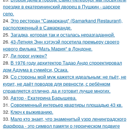
поездке в екатерининский дворец в Пушкин - царское
село.
24.
Это ресторан "Самарканд" (Samarkand Restaurant),
расположенный в Самарканде.
25.
Загадка, которая так и осталась неразгаданной.
26.
43-Летняя Энн хэтэуэй посетила премьеру своего
нового фильма "Мать Мария" в Лондоне.
27.
Ли порог нужен?
28.
В 1976 году архитектор Тадао Андо спроектировал
дом Адзума в сумиёси, Осака.
29.
Со стороны мой муж кажется идеальным: не пьёт, не
курит, не даёт поводов для ревности, с ребёнком
справляется отлично, да и готовит лучше многих.
30.
Автор - Екатерина Барышева.
31.
Cовременный интерьер квартиры площадью 43 кв.
32.
Ключ к выживанию.
33.
Мало кто знает, что знаменитый узор ленинградского
фарфора - это символ памяти о героическом подвиге