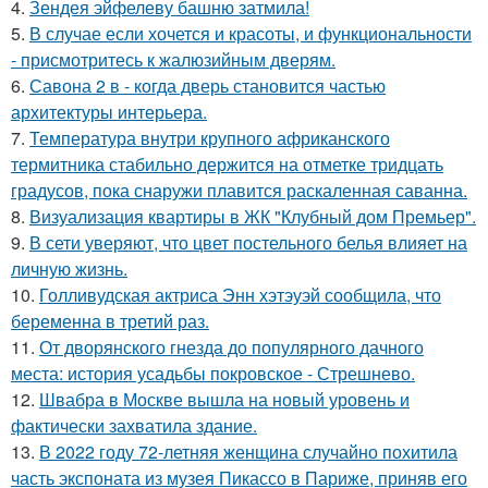
4.
Зендея эйфелеву башню затмила!
5.
В случае если хочется и красоты, и функциональности
- присмотритесь к жалюзийным дверям.
6.
Савона 2 в - когда дверь становится частью
архитектуры интерьера.
7.
Температура внутри крупного африканского
термитника стабильно держится на отметке тридцать
градусов, пока снаружи плавится раскаленная саванна.
8.
Визуализация квартиры в ЖК "Клубный дом Премьер".
9.
В сети уверяют, что цвет постельного белья влияет на
личную жизнь.
10.
Голливудская актриса Энн хэтэуэй сообщила, что
беременна в третий раз.
11.
От дворянского гнезда до популярного дачного
места: история усадьбы покровское - Стрешнево.
12.
Швабра в Москве вышла на новый уровень и
фактически захватила здание.
13.
В 2022 году 72-летняя женщина случайно похитила
часть экспоната из музея Пикассо в Париже, приняв его