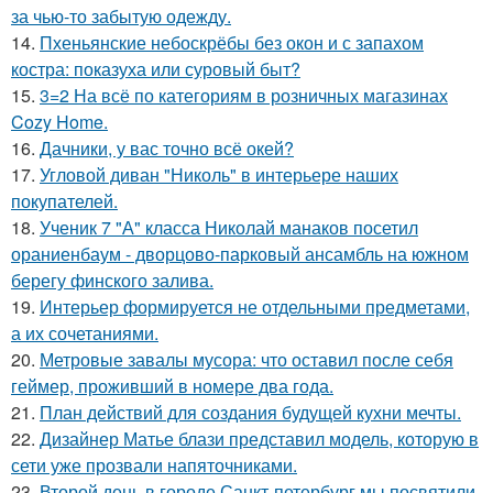
за чью-то забытую одежду.
14.
Пхеньянские небоскрёбы без окон и с запахом
костра: показуха или суровый быт?
15.
3=2 На всё по категориям в розничных магазинах
Cozy Home.
16.
Дачники, у вас точно всё окей?
17.
Угловой диван "Николь" в интерьере наших
покупателей.
18.
Ученик 7 "А" класса Николай манаков посетил
ораниенбаум - дворцово-парковый ансамбль на южном
берегу финского залива.
19.
Интерьер формируется не отдельными предметами,
а их сочетаниями.
20.
Метровые завалы мусора: что оставил после себя
геймер, проживший в номере два года.
21.
План действий для создания будущей кухни мечты.
22.
Дизайнер Матье блази представил модель, которую в
сети уже прозвали напяточниками.
23.
Второй день в городе Санкт-петербург мы посвятили