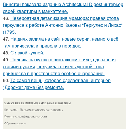
Винстон показала изданию Architectural Digest интерьер
своей квартиры в манхэттене.
46.
Невероятная детализация мрамора: правая стопа
геркулеса в работе Антонио Кановы "Геркулес и Лихас"
(1795.
47.
На днях залила на сайт новые серии, немного всё
там причесала и привела в порядок.
48.
С яркой кухней.
49.
Полочка на кухню в винтажном стиле, сделанная
своими руками, получилась очень уютной - она
привнесла в пространство особое очарование!
50.
Та самая вещь, которая сделает ваш интерьер
"Дороже" даже без ремонта.
© 2026 Всё об интерьере для дома и квартиры
Контакты
Пользовательское соглашение
Политика конфидециальности
Обратная связь