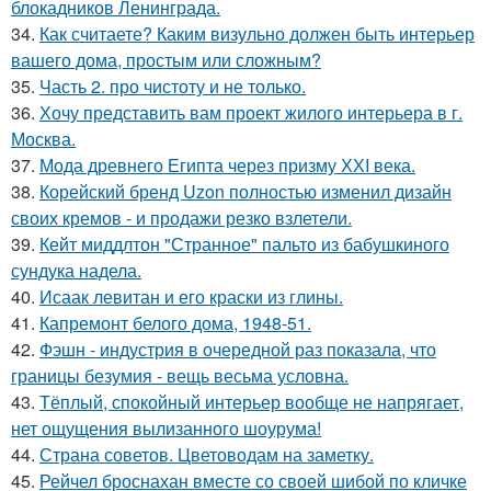
блокадников Ленинграда.
34.
Как считаете? Каким визульно должен быть интерьер
вашего дома, простым или сложным?
35.
Часть 2. про чистоту и не только.
36.
Хочу представить вам проект жилого интерьера в г.
Москва.
37.
Мода древнего Египта через призму ХХI века.
38.
Корейский бренд Uzon полностью изменил дизайн
своих кремов - и продажи резко взлетели.
39.
Кейт миддлтон "Странное" пальто из бабушкиного
сундука надела.
40.
Исаак левитан и его краски из глины.
41.
Капремонт белого дома, 1948-51.
42.
Фэшн - индустрия в очередной раз показала, что
границы безумия - вещь весьма условна.
43.
Тёплый, спокойный интерьер вообще не напрягает,
нет ощущения вылизанного шоурума!
44.
Страна советов. Цветоводам на заметку.
45.
Рейчел броснахан вместе со своей шибой по кличке