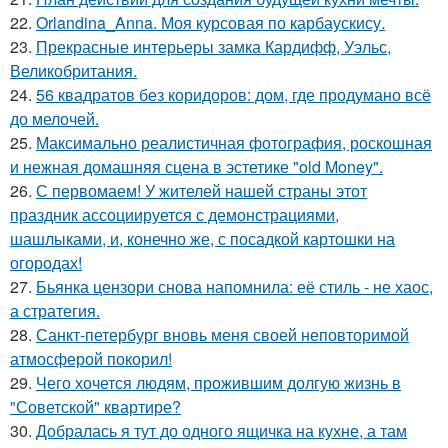
22.
Orlandina_Anna. Моя курсовая по карбаускису.
23.
Прекрасные интерьеры замка Кардифф, Уэльс,
Великобритания.
24.
56 квадратов без коридоров: дом, где продумано всё
до мелочей.
25.
Максимально реалистичная фотография, роскошная
и нежная домашняя сцена в эстетике "old Money".
26.
С первомаем! У жителей нашей страны этот
праздник ассоциируется с демонстрациями,
шашлыками, и, конечно же, с посадкой картошки на
огородах!
27.
Бьянка цензори снова напомнила: её стиль - не хаос,
а стратегия.
28.
Санкт-петербург вновь меня своей неповторимой
атмосферой покорил!
29.
Чего хочется людям, прожившим долгую жизнь в
"Советской" квартире?
30.
Добралась я тут до одного ящичка на кухне, а там