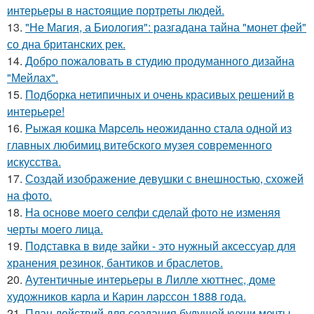
интерьеры в настоящие портреты людей.
13.
"Не Магия, а Биология": разгадана тайна "монет фей"
со дна британских рек.
14.
Добро пожаловать в студию продуманного дизайна
"Мейлах".
15.
Подборка нетипичных и очень красивых решений в
интерьере!
16.
Рыжая кошка Марсель неожиданно стала одной из
главных любимиц витебского музея современного
искусства.
17.
Создай изображение девушки с внешностью, схожей
на фото.
18.
На основе моего селфи сделай фото не изменяя
черты моего лица.
19.
Подставка в виде зайки - это нужный аксессуар для
хранения резинок, бантиков и браслетов.
20.
Аутентичные интерьеры в Лилле хюттнес, доме
художников карла и Карин ларссон 1888 года.
21.
План действий для создания будущей кухни мечты.