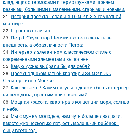
клад, ящик с термосами и термокружками, причем
разными, большими и маленькими, старыми и новыми.
31.
История проекта - спальня 10 м 2 в 3-х комнатной
квартире.
32.
Г. ростов великий.
33.
Пётр I. Скульптор Шемякин хотел показать не
внешность, а образ личности Петра:
34.
Интерьер в элегантном классическом стиле с
современными элементами выполнен.
35.
Какую кухню выбрали бы для себя?
36.
Проект однокомнатной квартиры 34 м 2 в ЖК
Селигер сити в Москве.
37.
Как считаете? Каким визульно должен быть интерьер
вашего дома, простым или сложным?
38.
Мощная красота: квартира в концепции моря, солнца
и неба.
39.
Мы с мужем молодые, нам чуть больше двадцати,
вместе уже несколько лет, есть маленький ребёнок -
сыну всего год.