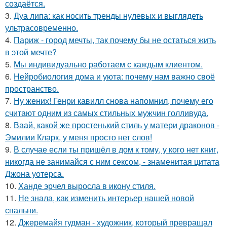
создаётся.
3.
Дуа липа: как носить тренды нулевых и выглядеть
ультрасовременно.
4.
Париж - город мечты, так почему бы не остаться жить
в этой мечте?
5.
Мы индивидуально работаем с каждым клиентом.
6.
Нейробиология дома и уюта: почему нам важно своё
пространство.
7.
Ну жених! Генри кавилл снова напомнил, почему его
считают одним из самых стильных мужчин голливуда.
8.
Ваай, какой же простенький стиль у матери драконов -
Эмилии Кларк, у меня просто нет слов!
9.
В случае если ты пришёл в дом к тому, у кого нет книг,
никогда не занимайся с ним сексом, - знаменитая цитата
Джона уотерса.
10.
Ханде эрчел выросла в икону стиля.
11.
Не знала, как изменить интерьер нашей новой
спальни.
12.
Джеремайя гудман - художник, который превращал