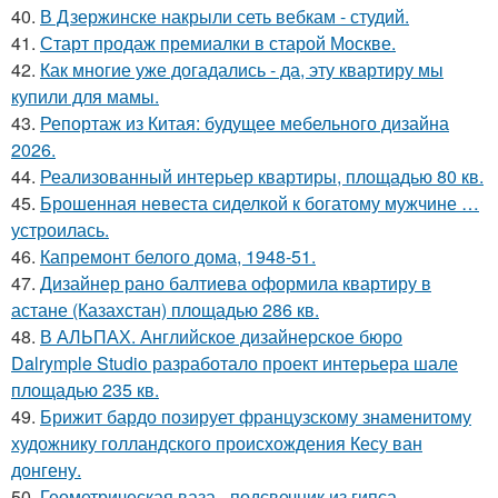
40.
В Дзержинске накрыли сеть вебкам - студий.
41.
Старт продаж премиалки в старой Москве.
42.
Как многие уже догадались - да, эту квартиру мы
купили для мамы.
43.
Репортаж из Китая: будущее мебельного дизайна
2026.
44.
Реализованный интерьер квартиры, площадью 80 кв.
45.
Брошенная невеста сиделкой к богатому мужчине …
устроилась.
46.
Капремонт белого дома, 1948-51.
47.
Дизайнер рано балтиева оформила квартиру в
астане (Казахстан) площадью 286 кв.
48.
В АЛЬПАХ. Английское дизайнерское бюро
Dalrymple Studio разработало проект интерьера шале
площадью 235 кв.
49.
Брижит бардо позирует французскому знаменитому
художнику голландского происхождения Кесу ван
донгену.
50.
Геометрическая ваза - подсвечник из гипса.