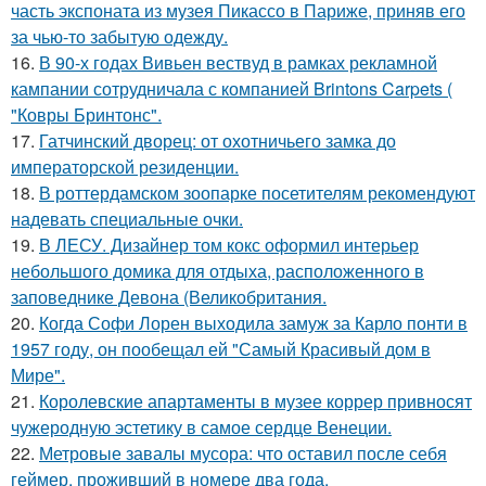
часть экспоната из музея Пикассо в Париже, приняв его
за чью-то забытую одежду.
16.
В 90-х годах Вивьен вествуд в рамках рекламной
кампании сотрудничала с компанией Brintons Carpets (
"Ковры Бринтонс".
17.
Гатчинский дворец: от охотничьего замка до
императорской резиденции.
18.
В роттердамском зоопарке посетителям рекомендуют
надевать специальные очки.
19.
В ЛЕСУ. Дизайнер том кокс оформил интерьер
небольшого домика для отдыха, расположенного в
заповеднике Девона (Великобритания.
20.
Когда Софи Лорен выходила замуж за Карло понти в
1957 году, он пообещал ей "Самый Красивый дом в
Мире".
21.
Королевские апартаменты в музее коррер привносят
чужеродную эстетику в самое сердце Венеции.
22.
Метровые завалы мусора: что оставил после себя
геймер, проживший в номере два года.