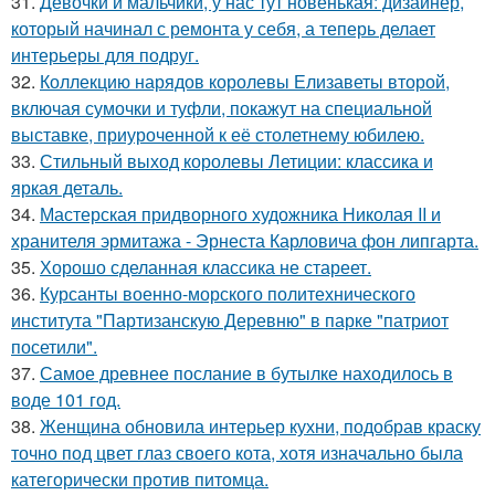
31.
Девочки и мальчики, у нас тут новенькая: дизайнер,
который начинал с ремонта у себя, а теперь делает
интерьеры для подруг.
32.
Коллекцию нарядов королевы Елизаветы второй,
включая сумочки и туфли, покажут на специальной
выставке, приуроченной к её столетнему юбилею.
33.
Стильный выход королевы Летиции: классика и
яркая деталь.
34.
Мастерская придворного художника Николая II и
хранителя эрмитажа - Эрнеста Карловича фон липгарта.
35.
Хорошо сделанная классика не стареет.
36.
Курсанты военно-морского политехнического
института "Партизанскую Деревню" в парке "патриот
посетили".
37.
Самое древнее послание в бутылке находилось в
воде 101 год.
38.
Женщина обновила интерьер кухни, подобрав краску
точно под цвет глаз своего кота, хотя изначально была
категорически против питомца.