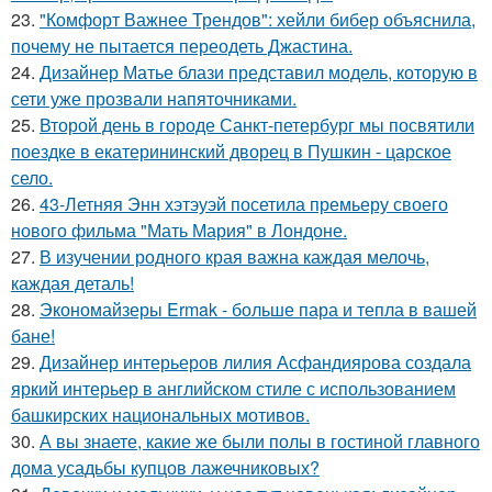
23.
"Комфорт Важнее Трендов": хейли бибер объяснила,
почему не пытается переодеть Джастина.
24.
Дизайнер Матье блази представил модель, которую в
сети уже прозвали напяточниками.
25.
Второй день в городе Санкт-петербург мы посвятили
поездке в екатерининский дворец в Пушкин - царское
село.
26.
43-Летняя Энн хэтэуэй посетила премьеру своего
нового фильма "Мать Мария" в Лондоне.
27.
В изучении родного края важна каждая мелочь,
каждая деталь!
28.
Экономайзеры Ermak - больше пара и тепла в вашей
бане!
29.
Дизайнер интерьеров лилия Асфандиярова создала
яркий интерьер в английском стиле с использованием
башкирских национальных мотивов.
30.
А вы знаете, какие же были полы в гостиной главного
дома усадьбы купцов лажечниковых?