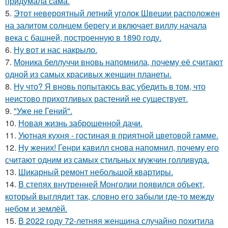
придумала сама.
5.
Этот невероятный летний уголок Швеции расположен
на залитом солнцем берегу и включает виллу начала
века с башней, построенную в 1890 году.
6.
Ну вот и нас накрыло.
7.
Моника беллуччи вновь напомнила, почему её считают
одной из самых красивых женщин планеты.
8.
Ну что? Я вновь попытаюсь вас убедить в том, что
неистово прихотливых растений не существует.
9.
"Уже не Гений".
10.
Новая жизнь заброшенной дачи.
11.
Уютная кухня - гостиная в приятной цветовой гамме.
12.
Ну жених! Генри кавилл снова напомнил, почему его
считают одним из самых стильных мужчин голливуда.
13.
Шикарный ремонт небольшой квартиры.
14.
В степях внутренней Монголии появился объект,
который выглядит так, словно его забыли где-то между
небом и землёй.
15.
В 2022 году 72-летняя женщина случайно похитила