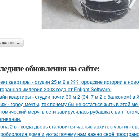
ь дальше →
ледние обновления на сайте:
ект квартиры - студии 25 м 2 в ЖК городские истории в нов
торанная империя 2003 года от Enlight Software.
айн квартиры - студии почти 30 м 2 (34, 7 м 2 с балконом) 
иж - город мечты, так почему бы не остаться жить в этой ме
томический мерч: в сети завирусилась рубашка с ван Гогом
егивании.
она 2 в - когда дверь становится частью архитектуры интер
робиология дома и уюта: почему нам важно своё пространс