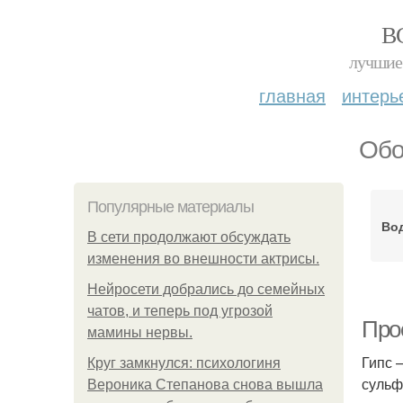
В
лучшие 
главная
интерь
Обо
Популярные материалы
Во
В сети продолжают обсуждать
изменения во внешности актрисы.
Нейросети добрались до семейных
чатов, и теперь под угрозой
Про
мамины нервы.
Гипс 
Круг замкнулся: психологиня
сульф
Вероника Степанова снова вышла