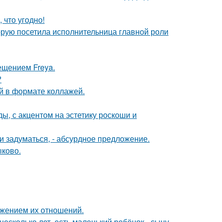
 что угодно!
орую посетила исполнительница главной роли
ещением Freya.
?
й в формате коллажей.
ы, с акцентом на эстетику роскоши и
 задуматься, - абсурдное предложение.
ыково.
ажением их отношений.
есколько лет, есть маленький ребёнок - сыну