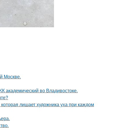
ой Москве.
в ЖК академический во Владивостоке.
чте?
, которая лишает художника уха при каждом
ьера.
тво.