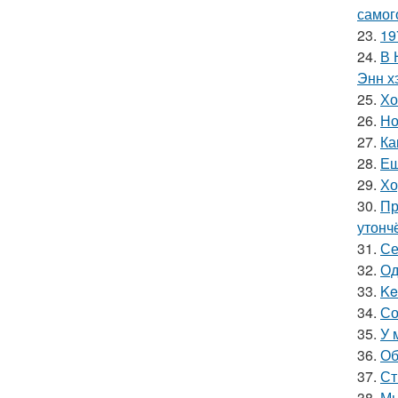
самог
23.
19
24.
В 
Энн х
25.
Хо
26.
Но
27.
Ка
28.
Ещ
29.
Хо
30.
Пр
утонч
31.
Се
32.
Од
33.
Ke
34.
Со
35.
У 
36.
Об
37.
Ст
38.
Мы