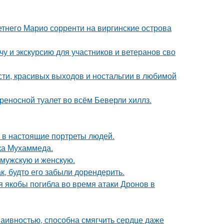
летнего Марио сорренти на виргинские острова
у и экскурсию для участников и ветеранов сво
сти, красивых выходов и ностальгии в любимой
ереносной туалет во всём Беверли хиллз.
 в настоящие портреты людей.
ока Мухаммеда.
 мужскую и женскую.
к, будто его забыли дорендерить.
ая якобы погибла во время атаки Дронов в
наивностью, способна смягчить сердце даже