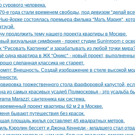
о сурового человека.
70-е года стали временем свободы, под девизом "делай все,
Нью-йорке состоялась премьера фильма "Мать Мария", кот
этэуэй.
чу продолжить тему нашего проекта квартиры в Москве.
вый визуальная симфония - проект студии Suninroom с осв
к "Рисовать Картинки" и зарабатывать из любой точки мира
ё одна квартира в ЖК "Оникс" - новый проект, выполненны
рошо сделанная классика не стареет.
омпт: Внешность. Создай изображение в стиле высокой мод
ённости.
рвировка торжественного стола фарфоровой капустой, если
на из самых красивых усадеб Подмосковья - это усадьба б
rama Marazzi: сантехника как система.
временный проект квартиры 62 м 2 в Москве.
меня бывают путешествия без красок.
щая площадь жилья составляет 45 квадратных метров.
иль Кэролин бессетт и Джона Кеннеди - младшего стал отр
 с мужем молодые, нам чуть больше двадцати, вместе уже н