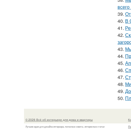
всего 
39.
От
40.
В 
41.
Ре
42.
Ск
загор
43.
Мы
44.
Пр
45.
Ап
46.
Сп
47.
Ст
48.
Ми
49.
До
50.
Пл
© 2026 Всё об интерьере для дома и квартиры
К
П
Лучшие идеи для дизайна интерьера, полезные советы, интересные статьи