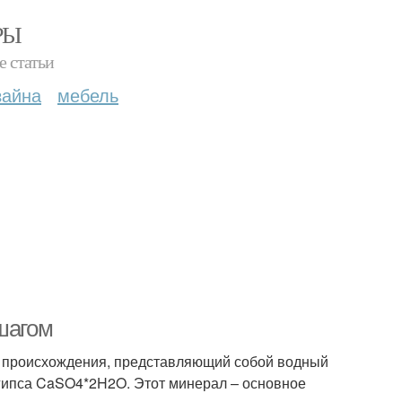
РЫ
е статьи
зайна
мебель
шагом
о происхождения, представляющий собой водный
гипса CaSO4*2H2O. Этот минерал – основное