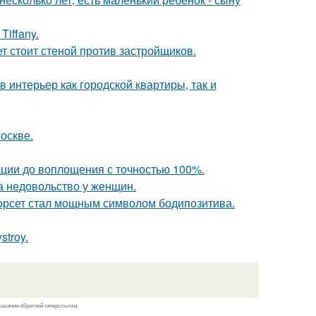
iffany.
ет стоит стеной против застройщиков.
в интерьер как городской квартиры, так и
оскве.
ации до воплощения с точностью 100%.
а недовольство у женщин.
 корсет стал мощным символом бодипозитива.
troy.
казании обратной гиперссылки.