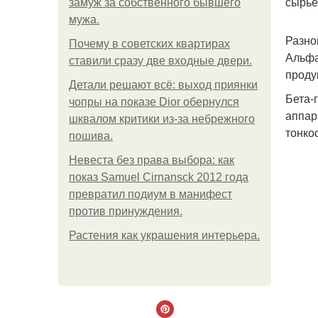
сырье
замуж за собственного бывшего
мужа.
Разно
Почему в советских квартирах
Альфа
ставили сразу две входные двери.
проду
Детали решают всё: выход приянки
Бета-
чопры на показе Dior обернулся
аппар
шквалом критики из-за небрежного
тонко
пошива.
Невеста без права выбора: как
показ Samuel Cirnansck 2012 года
превратил подиум в манифест
против принуждения.
Растения как украшения интерьера.