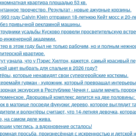
хкомнатная квартира площадью 53 кв.
нтанное творчество. Результат - новые ажурные корзины.
1993 году Calvin Klein отправил 18-летнюю Кейт мосс и 20-
 без привычной рекламной машины.
трудники усадьбы Кусково провели просветительскую встреч
о-инженерной академии.
тер в этом году был не только рабочим, но и полным нежно
питерской квартире.
тут узнала, что у Пэрис Хилтон, кажется, самый красивый п
кой цвет выбрать для спальни в 2026 году?
тёры, которые ненавидят свои супергеройские костюмы.
еремайя гудман - художник, который превращал интерьеры
зорная экскурсия в Республике Чечня г. шали мечеть прор
ломенское. Дворцовый комплекс делится на две половины:
юк в матрице посреди фукуоки: дерево, которое выглядит та
дители и волонтёры считают, что 14-летняя девочка, котор
е, на самом деле жива.
оции улеглись, а вдохновение осталось!
ромная просьба, произнесённая с искренностью и детской 