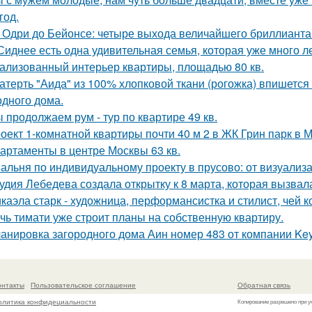
год.
 Одри до Бейонсе: четыре выхода величайшего бриллианта T
Сиднее есть одна удивительная семья, которая уже много л
ализованный интерьер квартиры, площадью 80 кв.
атерть "Аида" из 100% хлопковой ткани (рогожка) впишется 
одного дома.
 продолжаем рум - тур по квартире 49 кв.
оект 1-комнатной квартиры почти 40 м 2 в ЖК Грин парк в М
артаменты в центре Москвы 63 кв.
альня по индивидуальному проекту в прусово: от визуализ
удия Лебедева создала открытку к 8 марта, которая вызвал
каэла старк - художница, перформансистка и стилист, чей
чь тимати уже строит планы на собственную квартиру.
анировка загородного дома Аин номер 483 от компании Keys
онтакты
Пользовательское соглашение
Обратная связь
олитика конфидециальности
Копирование разрешено при у