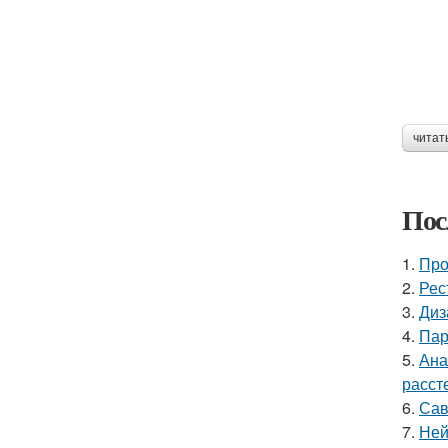
читат
Пос
1.
Про
2.
Рес
3.
Диз
4.
Пар
5.
Ана
расст
6.
Сав
7.
Ней