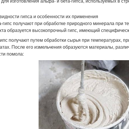
 для изготовления альфа- и бета-гипса, используемых в стр
видности гипса и особенности их применения
-гипс получают при обработке природного минерала при т
кта образуется высокопрочный гипс, имеющий специфическ
гипс получают путем обработки сырья при температурах, п
атах. После его измельчения образуются материалы, разли
сти помола: