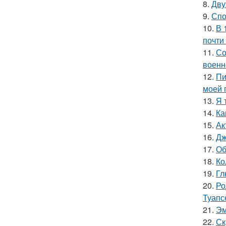
8.
Дву
9.
Спо
10.
В 
почти
11.
Со
военн
12.
Пи
моей 
13.
Я 
14.
Ка
15.
Ак
16.
Дж
17.
Об
18.
Ко
19.
Гл
20.
Ро
Туапс
21.
Эм
22.
Ск