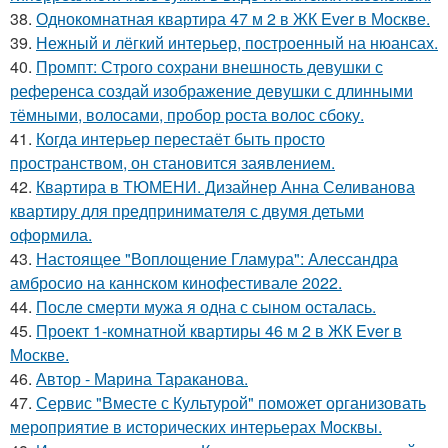
38.
Однокомнатная квартира 47 м 2 в ЖК Ever в Москве.
39.
Нежный и лёгкий интерьер, построенный на нюансах.
40.
Промпт: Строго сохрани внешность девушки с
референса создай изображение девушки с длинными
тёмными, волосами, пробор роста волос сбоку.
41.
Когда интерьер перестаёт быть просто
пространством, он становится заявлением.
42.
Квартира в ТЮМЕНИ. Дизайнер Анна Селиванова
квартиру для предпринимателя с двумя детьми
оформила.
43.
Настоящее "Воплощение Гламура": Алессандра
амбросио на каннском кинофестивале 2022.
44.
После смерти мужа я одна с сыном осталась.
45.
Проект 1-комнатной квартиры 46 м 2 в ЖК Ever в
Москве.
46.
Автор - Марина Тараканова.
47.
Сервис "Вместе с Культурой" поможет организовать
мероприятие в исторических интерьерах Москвы.