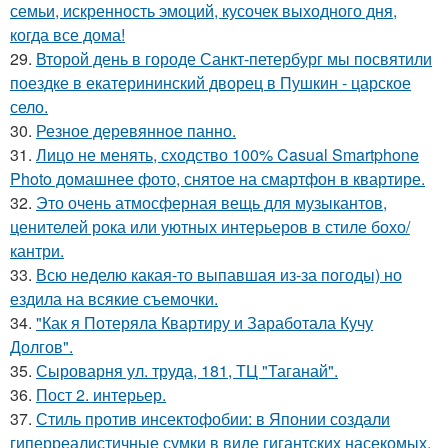
семьи, искренность эмоций, кусочек выходного дня,
когда все дома!
29.
Второй день в городе Санкт-петербург мы посвятили
поездке в екатерининский дворец в Пушкин - царское
село.
30.
Резное деревянное панно.
31.
Лицо не менять, сходство 100% Casual Smartphone
Photo домашнее фото, снятое на смартфон в квартире.
32.
Это очень атмосферная вещь для музыкантов,
ценителей рока или уютных интерьеров в стиле бохо/
кантри.
33.
Всю неделю какая-то выпавшая из-за погоды) но
ездила на всякие съемочки.
34.
"Как я Потеряла Квартиру и Заработала Кучу
Долгов".
35.
Сыроварня ул. труда, 181, ТЦ "Таганай".
36.
Пост 2. интерьер.
37.
Стиль против инсектофобии: в Японии создали
гиперреалистичные сумки в виде гигантских насекомых.