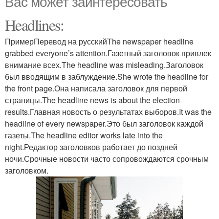
Вас может заинтересовать
Headlines:
ПримерПеревод на русскийThe newspaper headline
grabbed everyone’s attention.Газетный заголовок привлек
внимание всех.The headline was misleading.Заголовок
был вводящим в заблуждение.She wrote the headline for
the front page.Она написала заголовок для первой
страницы.The headline news is about the election
results.Главная новость о результатах выборов.It was the
headline of every newspaper.Это был заголовок каждой
газеты.The headline editor works late into the
night.Редактор заголовков работает до поздней
ночи.Срочные новости часто сопровождаются срочным
заголовком.