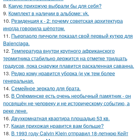
8.
Какую прихожую выбрали бы для себя?
9.
Комплект в наличии в альбоме: vk.
10.
Резиденция к - 2: почему советская архитектура
иногда говорила шёпотом.
11.
Пьерпаоло пиччоли показал свой первый кутюр для
Balenciaga.
12.
Температура внутри крупного африканского
термитника стабильно держится на отметке тридцать
градусов, пока снаружи плавится раскаленная саванна.
13.
Редко кому нравится уборка (и уж тем более
генеральная.
14.
Семейное зеркало для брата.
15.
В Олёкминске есть очень необычный памятник - он
посвящён не человеку и не историческому событию, а
реке лене.
16.
Двухкомнатная квартира площадью 53 кв.
17.
Какая прихожая нравится вам больше?
18.
В 1993 году Calvin Klein отправил 18-летнюю Кейт