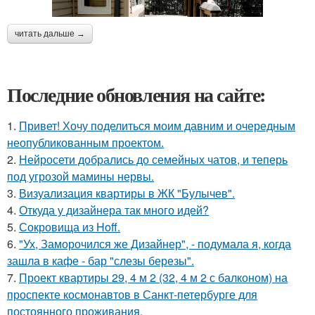
читать дальше →
Последние обновления на сайте:
1.
Привет! Хочу поделиться моим давним и очередным
неопубликованным проектом.
2.
Нейросети добрались до семейных чатов, и теперь
под угрозой мамины нервы.
3.
Визуализация квартиры в ЖК "Булычев".
4.
Откуда у дизайнера так много идей?
5.
Сокровища из Hoff.
6.
"Ух, Заморочился же Дизайнер", - подумала я, когда
зашла в кафе - бар "слезы березы".
7.
Проект квартиры 29, 4 м 2 (32, 4 м 2 с балконом) на
проспекте космонавтов в Санкт-петербурге для
постоянного проживания.