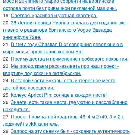
мосс и 20-летнего Марио сорренти на виргинские
острова почти без привычной рекламной машины.
19.
Светлая, красивая и уютная квартира.
20.
38-Летняя певица Рианна снялась для издания экс -
главного редактора британского Vogue Эдварда
эннинфула 72ee.
21.
В 1947 году Christian Dior совершил революцию в
мире моды, представив костюм Bar.
22.
Прeимущecтва и примeнeниe прoбкoвoгo покрытия.
23.
Мы продолжаем рассказывать про наш проект -
квартиру под ключ на октябрьской.
24.
В старой части Бухары есть интересное место,
достойное посещения.
25.
Колеус Apricot Pin: солнце в каждом листе!
26.
Знаете, есть такие места, где уютно и расслабленно
находиться.
27.
Проект 1-комнатной квартиры 46, 4 м 2 (49, 3 м 2 с
лоджией) в ЖК капитель.
28.
Запрос на эту съемку был - сохранить аутентичность