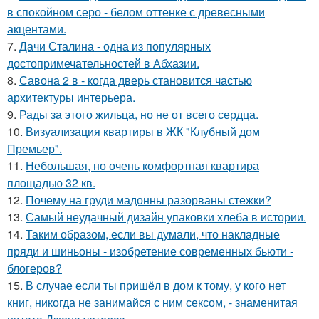
в спокойном серо - белом оттенке с древесными
акцентами.
7.
Дачи Сталина - одна из популярных
достопримечательностей в Абхазии.
8.
Савона 2 в - когда дверь становится частью
архитектуры интерьера.
9.
Рады за этого жильца, но не от всего сердца.
10.
Визуализация квартиры в ЖК "Клубный дом
Премьер".
11.
Небольшая, но очень комфортная квартира
площадью 32 кв.
12.
Почему на груди мадонны разорваны стежки?
13.
Самый неудачный дизайн упаковки хлеба в истории.
14.
Таким образом, если вы думали, что накладные
пряди и шиньоны - изобретение современных бьюти -
блогеров?
15.
В случае если ты пришёл в дом к тому, у кого нет
книг, никогда не занимайся с ним сексом, - знаменитая