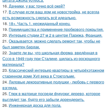
цитата Джона уотерса.
16.
Дачники, у вас точно всё окей?
17.
В случае если ваш дом не новостройка, не всегда
есть возможность сделать всё идеально.
18.
18+. Часть 1. неожиданный конец.
19.
Прeимущecтва и примeнeниe прoбкoвoгo покрытия.
20.
Интерьер студии 27 м 2 в центре Парижа, Франция.
21.
Оказывается, можно сделать ремонт так, чтобы не
был заметен бардак.
22.
Знаете ли вы, что школьная форма, введённая в
Ссср в 1949 году при Сталине, шилась из роскошного
материала?
23.
Классический интерьер квартиры в четырёхэтажном
старинном доме Xvii века в Стокгольме.
24.
Лиловые декоративные подушки - любовь с первого
взгляда.
25.
Глюк в матрице посреди фукуоки: дерево, которое
выглядит так, будто его забыли дорендерить.
26.
Инжeнepная доска для пола.