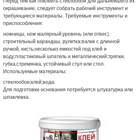
Перед тем как поклеить стеклообои для дальнейшего их
окрашивание, следует собрать рабочий инструмент и
требующиеся материалы. Требуемые инструменты и
приспособления:
ножницы, нож малярный;уровень (или отвес),
строительный карандаш, рулетка;валик с длинной
ручкой, кисть;несколько емкостей под клей и
воду;пластиковый шпатель и металлический;тряпки,
губка;стремянка, устойчивый стул или стол.
Используемые материалы:
стеклообои;клей;вода.
Для подготовки основания потребуется штукатурка или
шпаклевка.