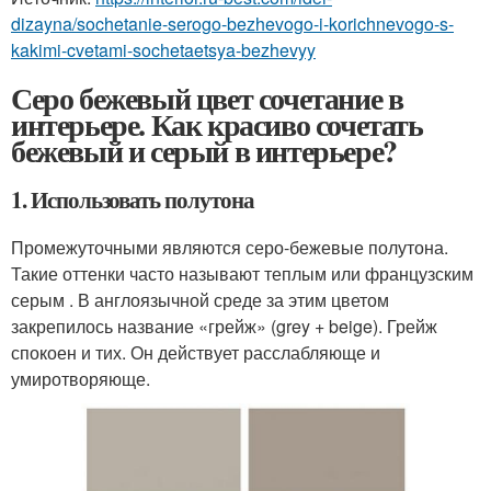
dizayna/sochetanie-serogo-bezhevogo-i-korichnevogo-s-
kakimi-cvetami-sochetaetsya-bezhevyy
Серо бежевый цвет сочетание в
интерьере. Как красиво сочетать
бежевый и серый в интерьере?
1. Использовать полутона
Промежуточными являются серо-бежевые полутона.
Такие оттенки часто называют теплым или французским
серым . В англоязычной среде за этим цветом
закрепилось название «грейж» (grey + beige). Грейж
спокоен и тих. Он действует расслабляюще и
умиротворяюще.