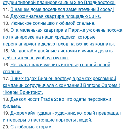
студии типовой планировки 29 м 2 во Владивостоке.
11.
В нашем доме поселился замечательный сосед!
12.
Двухкомнатная квартира площадью 53 кв.
13.
Июньское солнышко любимой спальне.
14.
Эта маленькая квартира в Париже уж очень похожа
по планировке на наши хрущевки, которые
перепланируют и делают вход на кухню из комнаты.
15.
Мы достаём двойные листочки и учимся делать
действительно удобную кухню.
16.
Не знала, как изменить интерьер нашей новой
спальни.
17.
В 90-х годах Вивьен вествуд в рамках рекламной
кампании сотрудничала с компанией Brintons Carpets (
"Ковры Бринтонс".
18.
Дьявол носит Prada 2: во что одеты персонажи
фильма.
19.
Джеремайя гудман - художник, который превращал
интерьеры в настоящие портреты людей.
20.
С любовью к горам.