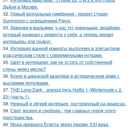
Дейли в Москве.
32.
Новый визуальная симфония - проект студии
Suninroom с освещением Freya.
33.
Девочки и мальчики, у нас тут новенькая: дизайнер,
который начинал с ремонта у себя, а теперь делает
интерьеры для подруг.
34.
Интерьер ванной комнаты выполнен в элегантном
классическом стиле с современными нотками.
35.
Цвет в интерьере: как не устать от собственной
стены через месяц?
36.
Кухня в шведской квартире в историческом доме с
высокими потолками.
37.
THE Long Dark - эпизод пять Hotfix 1 (Wintermute v 2.
23) (часть 1).
38.
Нежный и лёгкий интерьер, построенный на нюансах.
39.
Свет, воздух и свобода - три главных героя этого
пространства.
40.
Мода древнего Египта через призму ХХI века.