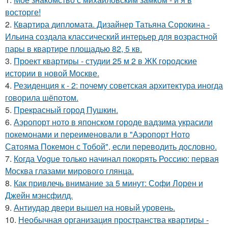
восторге!
2.
Квартира дипломата. Дизайнер Татьяна Сорокина -
Ильина создала классический интерьер для возрастной
пары в квартире площадью 82, 5 кв.
3.
Проект квартиры - студии 25 м 2 в ЖК городские
истории в новой Москве.
4.
Резиденция к - 2: почему советская архитектура иногда
говорила шёпотом.
5.
Прекрасный город Пушкин.
6.
Аэропорт ното в японском городе вадзима украсили
покемонами и переименовали в "Аэропорт Ното
Сатояма Покемон с Тобой", если переводить дословно.
7.
Когда Vogue только начинал покорять Россию: первая
Москва глазами мирового глянца.
8.
Как привлечь внимание за 5 минут: Софи Лорен и
Джейн мэнсфилд.
9.
Антиудар двери вышел на новый уровень.
10.
Необычная организация пространства квартиры -