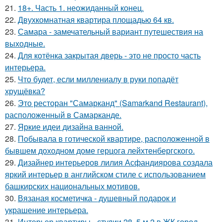
21.
18+. Часть 1. неожиданный конец.
22.
Двухкомнатная квартира площадью 64 кв.
23.
Самара - замечательный вариант путешествия на
выходные.
24.
Для котёнка закрытая дверь - это не просто часть
интерьера.
25.
Что будет, если миллениалу в руки попадёт
хрущёвка?
26.
Это ресторан "Самарканд" (Samarkand Restaurant),
расположенный в Самарканде.
27.
Яркие идеи дизайна ванной.
28.
Побывала в готической квартире, расположенной в
бывшем доходном доме герцога лейхтенбергского.
29.
Дизайнер интерьеров лилия Асфандиярова создала
яркий интерьер в английском стиле с использованием
башкирских национальных мотивов.
30.
Вязаная косметичка - душевный подарок и
украшение интерьера.
31.
Интерьер квартиры - студии 28, 5 м 2 в ЖК город