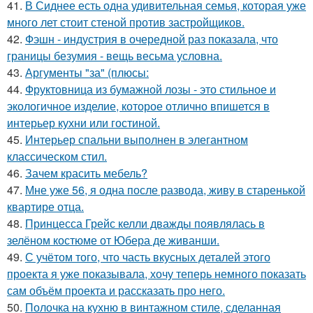
41.
В Сиднее есть одна удивительная семья, которая уже
много лет стоит стеной против застройщиков.
42.
Фэшн - индустрия в очередной раз показала, что
границы безумия - вещь весьма условна.
43.
Аргументы "за" (плюсы:
44.
Фруктовница из бумажной лозы - это стильное и
экологичное изделие, которое отлично впишется в
интерьер кухни или гостиной.
45.
Интерьер спальни выполнен в элегантном
классическом стил.
46.
Зачем красить мебель?
47.
Мне уже 56, я одна после развода, живу в старенькой
квартире отца.
48.
Принцесса Грейс келли дважды появлялась в
зелёном костюме от Юбера де живанши.
49.
С учётом того, что часть вкусных деталей этого
проекта я уже показывала, хочу теперь немного показать
сам объём проекта и рассказать про него.
50.
Полочка на кухню в винтажном стиле, сделанная