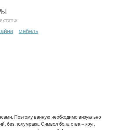
РЫ
е статьи
зайна
мебель
ансами. Поэтому ванную необходимо визуально
й, без полумрака. Символ богатства – круг,