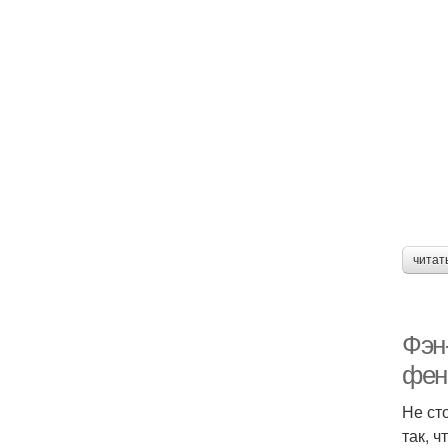
читат
Фэн
фен
Не ст
так, 