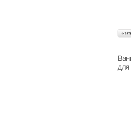
читат
Ван
для