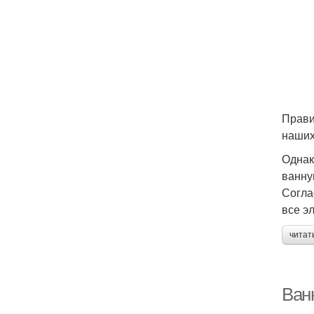
Прави
наших
Однак
ванну
Согла
все э
читат
Ван