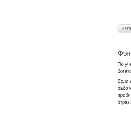
читат
Фэн
По уч
богат
Если 
работ
пробл
отраз