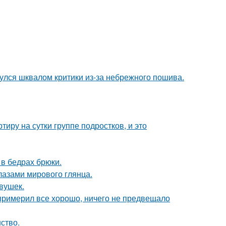
нулся шквалом критики из-за небрежного пошива.
иру на сутки группе подростков, и это
в бедрах брюки.
лазами мирового глянца.
вушек.
 примерил все хорошо, ничего не предвещало
ство.