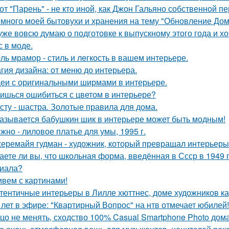
от "Парень" - не кто иной, как Джон Гальяно собственной п
много моей бытовухи и хранения на тему "Обновление Дом
уже вовсю думаю о подготовке к выпускному этого года и хо
с в моде.
ль мрамор - стиль и лeгкость в вашем интерьере.
гия дизайна: от меню до интерьера.
еи с оригинальными ширмами в интерьере.
ишься ошибиться с цветом в интерьере?
сту - шастра. Золотые правила для дома.
азывается бабушкин шик в интерьере может быть модным!
жно - лиловое платье для умы, 1995 г.
еремайя гудман - художник, который превращал интерьеры
аете ли вы, что школьная форма, введённая в Ссср в 1949 
иала?
вем с картинами!
тентичные интерьеры в Лилле хюттнес, доме художников кар
 лет в эфире: "Квартирный Вопрос" на нтв отмечает юбилей!
цо не менять, сходство 100% Casual Smartphone Photo дом