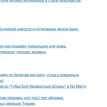
 или уютных интерьеров в стиле бохо/кантри.
бсуждали новости и потягивали лёгкое вино.
о по-настоящему уникальное для дома.
нтерьера" прошел экзамен.
ях по берегам рек ваги, устьи и кокшеньги.
цу!
аб из "Губка Боб Квадратные Штаны" в No Man's
тим перемен этот пост про обновки.
ных дворцов Турции.