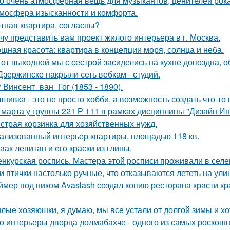
о очень атмосферная вещь для музыкантов, ценителей рока
мосфера изысканности и комфорта.
тная квартира, согласны?
чу представить вам проект жилого интерьера в г. Москва.
щная красота: квартира в концепции моря, солнца и неба.
тот выходной мы с сестрой засиделись на кухне допоздна, о
Дзержинске накрыли сеть вебкам - студий.
 Винсент_ван_Гог (1853 - 1890).
шивка - это не просто хобби, а возможность создать что-т
 марта у группы 221 Р 111 в рамках дисциплины "Дизайн И
страя корзинка для хозяйственных нужд.
ализованный интерьер квартиры, площадью 118 кв.
аак левитан и его краски из глины.
нкурская роспись. Мастера этой росписи проживали в селени
и птички настолько ручные, что отказываются лететь на ули
ймер под ником Avaslash создал копию ресторана красти кр
лые хозяюшки, я думаю, мы все устали от долгой зимы и хо
о интерьеры дворца долмабахче - одного из самых роскош