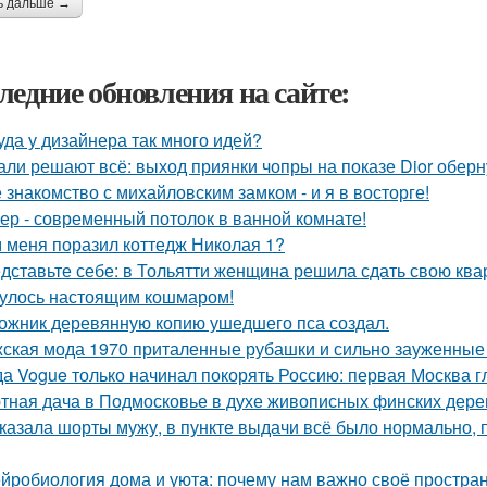
ь дальше →
ледние обновления на сайте:
уда у дизайнера так много идей?
али решают всё: выход приянки чопры на показе Dior обер
 знакомство с михайловским замком - и я в восторге!
ер - современный потолок в ванной комнате!
 меня поразил коттедж Николая 1?
дставьте себе: в Тольятти женщина решила сдать свою кварт
улось настоящим кошмаром!
ожник деревянную копию ушедшего пса создал.
ская мода 1970 приталенные рубашки и сильно зауженные 
да Vogue только начинал покорять Россию: первая Москва г
тная дача в Подмосковье в духе живописных финских дере
казала шорты мужу, в пункте выдачи всё было нормально,
йробиология дома и уюта: почему нам важно своё простран