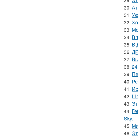
29.
Эт
30.
Ат
31.
Ую
32.
Хо
33.
Мо
34.
В 
35.
В 
36.
ДР
37.
Вы
38.
24
39.
Пе
40.
Ре
41.
Ис
42.
Ше
43.
Эт
44.
Ге
Sky.
45.
Ми
46.
Эт