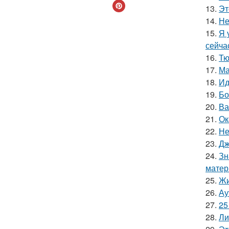
13.
Эт
14.
Не
15.
Я 
сейча
16.
Тю
17.
Ма
18.
Ид
19.
Бо
20.
Ва
21.
Ок
22.
Не
23.
Дж
24.
Зн
матер
25.
Жи
26.
Ау
27.
25
28.
Ли