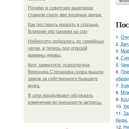
читат
Почему в советских квартирах
ставили сразу две входные двери.
Пос
Как поставить кровать в спальне.
Влияние обстановки на сон
1.
Отк
Нейросети добрались до семейных
2.
Дет
чатов, и теперь под угрозой
3.
Моё
мамины нервы.
4.
Суп
5.
Чем
Круг замкнулся: психологиня
6.
Пре
Вероника Степанова снова вышла
оберн
замуж за собственного бывшего
7.
Худ
мужа.
8.
Муж
В сети продолжают обсуждать
9.
Ког
изменения во внешности актрисы.
10.
Ую
11.
За
беды.
12.
Не