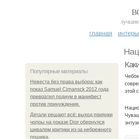
В
лучшие 
главная
интерь
Нац
Как
Популярные материалы
Чебок
Невеста без права выбора: как
совре
показ Samuel Cirnansck 2012 года
этой 
превратил подиум в манифест
против принуждения.
Нацио
Чуваш
Детали решают всё: выход приянки
энтуз
чопры на показе Dior обернулся
шквалом критики из-за небрежного
пошива.