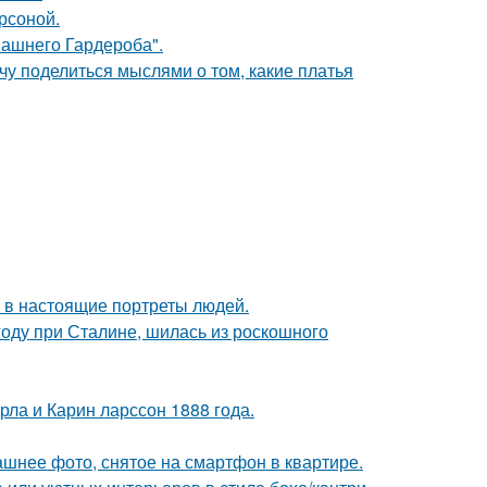
ерсоной.
ашнего Гардероба".
чу поделиться мыслями о том, какие платья
 в настоящие портреты людей.
году при Сталине, шилась из роскошного
ла и Карин ларссон 1888 года.
ашнее фото, снятое на смартфон в квартире.