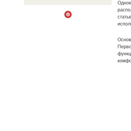
Однок
распо
стать
испол
Основ
Перво
функц
комфо