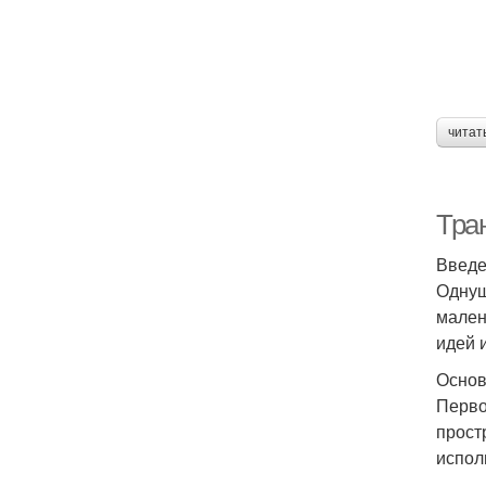
читат
Тра
Введ
Однуш
мален
идей 
Основ
Перво
прост
испол