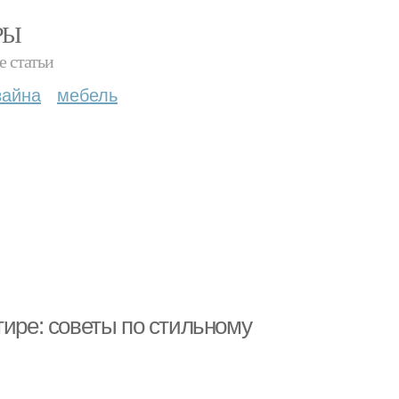
РЫ
е статьи
зайна
мебель
тире: советы по стильному