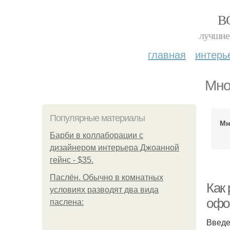
В
лучшие 
главная
интерь
Мно
Популярные материалы
Мн
Барби в коллаборации с
дизайнером интерьера Джоанной
гейнс - $35.
Паслён. Обычно в комнатных
Как
условиях разводят два вида
офо
паслена:
Введ