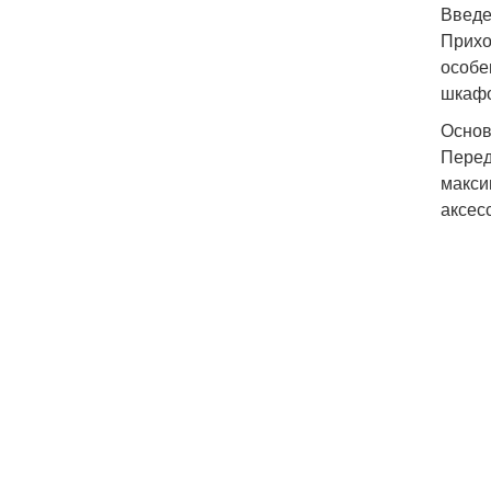
Введ
Прихо
особе
шкафо
Основ
Перед
макси
аксес