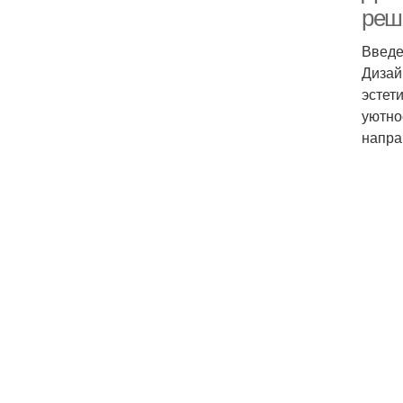
реш
Введ
Дизай
эстет
уютно
напра