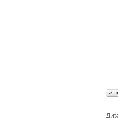
читат
Диз