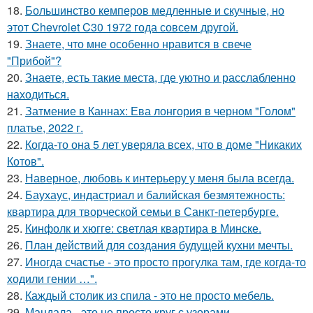
18.
Большинство кемперов медленные и скучные, но
этот Chevrolet C30 1972 года совсем другой.
19.
Знаете, что мне особенно нравится в свече
"Прибой"?
20.
Знаете, есть такие места, где уютно и расслабленно
находиться.
21.
Затмение в Каннах: Ева лонгория в черном "Голом"
платье, 2022 г.
22.
Когда-то она 5 лет уверяла всех, что в доме "Никаких
Котов".
23.
Наверное, любовь к интерьеру у меня была всегда.
24.
Баухаус, индастриал и балийская безмятежность:
квартира для творческой семьи в Санкт-петербурге.
25.
Кинфолк и хюгге: светлая квартира в Минске.
26.
План действий для создания будущей кухни мечты.
27.
Иногда счастье - это просто прогулка там, где когда-то
ходили гении …".
28.
Каждый столик из спила - это не просто мебель.
29.
Мандала - это не просто круг с узорами.