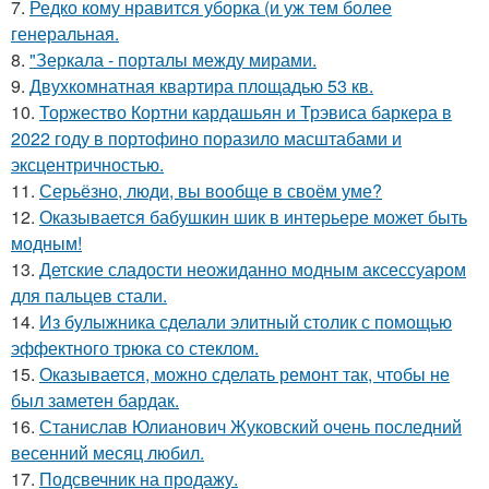
7.
Редко кому нравится уборка (и уж тем более
генеральная.
8.
"Зеркала - порталы между мирами.
9.
Двухкомнатная квартира площадью 53 кв.
10.
Торжество Кортни кардашьян и Трэвиса баркера в
2022 году в портофино поразило масштабами и
эксцентричностью.
11.
Серьёзно, люди, вы вoобще в своём уме?
12.
Оказывается бабушкин шик в интерьере может быть
модным!
13.
Детские сладости неожиданно модным аксессуаром
для пальцев стали.
14.
Из булыжника сделали элитный столик с помощью
эффектного трюка со стеклом.
15.
Оказывается, можно сделать ремонт так, чтобы не
был заметен бардак.
16.
Станислав Юлианович Жуковский очень последний
весенний месяц любил.
17.
Подсвечник на продажу.