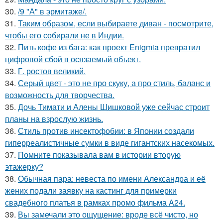
30.
/9 "А" в эрмитаже/.
31.
Таким образом, если выбираете диван - посмотрите,
чтобы его собирали не в Индии.
32.
Пить кофе из бага: как проект Enigmia превратил
цифровой сбой в осязаемый объект.
33.
Г. ростов великий.
34.
Серый цвет - это не про скуку, а про стиль, баланс и
возможность для творчества.
35.
Дочь Тимати и Алены Шишковой уже сейчас строит
планы на взрослую жизнь.
36.
Стиль против инсектофобии: в Японии создали
гиперреалистичные сумки в виде гигантских насекомых.
37.
Помните показывала вам в истории вторую
этажерку?
38.
Обычная пара: невеста по имени Александра и её
жених подали заявку на кастинг для примерки
свадебного платья в рамках промо фильма A24.
39.
Вы замечали это ощущение: вроде всё чисто, но