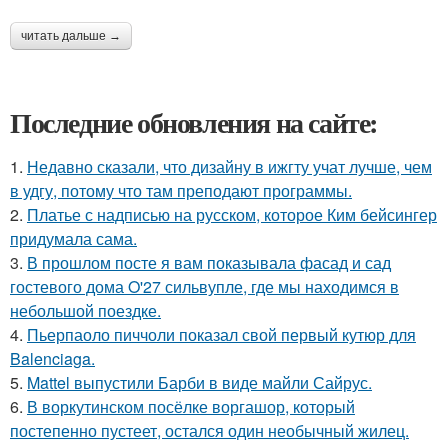
читать дальше →
Последние обновления на сайте:
1.
Недавно сказали, что дизайну в ижгту учат лучше, чем
в удгу, потому что там преподают программы.
2.
Платье с надписью на русском, которое Ким бейсингер
придумала сама.
3.
В прошлом посте я вам показывала фасад и сад
гостевого дома O'27 сильвупле, где мы находимся в
небольшой поездке.
4.
Пьерпаоло пиччоли показал свой первый кутюр для
Balenciaga.
5.
Mattel выпустили Барби в виде майли Сайрус.
6.
В воркутинском посёлке воргашор, который
постепенно пустеет, остался один необычный жилец.