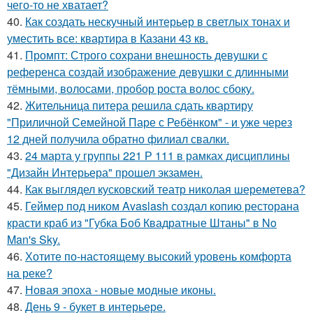
чего-то не хватает?
40.
Как создать нескучный интерьер в светлых тонах и
уместить все: квартира в Казани 43 кв.
41.
Промпт: Строго сохрани внешность девушки с
референса создай изображение девушки с длинными
тёмными, волосами, пробор роста волос сбоку.
42.
Жительница питера решила сдать квартиру
"Приличной Семейной Паре с Ребёнком" - и уже через
12 дней получила обратно филиал свалки.
43.
24 марта у группы 221 Р 111 в рамках дисциплины
"Дизайн Интерьера" прошел экзамен.
44.
Как выглядел кусковский театр николая шереметева?
45.
Геймер под ником Avaslash создал копию ресторана
красти краб из "Губка Боб Квадратные Штаны" в No
Man's Sky.
46.
Хотите по-настоящему высокий уровень комфорта
на реке?
47.
Новая эпоха - новые модные иконы.
48.
День 9 - букет в интерьере.