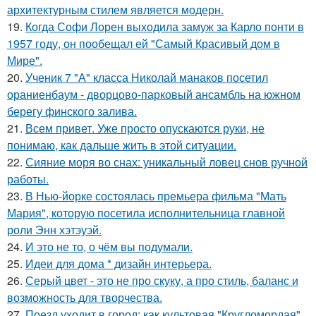
архитектурным стилем является модерн.
19.
Когда Софи Лорен выходила замуж за Карло понти в
1957 году, он пообещал ей "Самый Красивый дом в
Мире".
20.
Ученик 7 "А" класса Николай манаков посетил
ораниенбаум - дворцово-парковый ансамбль на южном
берегу финского залива.
21.
Всем привет. Уже просто опускаются руки, не
понимаю, как дальше жить в этой ситуации.
22.
Сияние моря во снах: уникальный ловец снов ручной
работы.
23.
В Нью-йорке состоялась премьера фильма "Мать
Мария", которую посетила исполнительница главной
роли Энн хэтэуэй.
24.
И это не то, о чём вы подумали.
25.
Идеи для дома * дизайн интерьера.
26.
Серый цвет - это не про скуку, а про стиль, баланс и
возможность для творчества.
27.
Поезд уходит в город: как культовая "Кругломордая"