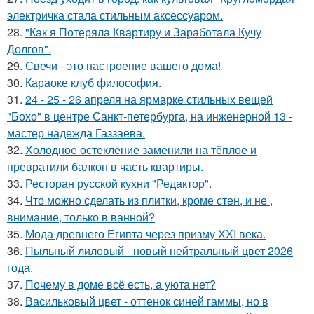
электричка стала стильным аксессуаром.
28.
"Как я Потеряла Квартиру и Заработала Кучу
Долгов".
29.
Свечи - это настроение вашего дома!
30.
Караоке клуб философия.
31.
24 - 25 - 26 апреля на ярмарке стильных вещей
"Бохо" в центре Санкт-петербурга, на инженерной 13 -
мастер надежда Газзаева.
32.
Холодное остекление заменили на тёплое и
превратили балкон в часть квартиры.
33.
Ресторан русской кухни "Редактор".
34.
Что можно сделать из плитки, кроме стен, и не ,
внимание, только в ванной?
35.
Мода древнего Египта через призму ХХI века.
36.
Пыльный лиловый - новый нейтральный цвет 2026
года.
37.
Почему в доме всё есть, а уюта нет?
38.
Васильковый цвет - оттенок синей гаммы, но в