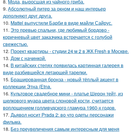
8.
Мода, выросшая из чайного гриба.
9.
Абсолютный питер за окном и наш интерьер
дополняют друг друга.
10.
Mattel выпустили Барби в виде майли Сайрус.
11.
Это превью спальни, где любимый бордово -
коричневый цвет заказчика встречается с голубой
свежестью.
12.
Проект квартиры - студии 24 м 2 в ЖК Fresh в Москве.
13.
Дом с начинкой.
14.
В китайских степях появилась картинная галерея в
виде разбившейся летающей тарелки.
15.
Брашированная бронза - новый тёплый акцент в
коллекции Этна (Etna.
16.
Культовое свадебное мини - платье Шерон тейт, из
шелкового муара цвета слоновой кости, считается
воплощением голливудского гламура 1960-х годов.
17.
Дьявол носит Prada 2: во что одеты персонажи
фильма.
18.
Без преувеличения самым интересным для меня