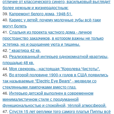
отличие от классического синего, васильковый выглядит
более нежным и жизнерадостным:
39.
Капремонт белого дома, 1948-51.
40.
Кариес у детей: почему молочные зубы всё-таки
могут болеть
41.
Спальня из проекта частного дома - личное
пространство заказчиков, в котором важны не только
эстетика, но и ощущение уюта и тишины.
42.
* квартира 42 кв.
43.
Реализованный интерьер однокомнатной квартиры,
площадью 48 кв.
44.
Моя свекровь - настоящая "Королева Чистоты".
45.
Во второй половине 1900-х годов в США появились
так называемые "Electric Eye Bears" - медведи со
стеклянными лампочками вместо глаз.
46.
Интерьер детской выполнен в современном
минималистичном стиле с продуманной
функциональностью и спокойной, тёплой атмосферой.
47.
Спустя 15 лет реплики того самого платья Пиппы всё