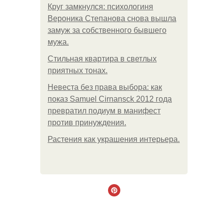
Круг замкнулся: психологиня
Вероника Степанова снова вышла
замуж за собственного бывшего
мужа.
Стильная квартира в светлых
приятных тонах.
Невеста без права выбора: как
показ Samuel Cirnansck 2012 года
превратил подиум в манифест
против принуждения.
Растения как украшения интерьера.