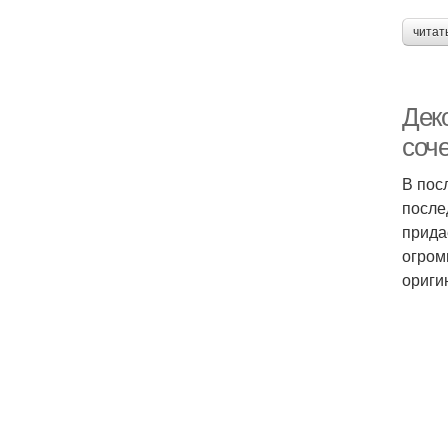
читат
Дек
соч
В пос
после
прида
огром
ориги