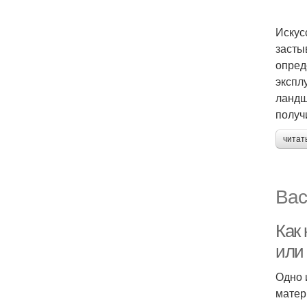
Искус
засты
опред
экспл
ландш
получ
читат
Вас
Как
или
Одно 
матер