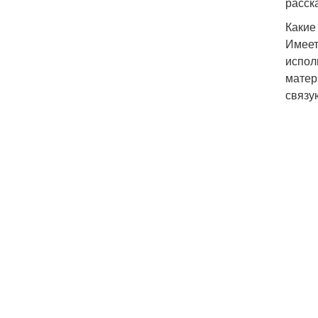
расск
Какие
Имеет
испол
матер
связу