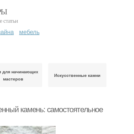
РЫ
е статьи
зайна
мебель
и для начинающих
Искусственные камни
мастеров
венный камень: самостоятельное