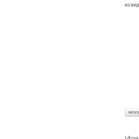
из ви
читат
Иск