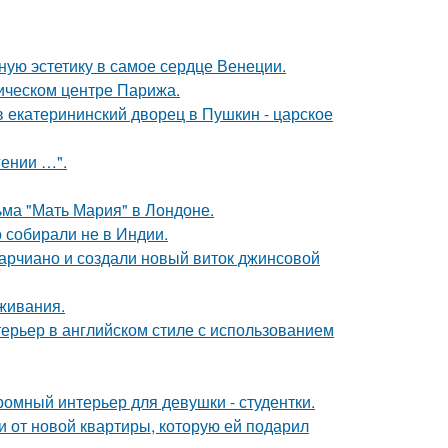
ую эстетику в самое сердце Венеции.
рическом центре Парижа.
в екатерининский дворец в Пушкин - царское
гении …".
ьма "Мать Мария" в Лондоне.
о собирали не в Индии.
марчиано и создали новый виток джинсовой
оживания.
ерьер в английском стиле с использованием
ромный интерьер для девушки - студентки.
ючи от новой квартиры, которую ей подарил