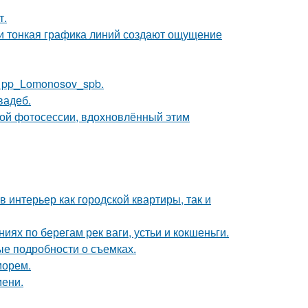
т.
 и тонкая графика линий создают ощущение
е pp_Lomonosov_spb.
вадеб.
ной фотосессии, вдохновлённый этим
в интерьер как городской квартиры, так и
ях по берегам рек ваги, устьи и кокшеньги.
ые подробности о съемках.
морем.
мени.