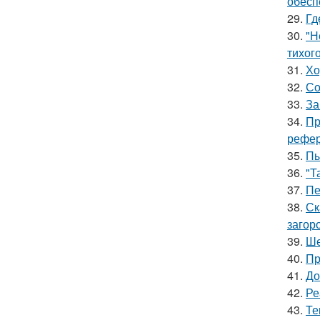
обесп
29.
Гд
30.
"Н
тихог
31.
Хо
32.
Со
33.
За
34.
Пр
рефер
35.
Пы
36.
"Т
37.
Пе
38.
Ск
загор
39.
Ше
40.
Пр
41.
До
42.
Ре
43.
Те