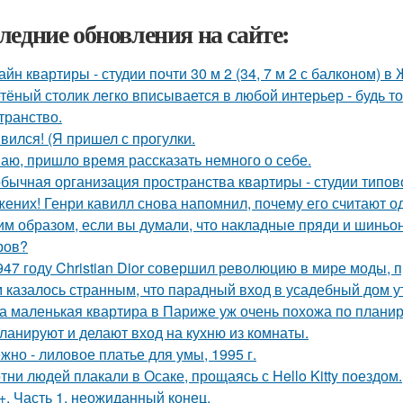
ледние обновления на сайте:
айн квартиры - студии почти 30 м 2 (34, 7 м 2 с балконом) 
тёный столик легко вписывается в любой интерьер - будь т
транство.
вился! (Я пришел с прогулки.
аю, пришло время рассказать немного о себе.
бычная организация пространства квартиры - студии типов
жених! Генри кавилл снова напомнил, почему его считают о
им образом, если вы думали, что накладные пряди и шиньо
ров?
947 году Christian Dior совершил революцию в мире моды, 
 казалось странным, что парадный вход в усадебный дом ут
а маленькая квартира в Париже уж очень похожа по плани
ланируют и делают вход на кухню из комнаты.
жно - лиловое платье для умы, 1995 г.
тни людей плакали в Осаке, прощаясь с Hello Kitty поездом.
+. Часть 1. неожиданный конец.