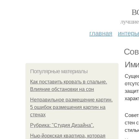
В
лучшие 
главная
интерь
Сов
Ими
Популярные материалы
Сущес
Как поставить кровать в спальне.
отсут
Влияние обстановки на сон
защит
харак
Неправильное размещение картин.
5 ошибок размещения картин на
Совет
стенах
стен 
Рубрика: "Студия Дизайна".
стиль
Нью-йоркская квартира, которая