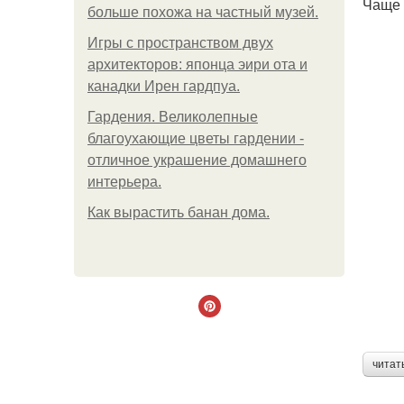
Чаще 
больше похожа на частный музей.
Игры с пространством двух
архитекторов: японца эири ота и
канадки Ирен гардпуа.
Гардения. Великолепные
благоухающие цветы гардении -
отличное украшение домашнего
интерьера.
Как вырастить банан дома.
читат