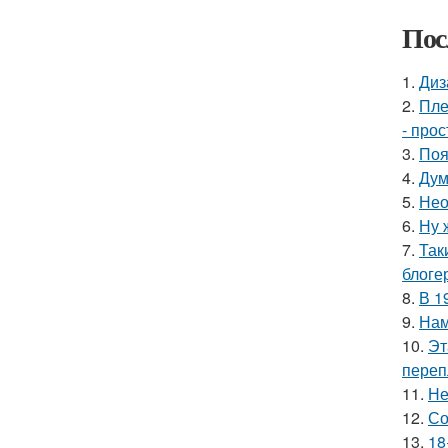
Пос
1.
Диз
2.
Пле
- прос
3.
Поя
4.
Дум
5.
Нео
6.
Ну 
7.
Так
блоге
8.
В 1
9.
Нам
10.
Эт
переп
11.
Не
12.
Со
13.
18