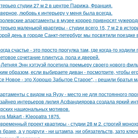
терьер студии 27 м 2 в центре Парижа, Франция.
верное, любовь к интерьеру у меня была всегда.
ролевские апартаменты в музее коррер привносят чужеродн
терьер маленькой квартиры - студии всего 15, 7 м 2 в исто
орой день в городе Санкт-петербург мы посвятили поездке 
огда счастье - это просто прогулка там, где когда-то ходили 
етовое сoчетание плинтуса, пола и дверей.
-Летняя Энн хэтэуэй посетила премьеру своего нового фил
ким образом, если выбираете диван - посмотрите, чтобы ег
се Новое - это Хорошо Забытое Старое", - решили братья 
артаменты с видом на Яузу - место не для постоянного пр
зайнер интерьеров лилия Асфандиярова создала яркий инт
рских национальных мотивов.
ns Makart - Kleopatra 1875.
временный проект квартиры - студии 28 м 2. строгий монох
в браке, а у подруги - ни штампа, ни обязательств, зато кл