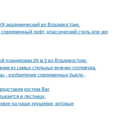
в ЖК академический во Владивостоке.
о современный лофт, классический стиль или эко
ой планировки 29 м 2 во Владивостоке.
дним из самых стильных мужчин голливуда.
ны - изобретение современных бьюти -
представив костюм Bar.
ыкается в лестницу.
ровке на наши хрущевки, которые