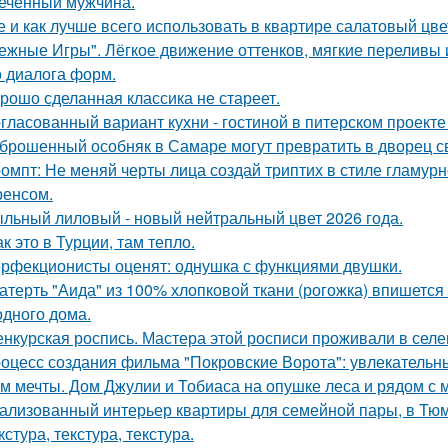
еченный мужчина.
е и как лучше всего использовать в квартире салатовый цве
ежные Игры". Лёгкое движение оттенков, мягкие переливы
о диалога форм.
рошо сделанная классика не стареет.
гласованный вариант кухни - гостиной в питерском проект
брошенный особняк в Самаре могут превратить в дворец с
омпт: Не меняй черты лица создай триптих в стиле гламур
енсом.
льный лиловый - новый нейтральный цвет 2026 года.
ак это в Турции, там тепло.
рфекционисты оценят: однушка с функциями двушки.
атерть "Аида" из 100% хлопковой ткани (рогожка) впишется 
одного дома.
нкурская роспись. Мастера этой росписи проживали в селени
оцесс создания фильма "Покровские Ворота": увлекательн
м мечты. Дом Джулии и Тобиаса на опушке леса и рядом с 
ализованный интерьер квартиры для семейной пары, в Тю
кстура, текстура, текстура.