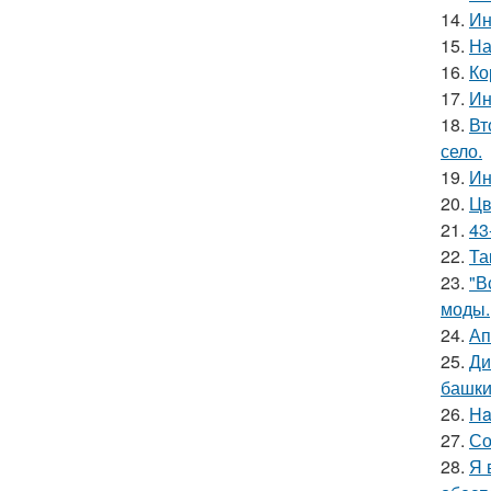
14.
Ин
15.
На
16.
Ко
17.
Ин
18.
Вт
село.
19.
Ин
20.
Цв
21.
43
22.
Та
23.
"В
моды.
24.
Ап
25.
Ди
башки
26.
Ha
27.
Со
28.
Я 