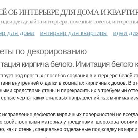
СЁ ОБ ИНТЕРЬЕРЕ ДЛЯ ДОМА И КВАРТИ
идеи для дизайна интерьера, полезные советы, интересны
ер для дома
интерьер для квартиры
идеи ди
еты по декорированию
тация кирпича белого. Имитация белого 
твует ряд простых способов создания в интерьере белой с
ствии внутренней отделки в комнатах кирпичных домов. В э
ными средствами стены и перекрасить их в требуемый оттен
терные черты таких стилевых направлений, как минимализм
: исправление дефектов кирпичных поверхностей не всегд
со свойственными материалу трещинами, шероховатостями 
но, как и стены, специально отделанные под кладку из кирпи