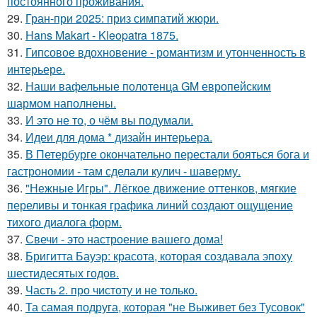
постоянного проживания.
29.
Гран-при 2025: приз симпатий жюри.
30.
Hans Makart - Kleopatra 1875.
31.
Гипсовое вдохновение - романтизм и утонченность в
интерьере.
32.
Наши вафельные полотенца GM европейским
шармом наполнены.
33.
И это не то, о чём вы подумали.
34.
Идеи для дома * дизайн интерьера.
35.
В Петербурге окончательно перестали бояться бога и
гастрономии - там сделали кулич - шаверму.
36.
"Нежные Игры". Лёгкое движение оттенков, мягкие
переливы и тонкая графика линий создают ощущение
тихого диалога форм.
37.
Свечи - это настроение вашего дома!
38.
Бригитта Бауэр: красота, которая создавала эпоху
шестидесятых годов.
39.
Часть 2. про чистоту и не только.
40.
Та самая подруга, которая "не Выживет без Тусовок"