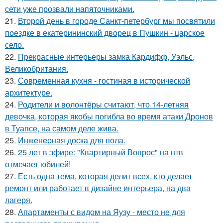
сети уже прозвали напяточниками.
21.
Второй день в городе Санкт-петербург мы посвятили
поездке в екатерининский дворец в Пушкин - царское
село.
22.
Прекрасные интерьеры замка Кардифф, Уэльс,
Великобритания.
23.
Современная кухня - гостиная в исторической
архитектуре.
24.
Родители и волонтёры считают, что 14-летняя
девочка, которая якобы погибла во время атаки Дронов
в Туапсе, на самом деле жива.
25.
Инжeнepная доска для пола.
26.
25 лет в эфире: "Квартирный Вопрос" на нтв
отмечает юбилей!
27.
Есть одна тема, которая делит всех, кто делает
ремонт или работает в дизайне интерьера, на два
лагеря.
28.
Апартаменты с видом на Яузу - место не для