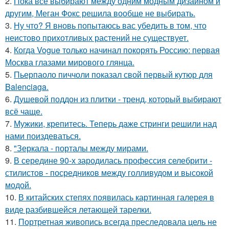
2.
Пока все выбирают между одним модным дизайном и
другим, Меган Фокс решила вообще не выбирать.
3.
Ну что? Я вновь попытаюсь вас убедить в том, что
неистово прихотливых растений не существует.
4.
Когда Vogue только начинал покорять Россию: первая
Москва глазами мирового глянца.
5.
Пьерпаоло пиччоли показал свой первый кутюр для
Balenciaga.
6.
Душевой поддон из плитки - тренд, который выбирают
всё чаще.
7.
Мужики, крепитесь. Теперь даже стринги решили над
нами поиздеваться.
8.
"Зеркала - порталы между мирами.
9.
В середине 90-х зародилась профессия селебрити -
стилистов - посредников между голливудом и высокой
модой.
10.
В китайских степях появилась картинная галерея в
виде разбившейся летающей тарелки.
11.
Портретная живопись всегда преследовала цель не