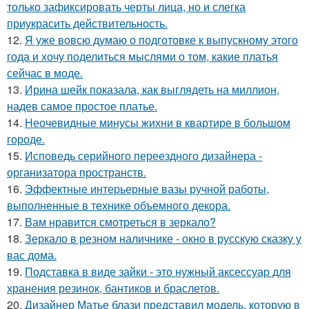
только зафиксировать черты лица, но и слегка
приукрасить действительность.
12.
Я уже вовсю думаю о подготовке к выпускному этого
года и хочу поделиться мыслями о том, какие платья
сейчас в моде.
13.
Ирина шейк показала, как выглядеть на миллион,
надев самое простое платье.
14.
Неочевидные минусы жихни в квартире в большом
городе.
15.
Исповедь серийного переездного дизайнера -
организатора пространств.
16.
Эффектные интерьерные вазы ручной работы,
выполненные в технике объемного декора.
17.
Вам нравится смотреться в зеркало?
18.
Зеркало в резном наличнике - окно в русскую сказку у
вас дома.
19.
Подставка в виде зайки - это нужный аксессуар для
хранения резинок, бантиков и браслетов.
20.
Дизайнер Матье блази представил модель, которую в