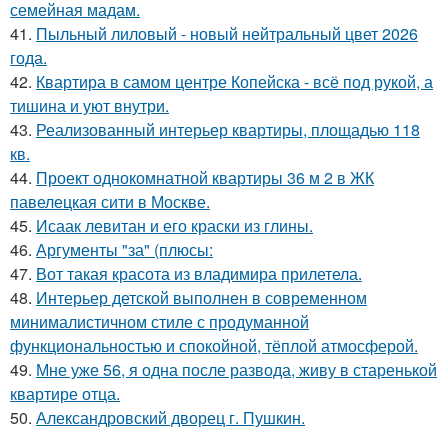
семейная мадам.
41.
Пыльный лиловый - новый нейтральный цвет 2026
года.
42.
Квартира в самом центре Копейска - всё под рукой, а
тишина и уют внутри.
43.
Реализованный интерьер квартиры, площадью 118
кв.
44.
Проект однокомнатной квартиры 36 м 2 в ЖК
павелецкая сити в Москве.
45.
Исаак левитан и его краски из глины.
46.
Аргументы "за" (плюсы:
47.
Вот такая красота из владимира прилетела.
48.
Интерьер детской выполнен в современном
минималистичном стиле с продуманной
функциональностью и спокойной, тёплой атмосферой.
49.
Мне уже 56, я одна после развода, живу в старенькой
квартире отца.
50.
Александровский дворец г. Пушкин.