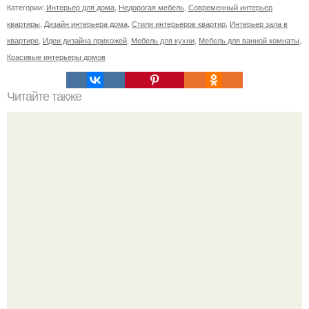
Категории:
Интерьер для дома
,
Недорогая мебель
,
Современный интерьер
квартиры
,
Дизайн интерьера дома
,
Стили интерьеров квартир
,
Интерьер зала в
квартире
,
Идеи дизайна прихожей
,
Мебель для кухни
,
Мебель для ванной комнаты
,
Красивые интерьеры домов
Читайте также
Плющ или хедера (Hedera?