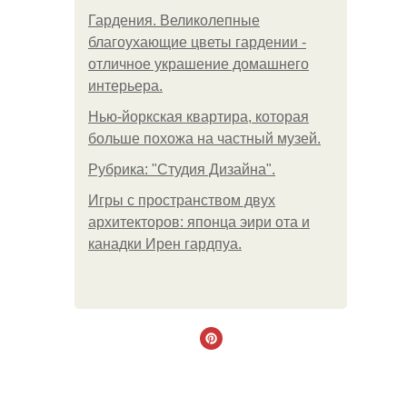
Гардения. Великолепные
благоухающие цветы гардении -
отличное украшение домашнего
интерьера.
Нью-йоркская квартира, которая
больше похожа на частный музей.
Рубрика: "Студия Дизайна".
Игры с пространством двух
архитекторов: японца эири ота и
канадки Ирен гардпуа.