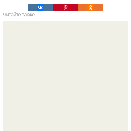
Читайте также
Рестораны, где можно рисовать на скатерти или стенах.
Культурный код. Можно сделать красивый интерьер