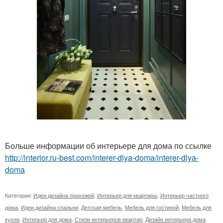
Больше информации об интерьере для дома по ссылке
http://interior.ru-best.com/interer-dlya-doma/interer-dlya-
doma
Категории:
Идеи дизайна прихожей
,
Интерьер для квартиры
,
Интерьер частного
дома
,
Идеи дизайна спальни
,
Детская мебель
,
Мебель для гостиной
,
Мебель для
кухни
,
Интерьер для дома
,
Стили интерьеров квартир
,
Дизайн интерьера дома