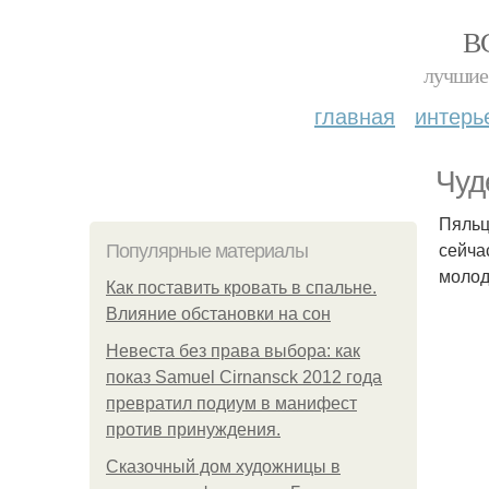
В
лучшие 
главная
интерь
Чуд
Пяльц
сейча
Популярные материалы
молод
Как поставить кровать в спальне.
Влияние обстановки на сон
Невеста без права выбора: как
показ Samuel Cirnansck 2012 года
превратил подиум в манифест
против принуждения.
Сказочный дом художницы в