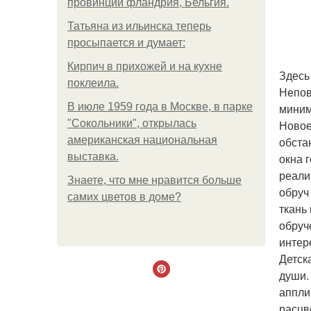
провинции фландрия, Бельгия.
Татьяна из ильинска теперь
просыпается и думает:
Кирпич в прихожей и на кухне
Здесь
поклеила.
Непов
В июле 1959 года в Москве, в парке
миним
"Сокольники", открылась
Новое
американская национальная
обста
выставка.
окна 
реали
Знаете, что мне нравится больше
обруч
самих цветов в доме?
ткань
обруч
интер
Детск
души.
аппли
расцв