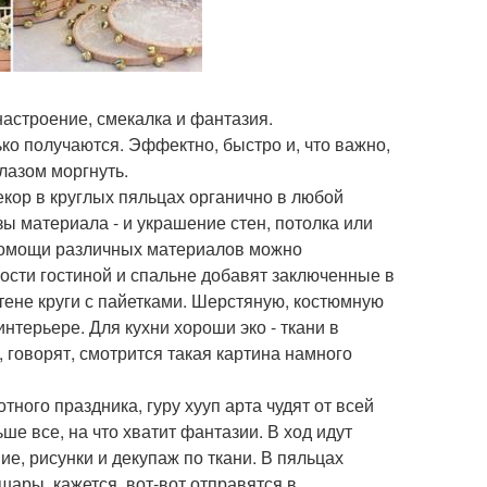
 настроение, смекалка и фантазия.
ко получаются. Эффектно, быстро и, что важно,
глазом моргнуть.
кор в круглых пяльцах органично в любой
ы материала - и украшение стен, потолка или
 помощи различных материалов можно
ости гостиной и спальне добавят заключенные в
стене круги с пайетками. Шерстяную, костюмную
интерьере. Для кухни хороши эко - ткани в
 говорят, смотрится такая картина намного
ного праздника, гуру хууп арта чудят от всей
ше все, на что хватит фантазии. В ход идут
е, рисунки и декупаж по ткани. В пяльцах
ары, кажется, вот-вот отправятся в