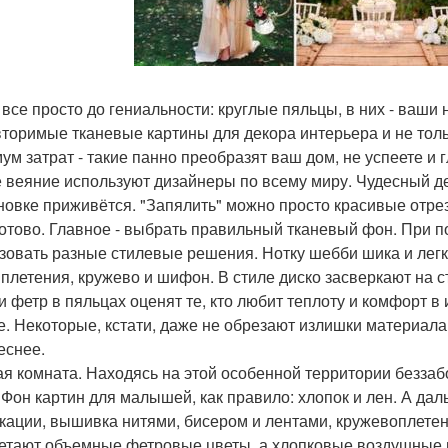
 все просто до гениальности: круглые пяльцы, в них - ваши
торимые тканевые картины для декора интерьера и не толь
ум затрат - такие панно преобразят ваш дом, не успеете и 
 веяние используют дизайнеры по всему миру. Чудесный де
новке приживётся. "Запялить" можно просто красивые отрез
готово. Главное - выбрать правильный тканевый фон. При
зовать разные стилевые решения. Нотку шебби шика и легк
 плетения, кружево и шифон. В стиле диско засверкают на 
 и фетр в пяльцах оценят те, кто любит теплоту и комфорт в 
е. Некоторые, кстати, даже не обрезают излишки материала,
еснее.
ая комната. Находясь на этой особенной территории беззабот
 Фон картин для малышей, как правило: хлопок и лен. А даль
кации, вышивка нитями, бисером и лентами, кружевоплетени
етают объемные фетровые цветы, а хлопковые воздушные ш