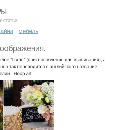
РЫ
е статьи
зайна
мебель
воображения.
ылое "Пяло" (приспособление для вышивания), а
менно так переводится с английского название
лии - Hoop art.