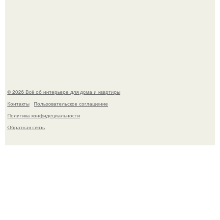
Моё знакомство с михайловским замком - и я в восторге!
© 2026 Всё об интерьере для дома и квартиры
Контакты
Пользовательское соглашение
Политика конфидециальности
Обратная связь