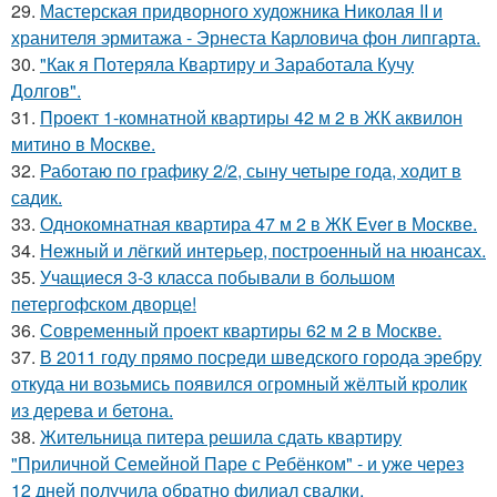
29.
Мастерская придворного художника Николая II и
хранителя эрмитажа - Эрнеста Карловича фон липгарта.
30.
"Как я Потеряла Квартиру и Заработала Кучу
Долгов".
31.
Проект 1-комнатной квартиры 42 м 2 в ЖК аквилон
митино в Москве.
32.
Работаю по графику 2/2, сыну четыре года, ходит в
садик.
33.
Однокомнатная квартира 47 м 2 в ЖК Ever в Москве.
34.
Нежный и лёгкий интерьер, построенный на нюансах.
35.
Учащиеся 3-3 класса побывали в большом
петергофском дворце!
36.
Современный проект квартиры 62 м 2 в Москве.
37.
В 2011 году прямо посреди шведского города эребру
откуда ни возьмись появился огромный жёлтый кролик
из дерева и бетона.
38.
Жительница питера решила сдать квартиру
"Приличной Семейной Паре с Ребёнком" - и уже через
12 дней получила обратно филиал свалки.