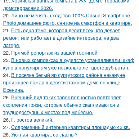
19.
Хозяйская ванная комната в ЖК "Дом с Террасами"
домстеррасами 2026.
20.
Лицо не менять, сходство 100% Casual Smartphone
Photo домашнее фото, снятое на смартфон в квартире.
21.
Есть одна тема, которая делит всех, кто делает
ремонт или работает в дизайне интерьера, на два
лагеря.
22.
Прямой репортаж из вашей гостиной.
23.
В новых комплексах в кудепсте устанавливали шкаф
купе в популярном уже несколько лет цвете дуб вотан.
24.
В поселке белый яр сургутского района накануне
произошел пожар в девятиэтажном доме по улице
Есенина.
25.
Внешний вид таких тапок полностью повторяет
скопления грязи, которые обычно скапливаются в
труднодоступных местах под мебелью.
26.
Г. ростов великий.
27.
Cовременный интерьер квартиры площадью 43 кв.
28.
Уютная квартира, согласны?