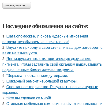
читать дальше →
Последние обновления на сайте:
1.
Шагаюпомоскве. И снова чудесные мгновения
встречи, незабываемые впечатления!
2.
Впустите природу в свои стены, и ваш дом заговорит с
вами на языке уюта.
3.
Янн маруссич поглотил критическую дозу синего
пигмента, чтобы заставить свой организм вырабатывать
подкрашенные биологические жидкости.
4.
"Зеркала - порталы между мирами.
5.
Шикарный ремонт небольшой квартиры.
6.
Спонтанное творчество. Результат - новые ажурные
корзины.
7.
"Что вы сделали со мной!
8.
Стильная мебельная композиция: функциональность и