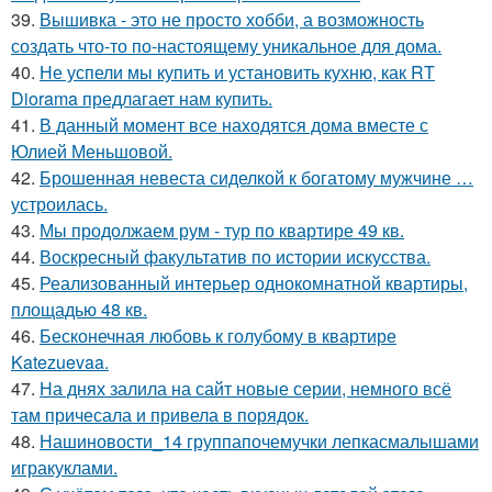
39.
Вышивка - это не просто хобби, а возможность
создать что-то по-настоящему уникальное для дома.
40.
Не успели мы купить и установить кухню, как RT
Diorama предлагает нам купить.
41.
В данный момент все находятся дома вместе с
Юлией Меньшовой.
42.
Брошенная невеста сиделкой к богатому мужчине …
устроилась.
43.
Мы продолжаем рум - тур по квартире 49 кв.
44.
Воскресный факультатив по истории искусства.
45.
Реализованный интерьер однокомнатной квартиры,
площадью 48 кв.
46.
Бесконечная любовь к голубому в квартире
Katezuevaa.
47.
На днях залила на сайт новые серии, немного всё
там причесала и привела в порядок.
48.
Нашиновости_14 группапочемучки лепкасмалышами
игракуклами.