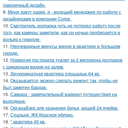
лаконичный дизайн.
9.
Меня зовут нарек, я - ведущий менеджер по работе с
дизайнерами в компании Corps.
10.
Смотритель зоопарка чуть не потерял работу после
того, как камеры заметили, как он ночью пробирается в
вольер к горилле.
11.
Неочевидные минусы жихни в квартире в большом
городе.
12.
Норвегия построила туалет за 2 миллиона долларов
с шикарным видом на залив.
13.
Двухкомнатная квартира площадью 64 кв.
14.
Оказывается, можно сделать ремонт так, чтобы не
был заметен бардак.
15.
Самара - замечательный вариант путешествия на
выходные.
16.
Органайзер для хранения белья, вещей 24 ячейки.
17.
Спальня. ЖК Красное яблоко.
18.
* квартира 45 кв.