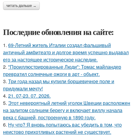
читать дальше →
Последние обновления на сайте:
1.
69-Летний житель Италии создал фальшивый
античный амфитеатр и долгое время успешно выдавал
его за настоящее историческое наследие.
2.
"Проиллюстрированные Люди": Томас майландер
превратил солнечные ожоги в арт - объект.
3.
Три года назад мы купили борщевичное поле и
придумали мечту!
4.
21. 07-23. 07. 2026.
5.
Этот невероятный летний уголок Швеции расположен
на залитом солнцем берегу и включает виллу начала
века с башней, построенную в 1890 году.
6.
Ну что? Я вновь попытаюсь вас убедить в том, что
неистово прихотливых растений не существует.