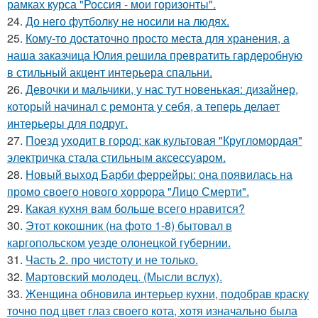
рамках курса "Россия - мои горизонты".
24.
До него футболку не носили на людях.
25.
Кому-то достаточно просто места для хранения, а
наша заказчица Юлия решила превратить гардеробную
в стильный акцент интерьера спальни.
26.
Девочки и мальчики, у нас тут новенькая: дизайнер,
который начинал с ремонта у себя, а теперь делает
интерьеры для подруг.
27.
Поезд уходит в город: как культовая "Кругломордая"
электричка стала стильным аксессуаром.
28.
Новый выход Барби феррейры: она появилась на
промо своего нового хоррора "Лицо Смерти".
29.
Какая кухня вам больше всего нравится?
30.
Этот кокошник (на фото 1-8) бытовал в
каргопольском уезде олонецкой губернии.
31.
Часть 2. про чистоту и не только.
32.
Мартовский молодец. (Мысли вслух).
33.
Женщина обновила интерьер кухни, подобрав краску
точно под цвет глаз своего кота, хотя изначально была