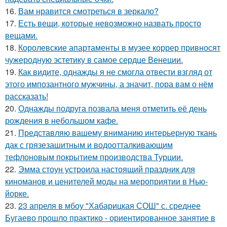
16.
Вам нравится смотреться в зеркало?
17.
Есть вещи, которые невозможно назвать просто
вещами.
18.
Королевские апартаменты в музее коррер привносят
чужеродную эстетику в самое сердце Венеции.
19.
Как видите, однажды я не смогла отвести взгляд от
этого импозантного мужчины, а значит, пора вам о нём
рассказать!
20.
Однажды подруга позвала меня отметить её день
рождения в небольшом кафе.
21.
Представляю вашему вниманию интерьерную ткань
дак с грязезашитным и водоотталкивающим
тефлоновым покрытием производства Турции.
22.
Эмма стоун устроила настоящий праздник для
киноманов и ценителей моды на мероприятии в Нью-
йорке.
23.
23 апреля в мбоу "Хабарицкая СОШ" с. среднее
Бугаево прошло практико - ориентированное занятие в