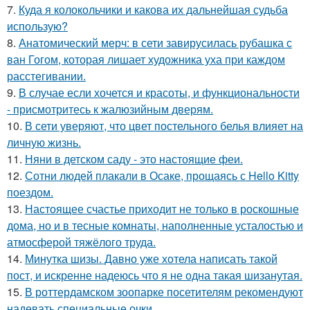
7.
Куда я колокольчики и какова их дальнейшая судьба
использую?
8.
Анатомический мерч: в сети завирусилась рубашка с
ван Гогом, которая лишает художника уха при каждом
расстегивании.
9.
В случае если хочется и красоты, и функциональности
- присмотритесь к жалюзийным дверям.
10.
В сети уверяют, что цвет постельного белья влияет на
личную жизнь.
11.
Няни в детском саду - это настоящие феи.
12.
Сотни людей плакали в Осаке, прощаясь с Hello Kitty
поездом.
13.
Настоящее счастье приходит не только в роскошные
дома, но и в тесные комнаты, наполненные усталостью и
атмосферой тяжёлого труда.
14.
Минутка шизы. Давно уже хотела написать такой
пост, и искренне надеюсь что я не одна такая шизанутая.
15.
В роттердамском зоопарке посетителям рекомендуют
надевать специальные очки.