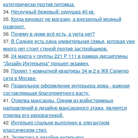
категорически против питомца.
34.
Нескучный бежевый: однушка 40 кв.
35.
Когда виноват не магазин, а внезапный модный
разворот.
36.
Почему в доме всё есть, а уюта нет?
37.
В Сиднее есть одна удивительная семья, которая уже
много лет стоит стеной против застройщиков.
38.
24 марта у группы 221 Р 111 в рамках дисциплины
"Дизайн Интерьера" прошел экзамен.
39.
Проект 1-комнатной квартиры 34 м 2 в ЖК Селигер
сити в Москве.
40.
Правильное оформление интерьера дома - важная
составляющая благоприятного васту.
41.
Отделка мансарды. Одним из мэйнстримных
направлений в дизайне мансардного этажа, является
отделка его евровагонкой.
42.
Интерьер спальни выполнен в элегантном
классическом стил.
43.
Эклектика в дизайне интерьера.