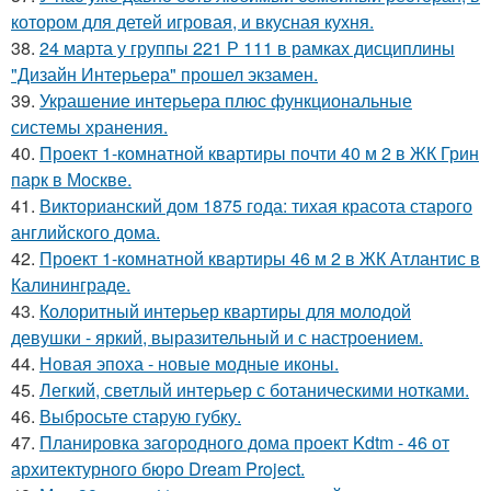
котором для детей игровая, и вкусная кухня.
38.
24 марта у группы 221 Р 111 в рамках дисциплины
"Дизайн Интерьера" прошел экзамен.
39.
Украшение интерьера плюс функциональные
системы хранения.
40.
Проект 1-комнатной квартиры почти 40 м 2 в ЖК Грин
парк в Москве.
41.
Викторианский дом 1875 года: тихая красота старого
английского дома.
42.
Проект 1-комнатной квартиры 46 м 2 в ЖК Атлантис в
Калининграде.
43.
Колоритный интерьер квартиры для молодой
девушки - яркий, выразительный и с настроением.
44.
Новая эпоха - новые модные иконы.
45.
Легкий, светлый интерьер с ботаническими нотками.
46.
Выбросьте старую губку.
47.
Планировка загородного дома проект Kdtm - 46 от
архитектурного бюро Dream Project.