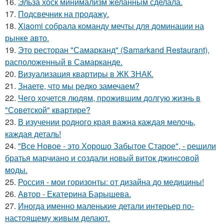
16.
Эльза хоск минимализм желанным сделала.
17.
Подсвечник на продажу.
18.
Xiaomi собрала команду мечты для доминации на
рынке авто.
19.
Это ресторан "Самарканд" (Samarkand Restaurant),
расположенный в Самарканде.
20.
Визуализация квартиры в ЖК ЗНАК.
21.
Знаете, что мы редко замечаем?
22.
Чего хочется людям, прожившим долгую жизнь в
"Советской" квартире?
23.
В изучении родного края важна каждая мелочь,
каждая деталь!
24.
"Все Новое - это Хорошо Забытое Старое", - решили
братья марчиано и создали новый виток джинсовой
моды.
25.
Россия - мои горизонты: от дизайна до медицины!
26.
Автор - Екатерина Барышева.
27.
Иногда именно маленькие детали интерьер по-
настоящему живым делают.