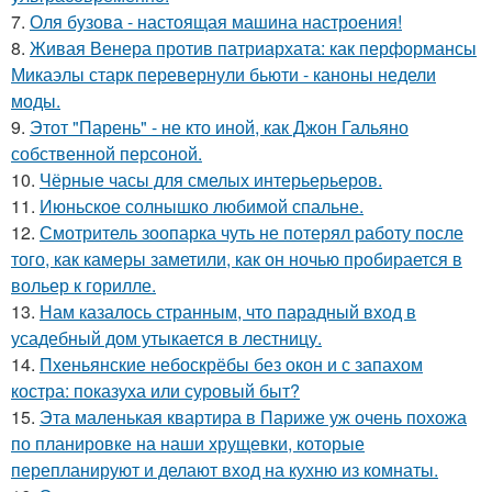
7.
Оля бузова - настоящая машина настроения!
8.
Живая Венера против патриархата: как перформансы
Микаэлы старк перевернули бьюти - каноны недели
моды.
9.
Этот "Парень" - не кто иной, как Джон Гальяно
собственной персоной.
10.
Чёрные часы для смелых интерьерьеров.
11.
Июньское солнышко любимой спальне.
12.
Смотритель зоопарка чуть не потерял работу после
того, как камеры заметили, как он ночью пробирается в
вольер к горилле.
13.
Нам казалось странным, что парадный вход в
усадебный дом утыкается в лестницу.
14.
Пхеньянские небоскрёбы без окон и с запахом
костра: показуха или суровый быт?
15.
Эта маленькая квартира в Париже уж очень похожа
по планировке на наши хрущевки, которые
перепланируют и делают вход на кухню из комнаты.