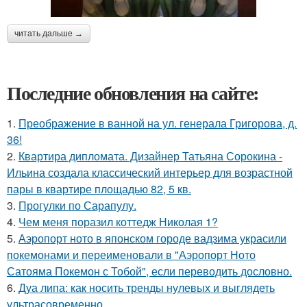
читать дальше →
Последние обновления на сайте:
1.
Преображение в ванной на ул. генерала Григорова, д.
36!
2.
Квартира дипломата. Дизайнер Татьяна Сорокина -
Ильина создала классический интерьер для возрастной
пары в квартире площадью 82, 5 кв.
3.
Прогулки по Сарапулу.
4.
Чем меня поразил коттедж Николая 1?
5.
Аэропорт ното в японском городе вадзима украсили
покемонами и переименовали в "Аэропорт Ното
Сатояма Покемон с Тобой", если переводить дословно.
6.
Дуа липа: как носить тренды нулевых и выглядеть
ультрасовременно.