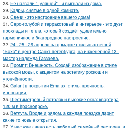
28.
Её назвали "Гулящей" - и выгнали из дома.
29.
Кадры, снятые в одной комнате.
30.
Свечи - это настроение вашего дома!
31.
Серо-голубой и терракотовый в интерьере - это дуэт
прохлады и тепла, который создаёт удивительно
гармоничное и благородное настроение.
32.
24 - 25 - 26 апреля на ярмарке стильных вещей
"Бохо" в центре Санкт-петербурга, на инженерной 13 -
мастер надежда Газзаева.
33.
Промпт: Внешность. Создай изображение в стиле
высокой моды, с акцентом на эстетику роскоши и
утончённости.
34.
Galant в покрытии Emalux: стиль, прочность,
инновации.
35.
Шестиметровый потолок и высокие окна: квартира
120 м в Красноярске.
36.
Ветлуга. Вроде и рядом, а каждая поездка дарит
какие то новые открытия.
37.
У нас уже давно есть любимый семейный ресторан, в