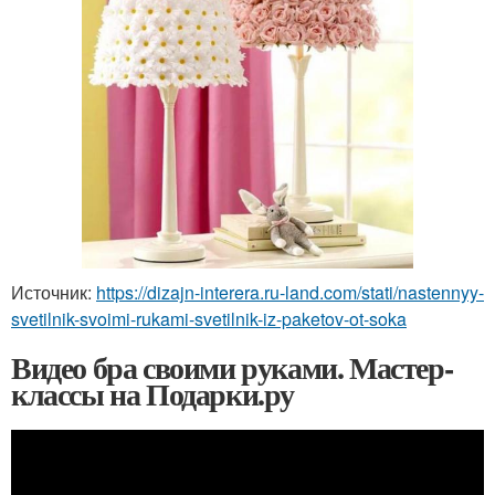
Источник:
https://dizajn-interera.ru-land.com/stati/nastennyy-
svetilnik-svoimi-rukami-svetilnik-iz-paketov-ot-soka
Видео бра своими руками. Мастер-
классы на Подарки.ру