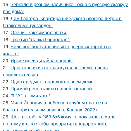
15.
Зеркало в резном наличнике - окно в русскую сказку у
вас дома.
16.
Дом блогера. Квартира шведского блогера петры в
Стокгольме тунгарден.
17.
Олени - как символ эпохи.
18.
Трактир "Лапка Горностая".
19.
Большое поступление интерьерных картин на
холсте!
20.
Яркие идеи дизайна ванной.
21.
Просторная и светлая кухня выглядит очень
привлекательно.
22.
Один предмет - порядок во всём доме.
23.
Прямой репортаж из вашей гостиной.
24.
/9 "А" в эрмитаже/.
25.
Мила Йовович в небесно-голубом платье на
благотворительном вечере в Каннах, 2022 г.
26.
Шесть колёс у G63 6x6 кому-то показалось мало,
поэтому кто-то якобы превратил внедорожник в
восьмиколёсный автодом.