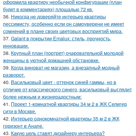
оформила квартиру необычной конфигурации (план
будет в комментариях) площадью 72 кв.
36.
Никогда не доверяйте интерьер квартиры
пессимисту, особенно если он самоуверени не имеет
сомнений в плане своих цветовых восприятий мира.
37.
Galant в покрытии Emalux: стиль, прочность,
инновации.
38.
Крупный план (портрет) очаровательной молодой
женщины в уютной домашней обстановке.
39.
Когда виноват не магазин, а внезапный модный
разворот.
40.
Васильковый цвет - оттенок синей гаммы, но в
отличие от классического синего, васильковый выглядит
более нежным и жизнерадостным:
41.
Проект 1-комнатной квартиры 34 м 2 в ЖК Селигер
сити в Москве.
42.
Интерьер однокомнатной квартиры 35 м 2 в ЖК
горизонт в Анапе.
43.
Какую цель ставят дизайнеру интерьера?