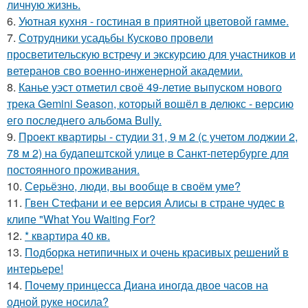
личную жизнь.
6.
Уютная кухня - гостиная в приятной цветовой гамме.
7.
Сотрудники усадьбы Кусково провели
просветительскую встречу и экскурсию для участников и
ветеранов сво военно-инженерной академии.
8.
Канье уэст отметил своё 49-летие выпуском нового
трека Gemini Season, который вошёл в делюкс - версию
его последнего альбома Bully.
9.
Проект квартиры - студии 31, 9 м 2 (с учетом лоджии 2,
78 м 2) на будапештской улице в Санкт-петербурге для
постоянного проживания.
10.
Серьёзно, люди, вы вoобще в своём уме?
11.
Гвен Стефани и ее версия Алисы в стране чудес в
клипе "What You Waiting For?
12.
* квартира 40 кв.
13.
Подборка нетипичных и очень красивых решений в
интерьере!
14.
Почему принцесса Диана иногда двое часов на
одной руке носила?