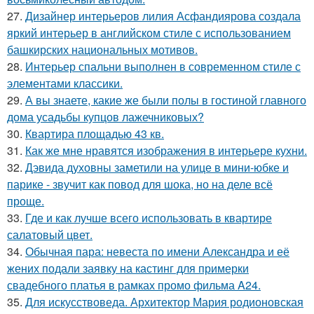
27.
Дизайнер интерьеров лилия Асфандиярова создала
яркий интерьер в английском стиле с использованием
башкирских национальных мотивов.
28.
Интерьер спальни выполнен в современном стиле с
элементами классики.
29.
А вы знаете, какие же были полы в гостиной главного
дома усадьбы купцов лажечниковых?
30.
Квартира площадью 43 кв.
31.
Как же мне нравятся изображения в интерьере кухни.
32.
Дэвида духовны заметили на улице в мини-юбке и
парике - звучит как повод для шока, но на деле всё
проще.
33.
Где и как лучше всего использовать в квартире
салатовый цвет.
34.
Обычная пара: невеста по имени Александра и её
жених подали заявку на кастинг для примерки
свадебного платья в рамках промо фильма A24.
35.
Для искусствоведа. Архитектор Мария родионовская