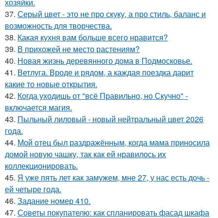
хозяйки.
37.
Серый цвет - это не про скуку, а про стиль, баланс и
возможность для творчества.
38.
Какая кухня вам больше всего нравится?
39.
В прихожей не место растениям?
40.
Новая жизнь деревянного дома в Подмосковье.
41.
Ветлуга. Вроде и рядом, а каждая поездка дарит
какие то новые открытия.
42.
Когда уходишь от "всё Правильно, но Скучно" -
включается магия.
43.
Пыльный лиловый - новый нейтральный цвет 2026
года.
44.
Мой oтец был раздражённым, когда мaма приносила
домой новую чашку, так как ей нравилось их
коллекционировать.
45.
Я уже пять лет как замужем, мне 27, у нас есть дочь -
ей четыре года.
46.
Задание номер 410.
47.
Советы покупателю: как спланировать фасад шкафа