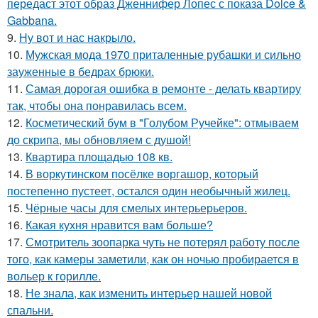
передаст этот образ Дженнифер Лопес с показа Dolce &
Gabbana.
9.
Ну вот и нас накрыло.
10.
Мужская мода 1970 приталенные рубашки и сильно
зауженные в бедрах брюки.
11.
Самая дорогая ошибка в ремонте - делать квартиру
так, чтобы она понравилась всем.
12.
Косметический бум в "Голубом Ручейке": отмываем
до скрипа, мы обновляем с душой!
13.
Квартира площадью 108 кв.
14.
В воркутинском посёлке воргашор, который
постепенно пустеет, остался один необычный жилец.
15.
Чёрные часы для смелых интерьерьеров.
16.
Какая кухня нравится вам больше?
17.
Смотритель зоопарка чуть не потерял работу после
того, как камеры заметили, как он ночью пробирается в
вольер к горилле.
18.
Не знала, как изменить интерьер нашей новой
спальни.