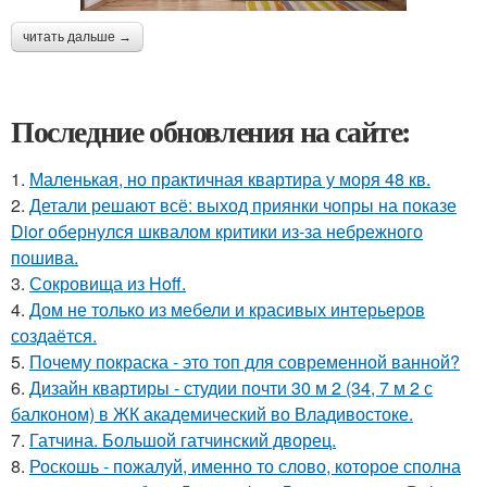
читать дальше →
Последние обновления на сайте:
1.
Маленькая, но практичная квартира у моря 48 кв.
2.
Детали решают всё: выход приянки чопры на показе
Dior обернулся шквалом критики из-за небрежного
пошива.
3.
Сокровища из Hoff.
4.
Дом не только из мебели и красивых интерьеров
создаётся.
5.
Почему покраска - это топ для современной ванной?
6.
Дизайн квартиры - студии почти 30 м 2 (34, 7 м 2 с
балконом) в ЖК академический во Владивостоке.
7.
Гатчина. Большой гатчинский дворец.
8.
Роскошь - пожалуй, именно то слово, которое сполна