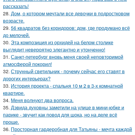
рассказать!
28.
Дом, о котором мечтали все девочки в подростковом
возрасте.
29.
56 квадратов без коридоров: дом, где продумано всё
до мелочей.
30.
Эта композиция из орхидей на белом столике
выглядит невероятно элегантно и утонченно!
31.
Санкт-петербург вновь меня своей неповторимой
атмосферой покорил!
32.
Струнный светильник - почему сейчас его ставят в
дорогих интерьерах?
33.
История проекта - спальня 10 м 2 в 3-х комнатной
квартире.
34.
Меня волнуют два вопроса.
35.
Дэвида духовны заметили на улице в мини-юбке и
парике - звучит как повод для шока, но на деле всё
проще.
36.
Просторная гардеробная для Татьяны - мечта каждой