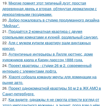
19.
Многие помнят этот типичный дуэт: простая
деревянная дверь и вторая, обтянутая дерматином с
декоративными гвоздиками.
20.
Добро пожаловать в студию продуманного дизайна
"Мейлах".
21.
Продаётся 2-комнатная квартира с двумя
отдельными комнатами и кухней, раздельный санузел.
22.
Аля с мужем купили квартиру ради винтажных
кресел.
23.
Аутентичные интерьеры в Лилле хюттнес, доме
художников карла и Карин ларссон 1888 года.
24.
Проект квартиры - студии 26 м 2. современный
интерьер с элементами лофта.
25.
Xiaomi собрала команду мечты для доминации на
рынке авто.
26.
Проект однокомнатной квартиры 50 м 2 в ЖК АМО в
Санкт-петербурге.
27.
Как видите, однажды я не смогла отвести взгляд от
этого импозантного мужчины, а значит, пора вам о нём