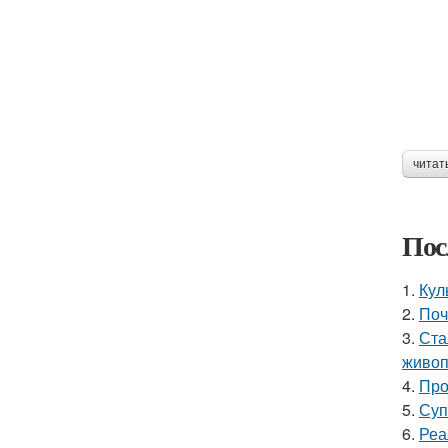
читат
Пос
1.
Кул
2.
Поч
3.
Ста
живоп
4.
Про
5.
Суп
6.
Реа