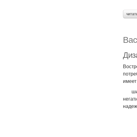
читат
Вас
Диз
Востр
потре
имеет
широк
негат
надеж