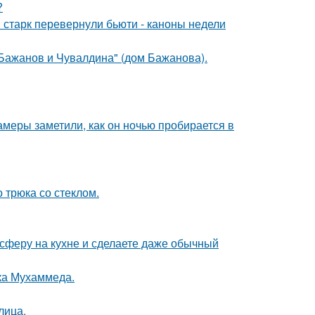
?
старк перевернули бьюти - каноны недели
Бажанов и Чувалдина" (дом Бажанова).
камеры заметили, как он ночью пробирается в
 трюка со стеклом.
сферу на кухне и сделаете даже обычный
ока Мухаммеда.
лица.