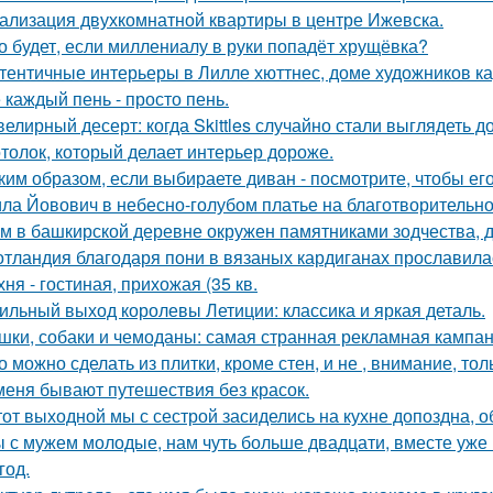
ализация двухкомнатной квартиры в центре Ижевска.
о будет, если миллениалу в руки попадёт хрущёвка?
тентичные интерьеры в Лилле хюттнес, доме художников кар
 каждый пень - просто пень.
елирный десерт: когда Skittles случайно стали выглядеть д
толок, который делает интерьер дороже.
ким образом, если выбираете диван - посмотрите, чтобы ег
ла Йовович в небесно-голубом платье на благотворительном
м в башкирской деревне окружен памятниками зодчества, 
тландия благодаря пони в вязаных кардиганах прославила
хня - гостиная, прихожая (35 кв.
ильный выход королевы Летиции: классика и яркая деталь.
шки, собаки и чемоданы: самая странная рекламная кампан
о можно сделать из плитки, кроме стен, и не , внимание, то
меня бывают путешествия без красок.
тот выходной мы с сестрой засиделись на кухне допоздна, о
 с мужем молодые, нам чуть больше двадцати, вместе уже н
год.