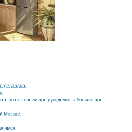
 где угодно.
и.
хоть он не совсем про рукоделие, а больше про
ой Москве.
елимся.