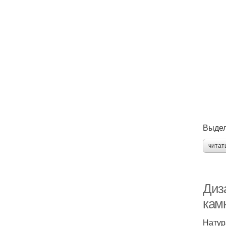
Выдел
читат
Диз
кам
Натур