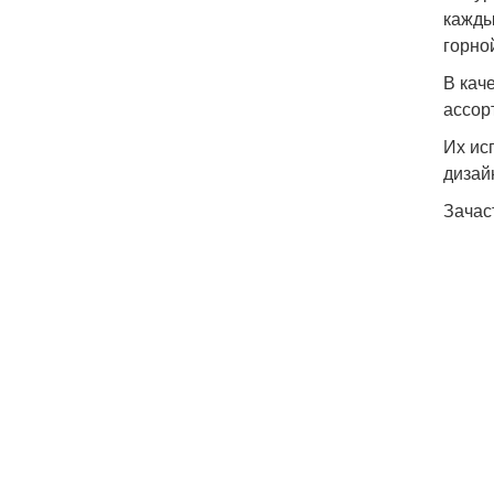
кажды
горно
В кач
ассор
Их ис
дизай
Зачас