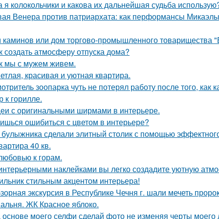
а я колокольчики и какова их дальнейшая судьба использую
ая Венера против патриархата: как перформансы Микаэлы 
 каминов или дом торгово-промышленного товарищества "
к создать атмосферу отпуска дома?
к мы с мужем живем.
етлая, красивая и уютная квартира.
отритель зоопарка чуть не потерял работу после того, как 
р к горилле.
еи с оригинальными ширмами в интерьере.
ишься ошибиться с цветом в интерьере?
 булыжника сделали элитный столик с помощью эффектного
квартира 40 кв.
любовью к горам.
интерьерными наклейками вы легко создадите уютную атмо
ильник стильным акцентом интерьера!
зорная экскурсия в Республике Чечня г. шали мечеть прор
альня. ЖК Красное яблоко.
 основе моего селфи сделай фото не изменяя черты моего 