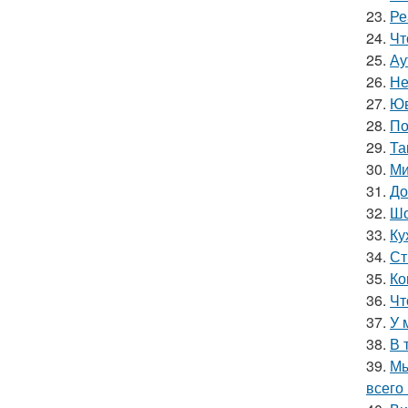
23.
Ре
24.
Чт
25.
Ау
26.
Не
27.
Юв
28.
По
29.
Та
30.
Ми
31.
До
32.
Шо
33.
Ку
34.
Ст
35.
Ко
36.
Чт
37.
У 
38.
В 
39.
Мы
всего 