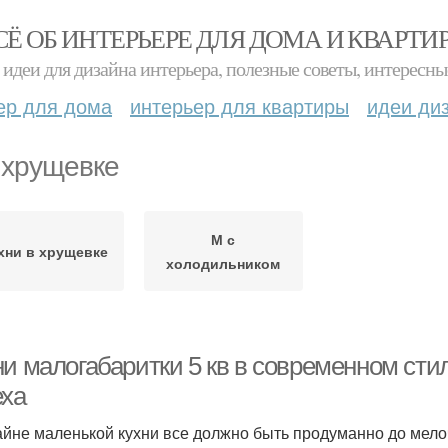
СЁ ОБ ИНТЕРЬЕРЕ ДЛЯ ДОМА И КВАРТИ
идеи для дизайна интерьера, полезные советы, интересны
ер для дома
интерьер для квартиры
идеи ди
 хрущевке
М с
хни в хрущевке
холодильником
и малогабаритки 5 кв в современном стил
еха
айне маленькой кухни все должно быть продуманно до мело