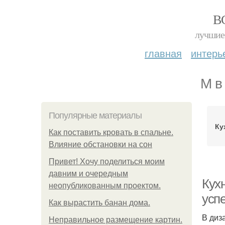
В
лучшие 
главная
интерь
М в
Популярные материалы
Ку
Как поставить кровать в спальне.
Влияние обстановки на сон
Привет! Хочу поделиться моим
давним и очередным
Кухн
неопубликованным проектом.
усп
Как вырастить банан дома.
В диз
Неправильное размещение картин.