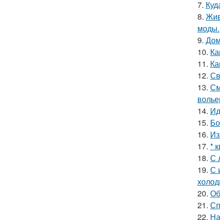
7.
Куд
8.
Жив
моды.
9.
Дом
10.
Ка
11.
Ка
12.
Св
13.
См
волье
14.
Ид
15.
Бо
16.
Из
17.
* 
18.
С 
19.
С 
холод
20.
Об
21.
Сп
22.
На