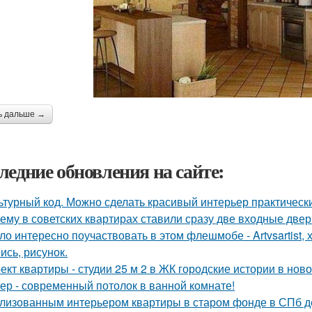
ь дальше →
ледние обновления на сайте:
ьтурный код. Можно сделать красивый интерьер практически
ему в советских квартирах ставили сразу две входные двер
ло интересно поучаствовать в этом флешмобе - Artvsartist, 
ись, рисунок.
ект квартиры - студии 25 м 2 в ЖК городские истории в нов
ер - современный потолок в ванной комнате!
лизованным интерьером квартиры в старом фонде в СПб д