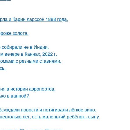
ла и Карин ларссон 1888 года.
ороже золота.
о собирали не в Индии.
 вечере в Каннах, 2022 г.
домами с резными ставнями.
сь.
ия в истории аэропортов.
лько в ванной?
бсуждали новости и потягивали лёгкое вино.
есколько лет, есть маленький ребёнок - сыну