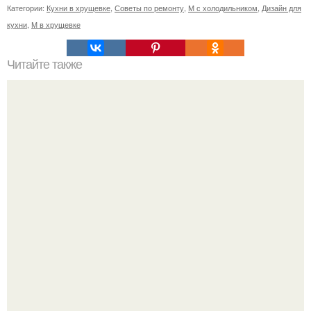
Категории:
Кухни в хрущевке
,
Советы по ремонту
,
М с холодильником
,
Дизайн для
кухни
,
М в хрущевке
Читайте также
Снова в моде: ретро стиль 60-Х в интерьере.