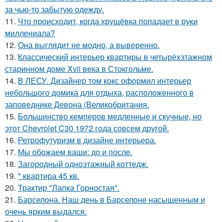
за чью-то забытую одежду.
11.
Что происходит, когда хрущёвка попадает в руки
миллениала?
12.
Она выглядит не модно, а выверенно.
13.
Классический интерьер квартиры в четырёхэтажном
старинном доме Xvii века в Стокгольме.
14.
В ЛЕСУ. Дизайнер том кокс оформил интерьер
небольшого домика для отдыха, расположенного в
заповеднике Девона (Великобритания.
15.
Большинство кемперов медленные и скучные, но
этот Chevrolet C30 1972 года совсем другой.
16.
Ретрофутуризм в дизайне интерьера.
17.
Мы обожаем ваши: до и после.
18.
Загородный одноэтажный коттедж.
19.
* квартира 45 кв.
20.
Трактир "Лапка Горностая".
21.
Барселона. Наш день в Барселоне насыщенным и
очень ярким выдался.