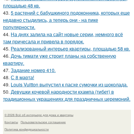
площадью 48 кв.
43.
5 растений с бабушкиного подоконника, которых еще
недавно стыдились, а теперь они - на пике
популярности.
44.
На днях залила на сайт новые серии, немного всё
там причесала и привела в порядок.
45.
Реализованный интерьер квартиры, площадью 58 кв.
46.
Дочь тимати уже строит планы на собственную
квартиру.
47.
Задание номер 410.
48.
С 8 марта!
49.
Louis Vuitton выпустил к пасхе сумочки из шоколада.
50.
Девушки кочевой народности кхампа (тибет) в
традиционных украшениях для праздничных церемоний.
© 2026 Всё об интерьере для дома и квартиры
Контакты
Пользовательское соглашение
Политика конфидециальности