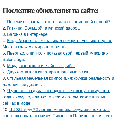
Последние обновления на сайте:
1.
Почему покраска - это топ для современной ванной?
2.
Гатчина. Большой гатчинский дворец.
3.
Вагонка в интерьере.
4.
Когда Vogue только начинал покорять Россию: первая
Москва глазами мирового глянца.
5.
Пьерпаоло пиччоли показал свой первый кутюр для
Balenciaga.
6.
Мода, выросшая из чайного гриба.
7.
Двухкомнатная квартира площадью 53 кв.
8.
Стильная мебельная композиция: функциональность и
лаконичный дизайн.
9.
Я уже вовсю думаю о подготовке к выпускному этого
года и хочу поделиться мыслями о том, какие платья
сейчас в моде.
10.
В 2022 году 72-летняя женщина случайно похитила
часть экспоната из музея Пикассо в Париже, приняв его