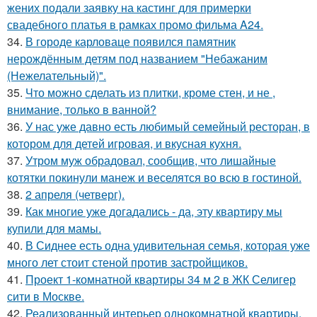
жених подали заявку на кастинг для примерки
свадебного платья в рамках промо фильма A24.
34.
В городе карловаце появился памятник
нерождённым детям под названием "Небажаним
(Нежелательный)".
35.
Что можно сделать из плитки, кроме стен, и не ,
внимание, только в ванной?
36.
У нас уже давно есть любимый семейный ресторан, в
котором для детей игровая, и вкусная кухня.
37.
Утром муж обрадовал, сообщив, что лишайные
котятки покинули манеж и веселятся во всю в гостиной.
38.
2 апреля (четверг).
39.
Как многие уже догадались - да, эту квартиру мы
купили для мамы.
40.
В Сиднее есть одна удивительная семья, которая уже
много лет стоит стеной против застройщиков.
41.
Проект 1-комнатной квартиры 34 м 2 в ЖК Селигер
сити в Москве.
42.
Реализованный интерьер однокомнатной квартиры,