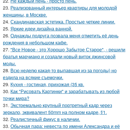
22.
Не каждый пень - просто пень.
23.
Реализованный интерьер квартиры для молодой
женщины, в Москве.
24.
Скандинавская эстетика. Простые четкие линии.
25.
Яркие идеи дизайна ванной.
26.
Однажды подруга позвала меня отметить её день
рождения в небольшом кафе.
27.
"Все Новое - это Хорошо Забытое Старое", - решили
братья марчиано и создали новый виток джинсовой
моды.
28.
Всю неделю какая-то выпавшая из-за погоды) но
ездила на всякие съемочки.
29.
Кухня - гостиная, прихожая (35 кв.
30.
Как "Рисовать Картинки" и зарабатывать из любой
точки мира?
31.
Экстремально крупный портретный кадр через
зеркало, эквивалент 50mm на полном кадре, f/1.
32.
Реалистичный фикус в наличии.
33.
Обычная пара: невеста по имени Александра и её