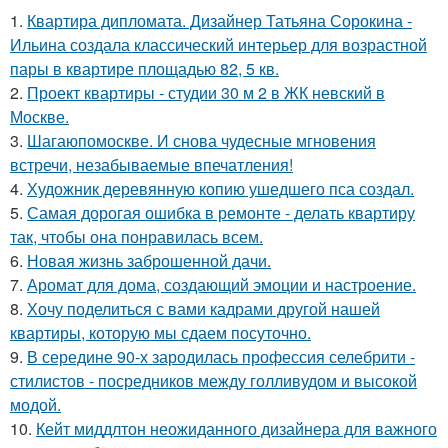
1.
Квартира дипломата. Дизайнер Татьяна Сорокина -
Ильина создала классический интерьер для возрастной
пары в квартире площадью 82, 5 кв.
2.
Проект квартиры - студии 30 м 2 в ЖК невский в
Москве.
3.
Шагаюпомоскве. И снова чудесные мгновения
встречи, незабываемые впечатления!
4.
Художник деревянную копию ушедшего пса создал.
5.
Самая дорогая ошибка в ремонте - делать квартиру
так, чтобы она понравилась всем.
6.
Новая жизнь заброшенной дачи.
7.
Аромат для дома, создающий эмоции и настроение.
8.
Хочу поделиться с вами кадрами другой нашей
квартиры, которую мы сдаем посуточно.
9.
В середине 90-х зародилась профессия селебрити -
стилистов - посредников между голливудом и высокой
модой.
10.
Кейт миддлтон неожиданного дизайнера для важного