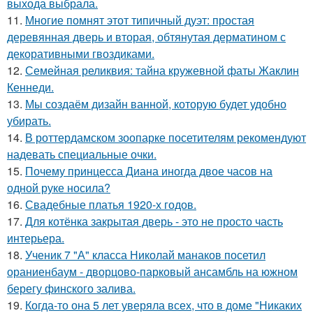
выхода выбрала.
11.
Многие помнят этот типичный дуэт: простая
деревянная дверь и вторая, обтянутая дерматином с
декоративными гвоздиками.
12.
Семейная реликвия: тайна кружевной фаты Жаклин
Кеннеди.
13.
Мы создаём дизайн ванной, которую будет удобно
убирать.
14.
В роттердамском зоопарке посетителям рекомендуют
надевать специальные очки.
15.
Почему принцесса Диана иногда двое часов на
одной руке носила?
16.
Свадебные платья 1920-х годов.
17.
Для котёнка закрытая дверь - это не просто часть
интерьера.
18.
Ученик 7 "А" класса Николай манаков посетил
ораниенбаум - дворцово-парковый ансамбль на южном
берегу финского залива.
19.
Когда-то она 5 лет уверяла всех, что в доме "Никаких