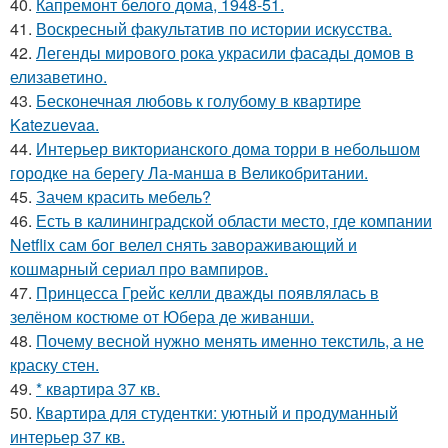
40.
Капремонт белого дома, 1948-51.
41.
Воскресный факультатив по истории искусства.
42.
Легенды мирового рока украсили фасады домов в
елизаветино.
43.
Бесконечная любовь к голубому в квартире
Katezuevaa.
44.
Интерьер викторианского дома торри в небольшом
городке на берегу Ла-манша в Великобритании.
45.
Зачем красить мебель?
46.
Есть в калининградской области место, где компании
Netflix сам бог велел снять завораживающий и
кошмарный сериал про вампиров.
47.
Принцесса Грейс келли дважды появлялась в
зелёном костюме от Юбера де живанши.
48.
Почему весной нужно менять именно текстиль, а не
краску стен.
49.
* квартира 37 кв.
50.
Квартира для студентки: уютный и продуманный
интерьер 37 кв.