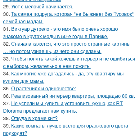
29.
Уют с мелочей начинается.
30.
Та самая подруга, которая "не Выживет без Тусовок"
семейная мадам.
31.
Виктуар дутрело - это имя было очень хорошо
знакомо в кругах моды в 50-е годы в Париже.
32.
Сначала кажется, что это просто странные картины
… но потом узнаешь, из чего они сделаны.
33.
Чтобы понять какой хочешь интерьер и не ошибиться
с выбором, желательно в нем пожить.
34.
Как многие уже догадались - да, эту квартиру мы
купили для мамы.
35.
О растениях и одиночестве:
36.
Реализованный интерьер квартиры, площадью 80 кв.
37.
Не успели мы купить и установить кухню, как RT
Diorama предлагает нам купить.
38.
Откуда в храме кит?
39.
Какие комнаты лучше всего для оранжевого цвета
подходят?