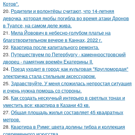
Котов".
20.
Родители и волонтёры считают, что 14-летняя
девочка, которая якобы погибла во время атаки Дронов
в Туапсе, на самом деле жива.
21.
Мила Йовович в небесно-голубом платье на
благотворительном вечере в Каннах, 2022 г.
22.
Квартира после капитального ремонта.
23.
Путешествуем по Петербургу - каменноостровский
дворец - памятник времён Екатерины II.
24.
Поезд уходит в город: как культовая "Кругломордая"
электричка стала стильным аксессуаром.
25.
Здравствуйте. У меня сложилась непростая ситуация
и очень нужна помощь со стороны.
26.
Как создать нескучный интерьер в светлых тонах и
уместить все: квартира в Казани 43 кв.
27.
Общая площадь жилья составляет 45 квадратных
метров.
28.
Квартира в Риме: цвета долины тибра и коллекция
современного искусства.