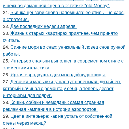
и нежная домашняя сцена в эстетике "old Money".
21.
Бьянка цензори снова напомнила: её стиль - не хаос,
а стратегия.
22.
Две последних недели апреля.
23.
Жизнь в старых квартирах приятнее, чем принято
считать.
24.
Сияние моря во снах: уникальный ловец снов ручной
работы.
25.
Интерьер спальни выполнен в современном стиле с
элементами классики.
26.
Яркая евродвушка для молодой художницы.
27.
Девочки и мальчики, у нас тут новенькая: дизайнер,
который начинал с ремонта у себя, а теперь делает
интерьеры для подруг.
28.
Кошки, собаки и чемоданы: самая странная
рекламная кампания в истории аэропортов.
29.
Цвет в интерьере: как не устать от собственной
стены через месяц?