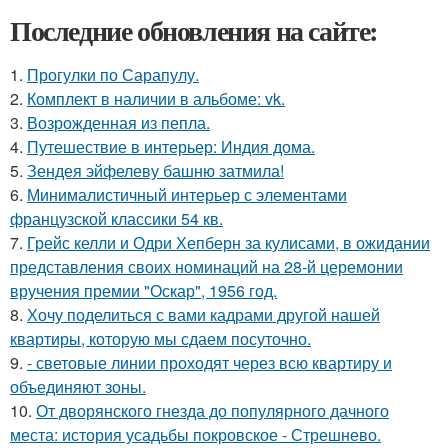
Последние обновления на сайте:
1.
Прогулки по Сарапулу.
2.
Комплект в наличии в альбоме: vk.
3.
Возрожденная из пепла.
4.
Путешествие в интерьер: Индия дома.
5.
Зендея эйфелеву башню затмила!
6.
Минималистичный интерьер с элементами
французской классики 54 кв.
7.
Грейс келли и Одри Хепберн за кулисами, в ожидании
представления своих номинаций на 28-й церемонии
вручения премии "Оскар", 1956 год.
8.
Хочу поделиться с вами кадрами другой нашей
квартиры, которую мы сдаем посуточно.
9.
- световые линии проходят через всю квартиру и
объединяют зоны.
10.
От дворянского гнезда до популярного дачного
места: история усадьбы покровское - Стрешнево.