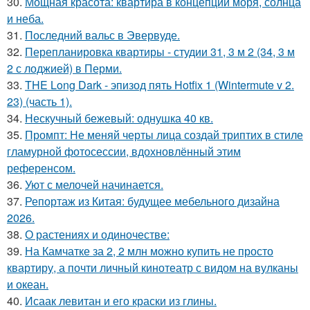
30.
Мощная красота: квартира в концепции моря, солнца
и неба.
31.
Последний вальс в Эвервуде.
32.
Перепланировка квартиры - студии 31, 3 м 2 (34, 3 м
2 с лоджией) в Перми.
33.
THE Long Dark - эпизод пять Hotfix 1 (Wintermute v 2.
23) (часть 1).
34.
Нескучный бежевый: однушка 40 кв.
35.
Промпт: Не меняй черты лица создай триптих в стиле
гламурной фотосессии, вдохновлённый этим
референсом.
36.
Уют с мелочей начинается.
37.
Репортаж из Китая: будущее мебельного дизайна
2026.
38.
О растениях и одиночестве:
39.
На Камчатке за 2, 2 млн можно купить не просто
квартиру, а почти личный кинотеатр с видом на вулканы
и океан.
40.
Исаак левитан и его краски из глины.