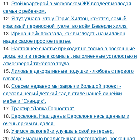
11.
Этой квартирой в московском ЖК владеет молодая
семья с ребенком.
12.
Я тут узнала, что у Пэрис Хилтон, кажется, самый
красивый переносной туалет во всём Беверли хиллз.
13.
Ирина шейк показала, как выглядеть на миллион,
надев самое простое платье.
14.
Настоящее счастье приходит не только в роскошные
дома, но и в тесные комнаты, наполненные усталостью и
атмосферой тяжёлого труда.
15.
Лиловые декоративные подушки - любовь с первого
взгляда.
16.
Совсем недавно мы закрыли большой проект -
сделали целый детский сад в стиле нашей линейки
мебели "Скандик".
17.
Трактир "Лапка Горностая".
18.
Барселона. Наш день в Барселоне насыщенным и
очень ярким выдался.
19.
Учимся за копейки улучшать свой интерьер.
20.
Максимально реалистичная фотография, роскошная