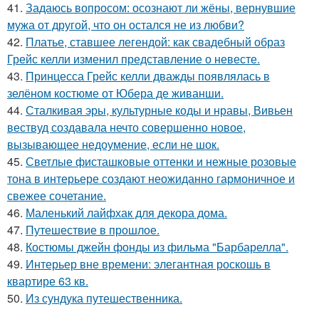
41.
Задаюсь вопросом: осознают ли жёны, вернувшие
мужа от другой, что он остался не из любви?
42.
Платье, ставшее легендой: как свадебный образ
Грейс келли изменил представление о невесте.
43.
Принцесса Грейс келли дважды появлялась в
зелёном костюме от Юбера де живанши.
44.
Сталкивая эры, культурные коды и нравы, Вивьен
вествуд создавала нечто совершенно новое,
вызывающее недоумение, если не шок.
45.
Светлые фисташковые оттенки и нежные розовые
тона в интерьере создают неожиданно гармоничное и
свежее сочетание.
46.
Маленький лайфхак для декора дома.
47.
Путешествие в прошлое.
48.
Костюмы джейн фонды из фильма "Барбарелла".
49.
Интерьер вне времени: элегантная роскошь в
квартире 63 кв.
50.
Из сундука путешественника.