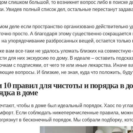
дом слишком большой, то возникнет вопрос либо в поиске 
ки. Увидев полный список дел, остальные перестанут задав
мом деле если пространство организовано действительно у
точно просто. А благодаря этому существенно сокращается в
 на упорядочивание разбросанных вещей, остается только в
же вам все-таки не удалось уломать близких на совместную
сти для них экскурсию по дому. В идеале – оставить подска
очкам с подписями, от чего те или иные лекарства. Иначе в
яющие вопросы. И близкие, не зная, куда что положить, буду
 10 правил для чистоты и порядка в до
ядка в доме
ечтают, чтобы в доме был идеальный порядок. Хаос по угл
мфорт. Если соблюдать нижеперечисленные правила, можно
огрязнут в бесконечный порядок. Мы собрали подборку, ко