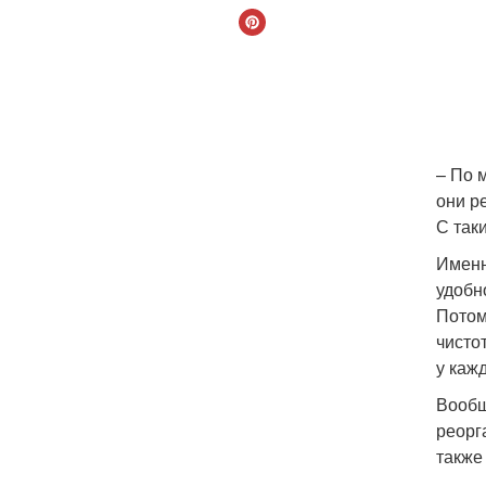
– По 
они р
С так
Именн
удобн
Потом
чисто
у каж
Вообщ
реорг
также