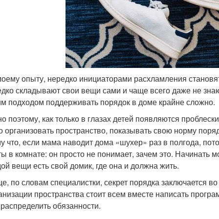
моему опыту, нередко инициаторами расхламления становят
едко складывают свои вещи сами и чаще всего даже не знают,
им подходом поддерживать порядок в доме крайне сложно.
о поэтому, как только в глазах детей появляются проблески
о организовать пространство, показывать свою норму поряд
у что, если мама наводит дома «шухер» раз в полгода, пот
ты в комнате: он просто не понимает, зачем это. Начинать м
дой вещи есть свой домик, где она и должна жить.
е, по словам специалистки, секрет порядка заключается во
анизации пространства стоит всем вместе написать програм
 распределить обязанности.