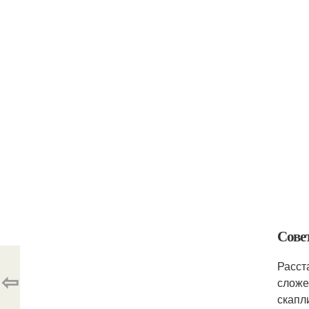
Сове
Расст
⇦
сложе
скапл