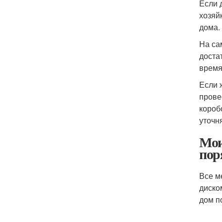
Если 
хозяй
дома.
На са
доста
время
Если 
прове
короб
уточн
Мои
пор
Все м
диско
дом п