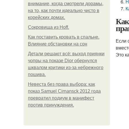
Н
внимание, когда смотрели дорамы,
К
на то, как почти идеально чисто в
корейских домах.
Как
пра
Сокровища из Hoff.
Как поставить кровать в спальне.
Если 
Влияние обстановки на сон
вмест
Детали решают всё: выход приянки
Это к
чопры на показе Dior обернулся
шквалом критики из-за небрежного
пошива.
Невеста без права выбора: как
показ Samuel Cirnansck 2012 года
превратил подиум в манифест
против принуждения.