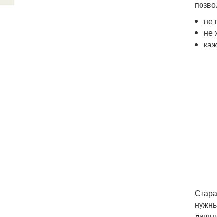
позво
не 
не 
каж
Стара
нужны
лишни