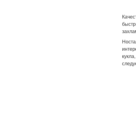
Качес
быстр
захла
Носта
интер
кукла
следу