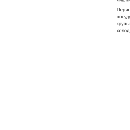
Перио
посуд
крупы
холод