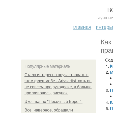
В
лучшие 
главная
интерь
Как
пра
Сод
К
Популярные материалы
М
Стало интересно поучаствовать в
этом флешмобе - Artvsartist, хоть он
не совсем про рукоделие, а больше
П
про живопись, рисунок.
Эко - панно "Песочный Берег":
К
П
Все, наверное, обращали