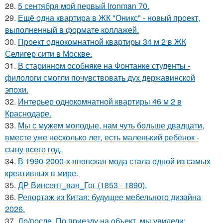
28.
5 сентября мой первый Ironman 70.
29.
Ещё одна квартира в ЖК "Оникс" - новый проект,
выполненный в формате коллажей.
30.
Проект однокомнатной квартиры 34 м 2 в ЖК
Селигер сити в Москве.
31.
В старинном особняке на Фонтанке студенты -
филологи смогли почувствовать дух державинской
эпохи.
32.
Интерьер однокомнатной квартиры 46 м 2 в
Краснодаре.
33.
Мы с мужем молодые, нам чуть больше двадцати,
вместе уже несколько лет, есть маленький ребёнок -
сыну всего год.
34.
В 1990-2000-х японская мода стала одной из самых
креативных в мире.
35.
ДР Винсент_ван_Гог (1853 - 1890).
36.
Репортаж из Китая: будущее мебельного дизайна
2026.
37.
До/после. По приезду на объект, мы увидели: