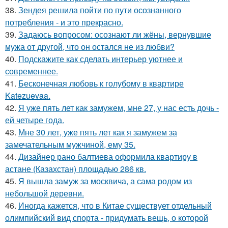
38.
Зендея решила пойти по пути осознанного
потребления - и это прекрасно.
39.
Задаюсь вопросом: осознают ли жёны, вернувшие
мужа от другой, что он остался не из любви?
40.
Подскажите как сделать интерьер уютнее и
современнее.
41.
Бесконечная любовь к голубому в квартире
Katezuevaa.
42.
Я уже пять лет как замужем, мне 27, у нас есть дочь -
ей четыре года.
43.
Мне 30 лет, уже пять лет как я замужем за
замечательным мужчиной, ему 35.
44.
Дизайнер рано балтиева оформила квартиру в
астане (Казахстан) площадью 286 кв.
45.
Я вышла замуж за москвича, а сама родом из
небольшой деревни.
46.
Иногда кажется, что в Китае существует отдельный
олимпийский вид спорта - придумать вещь, о которой