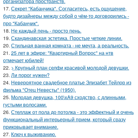
организатора пространств.
17.
Секрет "Кабанчика". Согласитесь, есть ощущение,
будто дизайнеры между собой о чём-то договорились -
про "Кабанчик".
18.
Не каждый пень - просто пень.
19.
Скандинавская эстетика. Простые четкие линии.
20.
Стильная ванная комната - не мечта, а реальность.
21.
25 лет в эфире: "Квартирный Вопрос" на нтв
отмечает юбилей!
22.
> Крупный план селфи красивой молодой девушки.
23.
Ли порог нужен?
24.
Невероятное свадебное платье Элизабет Тейлор из
фильма "Отец Невесты" (1950).
25.
Молодая девушка, 100\xA9 сходство, с длинными,
густыми волосами.
26.
Стеллаж от пола до потолка - это эффектный и очень
функциональный интерьерный прием, который сразу
приковывает внимание.
27.
Ключ к выживанию.