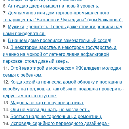
6.
Антиудар двери вышел на новый уровень.
7.
Дом каминов или дом торгово-промышленного
товарищества "Бажанов и Чувалдина" (дом Бажанова).
8.
Мужики, крепитесь. Теперь даже стринги решили над
нами поиздеваться.
9.
В нашем доме поселился замечательный сосед!
10.
В некотором царстве, в некотором государстве, а
именно на мокрой от летнего ливня асфальтовой
парковке, стоял дивный зверь.
11.
Этой квартирой в московском ЖК владеет молодая
семья с ребенком.
12.
Когда хозяйка принесла домой обновку и поставила
коробку на пол, кошка, как обычно, подошла проверить -
вдруг там что-то вкусное.
13.
Мадонна оскар в шоу превратила.
14.
Они не могли дышать, не могли есть.
15.
Бояться надо не тарелочниц, а ремонтниц.
16.
Исповедь серийного переездного дизайнера -