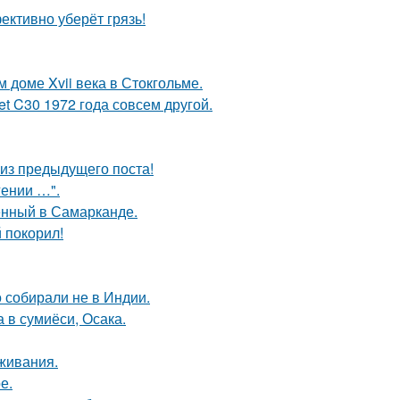
ективно уберёт грязь!
 доме Xvii века в Стокгольме.
t C30 1972 года совсем другой.
из предыдущего поста!
гении …".
енный в Самарканде.
 покорил!
о собирали не в Индии.
 в сумиёси, Осака.
оживания.
е.