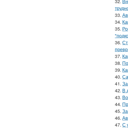
32.
Вн
трудн
33.
Ав
34.
Ка
35.
Ро
"подк
36.
Ст
превр
37.
Ка
38.
По
39.
Ка
40.
Са
41.
За
42.
В 
43.
Во
44.
Пр
45.
За
46.
Ав
47.
С 