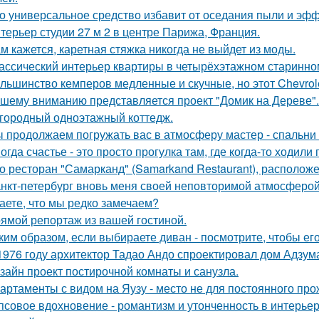
о универсальное средство избавит от оседания пыли и эфф
терьер студии 27 м 2 в центре Парижа, Франция.
м кажется, каретная стяжка никогда не выйдет из моды.
ассический интерьер квартиры в четырёхэтажном старинном
льшинство кемперов медленные и скучные, но этот Chevrole
шему вниманию представляется проект "Домик на Дереве".
городный одноэтажный коттедж.
 продолжаем погружать вас в атмосферу мастер - спальни 
огда счастье - это просто прогулка там, где когда-то ходили 
о ресторан "Самарканд" (Samarkand Restaurant), располож
нкт-петербург вновь меня своей неповторимой атмосферой
аете, что мы редко замечаем?
ямой репортаж из вашей гостиной.
ким образом, если выбираете диван - посмотрите, чтобы ег
1976 году архитектор Тадао Андо спроектировал дом Адзума
зайн проект постирочной комнаты и санузла.
артаменты с видом на Яузу - место не для постоянного пр
псовое вдохновение - романтизм и утонченность в интерьер