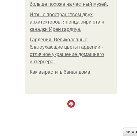
больше похожа на частный музей.
Игры с пространством двух
архитекторов: японца эири ота и
канадки Ирен гардпуа.
Гардения. Великолепные
благоухающие цветы гардении -
отличное украшение домашнего
интерьера.
Как вырастить банан дома.
читат