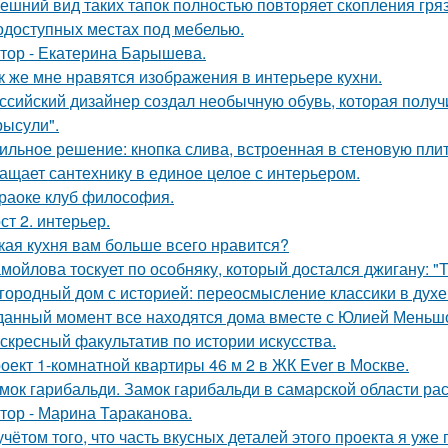
ешний вид таких тапок полностью повторяет скопления гря
одоступных местах под мебелью.
тор - Екатерина Барышева.
к же мне нравятся изображения в интерьере кухни.
ссийский дизайнер создал необычную обувь, которая полу
рысули".
ильное решение: кнопка слива, встроенная в стеновую плитк
ащает сантехнику в единое целое с интерьером.
раоке клуб философия.
ст 2. интерьер.
кая кухня вам больше всего нравится?
мойлова тоскует по особняку, который достался джигану: "
городный дом с историей: переосмысление классики в духе 
данный момент все находятся дома вместе с Юлией Меньш
скресный факультатив по истории искусства.
оект 1-комнатной квартиры 46 м 2 в ЖК Ever в Москве.
мок гарибальди. Замок гарибальди в самарской области рас
тор - Марина Тараканова.
учётом того, что часть вкусных деталей этого проекта я уже