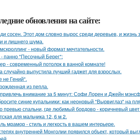
ледние обновления на сайте:
ди сосен. Этот дом словно вырос среди деревьев, и жизнь з
и и лишнего шума.
мскроллинг - новый формат мечтательности.
 - панно "Песочный Берег":
ер - современный потолок в ванной комнате!
а случайно выпустила лучший гаджет для взрослых.
е не Гений".
рожденная из пепла.
 привлечь внимание за 5 минут: Софи Лорен и Джейн мэнсф
росите синие купальники: как неоновый "Вырвиглаз" на пл
о превью спальни, где любимый бордово - коричневый цвет 
тская для мальчика 12, 6 м 2.
ль мрамор - стиль и лeгкость в вашем интерьере.
степях внутренней Монголии появился объект, который выгл
лёй.