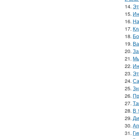
14.
Эт
15.
Ин
16.
На
17.
Кл
18.
Бо
19.
Ва
20.
За
21.
Мы
22.
Ин
23.
Эт
24.
Са
25.
Зн
26.
Пр
27.
Та
28.
В 
29.
Ди
30.
Ап
31.
Ги