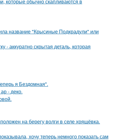
зи, которые обычно скапливаются в
чила название "Крысиные Подкрадули" или
у - аккуратно скрытая деталь, которая
Теперь я Бездомная".
ар - деко.
овой.
положен на берегу волги в селе хрящёвка.
 показывала, хочу теперь немного показать сам