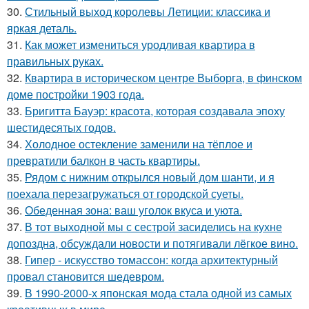
30.
Стильный выход королевы Летиции: классика и
яркая деталь.
31.
Как может измениться уродливая квартира в
правильных руках.
32.
Квартира в историческом центре Выборга, в финском
доме постройки 1903 года.
33.
Бригитта Бауэр: красота, которая создавала эпоху
шестидесятых годов.
34.
Холодное остекление заменили на тёплое и
превратили балкон в часть квартиры.
35.
Рядом с нижним открылся новый дом шанти, и я
поехала перезагружаться от городской суеты.
36.
Обеденная зона: ваш уголок вкуса и уюта.
37.
В тот выходной мы с сестрой засиделись на кухне
допоздна, обсуждали новости и потягивали лёгкое вино.
38.
Гипер - искусство томассон: когда архитектурный
провал становится шедевром.
39.
В 1990-2000-х японская мода стала одной из самых