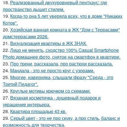
18.
Реализованный двухуровневый пентхаус: где
пространство дышит стилем.
19.
Когда-то она 5 лет уверяла всех, что в доме "Никаких
Котов".
20.
Хозяйская ванная комната в ЖК "Дом с Террасами"
домстеррасами 2026.
21.
Визуализация квартиры в ЖК ЗНАК.
22.
Лицо не менять, сходство 100% Casual Smartphone
Photo домашнее фото, снятое на смартфон в квартире.
23.
Про трени, рассказала, про растюхи рассказала.
24.
Мандала - это не просто круг с узорами.
25.
Многие, наверняка, слышали фразу "Среда - это
Третий Педагог".
26.
Круглые мотивы крючком со схемами.
27.
Вязаная косметичка - душевный подарок и
украшение интерьера.
28.
Квартира площадью 43 кв.
29.
Серый цвет - это не про скуку, а про стиль, баланс и
возможность для творчества.