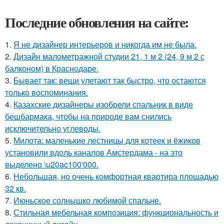
Последние обновления на сайте:
1.
Я не дизайнер интерьеров и никогда им не была.
2.
Дизайн малометражной студии 21, 1 м 2 (24, 9 м 2 с
балконом) в Краснодаре.
3.
Бывает так: вещи улетают так быстро, что остаются
только воспоминания.
4.
Казахские дизайнеры изобрели спальник в виде
бешбармака, чтобы на природе вам снились
исключительно углеводы.
5.
Милота: маленькие лестницы для котеек и ёжиков
установили вдоль каналов Амстердама - на это
выделено \u20ac100'000.
6.
Небольшая, но очень комфортная квартира площадью
32 кв.
7.
Июньское солнышко любимой спальне.
8.
Стильная мебельная композиция: функциональность и