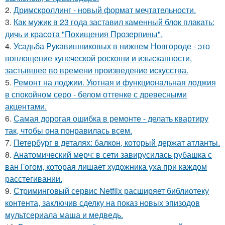
2.
Дримскроллинг - новый формат мечтательности.
3.
Как мужик в 23 года заставил каменный блок плакать:
дичь и красота "Похищения Прозерпины".
4.
Усадьба Рукавишниковых в нижнем Новгороде - это
воплощение купеческой роскоши и изысканности,
застывшее во времени произведение искусства.
5.
Ремонт на лоджии. Уютная и функциональная лоджия
в спокойном серо - белом оттенке с древесными
акцентами.
6.
Самая дорогая ошибка в ремонте - делать квартиру
так, чтобы она понравилась всем.
7.
Петербург в деталях: балкон, который держат атланты.
8.
Анатомический мерч: в сети завирусилась рубашка с
ван Гогом, которая лишает художника уха при каждом
расстегивании.
9.
Стриминговый сервис Netflix расширяет библиотеку
контента, заключив сделку на показ новых эпизодов
мультсериала маша и медведь.