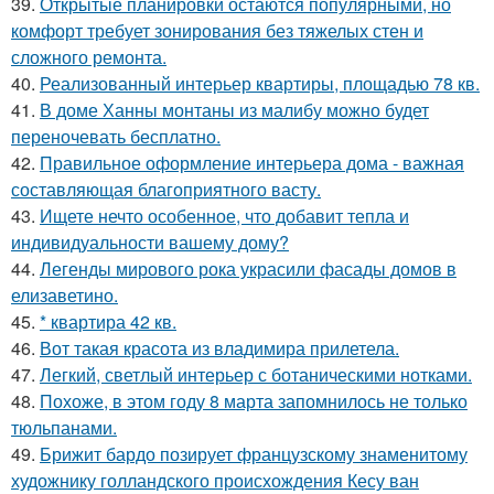
39.
Открытые планировки остаются популярными, но
комфорт требует зонирования без тяжелых стен и
сложного ремонта.
40.
Реализованный интерьер квартиры, площадью 78 кв.
41.
В доме Ханны монтаны из малибу можно будет
переночевать бесплатно.
42.
Правильное оформление интерьера дома - важная
составляющая благоприятного васту.
43.
Ищете нечто особенное, что добавит тепла и
индивидуальности вашему дому?
44.
Легенды мирового рока украсили фасады домов в
елизаветино.
45.
* квартира 42 кв.
46.
Вот такая красота из владимира прилетела.
47.
Легкий, светлый интерьер с ботаническими нотками.
48.
Похоже, в этом году 8 марта запомнилось не только
тюльпанами.
49.
Брижит бардо позирует французскому знаменитому
художнику голландского происхождения Кесу ван