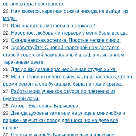
организатора пространств.
20.
Нам кажется, каретная стяжка никогда не выйдет из
моды.
21.
Вам нравится смотреться в зеркало?
22.
Наверное, любовь к интерьеру у меня была всегда.
23.
Скандинавская эстетика. Простые четкие линии.
24.
Здравствуйте! С новой квартирой нам достался
старый советский лакированный шкаф в изысканном
тараканьем цвете.
25.
Для дочки дизайнера: необычная студия 25 кв.
26.
Маша, героиня нового выпуска, признавалась, что во
время ремонта она буквально была на грани срыва.
27.
Работы моих учеников с курса по плетению из
бумажной лозы.
28.
Автор - Екатерина Барышева.
29.
Дэвида духовны заметили на улице в мини-юбке и
парике - звучит как повод для шока, но на деле всё
проще.
30.
Посетили усадьбу Барышниковых в алексино