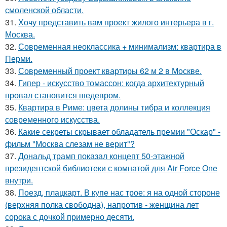
смоленской области.
31.
Хочу представить вам проект жилого интерьера в г.
Москва.
32.
Современная неоклассика + минимализм: квартира в
Перми.
33.
Современный проект квартиры 62 м 2 в Москве.
34.
Гипер - искусство томассон: когда архитектурный
провал становится шедевром.
35.
Квартира в Риме: цвета долины тибра и коллекция
современного искусства.
36.
Какие секреты скрывает обладатель премии "Оскар" -
фильм "Москва слезам не верит"?
37.
Дональд трамп показал концепт 50-этажной
президентской библиотеки с комнатой для Air Force One
внутри.
38.
Поезд, плацкарт. В купе нас трое: я на одной стороне
(верхняя полка свободна), напротив - женщина лет
сорока с дочкой примерно десяти.