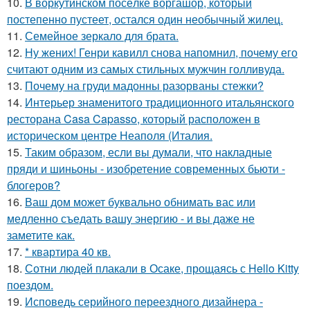
10.
В воркутинском посёлке воргашор, который
постепенно пустеет, остался один необычный жилец.
11.
Семейное зеркало для брата.
12.
Ну жених! Генри кавилл снова напомнил, почему его
считают одним из самых стильных мужчин голливуда.
13.
Почему на груди мадонны разорваны стежки?
14.
Интерьер знаменитого традиционного итальянского
ресторана Casa Capasso, который расположен в
историческом центре Неаполя (Италия.
15.
Таким образом, если вы думали, что накладные
пряди и шиньоны - изобретение современных бьюти -
блогеров?
16.
Ваш дом может буквально обнимать вас или
медленно съедать вашу энергию - и вы даже не
заметите как.
17.
* квартира 40 кв.
18.
Сотни людей плакали в Осаке, прощаясь с Hello Kitty
поездом.
19.
Исповедь серийного переездного дизайнера -