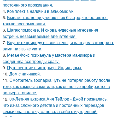
постоянного проживания.
4.
Комплект в наличии в альбоме: vk.
5.
Бывает так: вещи улетают так быстро, что остаются
только воспоминания.
6.
Шагаюпомоскве. И снова чудесные мгновения
встречи, незабываемые впечатления!
7.
Впустите природу в свои стены, и ваш дом заговорит с
вами на языке уюта.
8.
Меган Фокс психанула у мастера маникюра и
соединила все тренды сразу.
9.
Путешествие в интерьер: Индия дома.
10.
Дом с начинкой.
11.
Смотритель зоопарка чуть не потерял работу после
того, как камеры заметили, как он ночью пробирается в
вольер к горилле.
12.
30-Летняя актриса Аня Тейлор - Джой призналась,
что из-за сложного детства и постоянных переездов
семьи она часто чувствовала себя отчужденной.