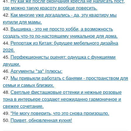
41.
Ну как же после окончания кресла не написать пост,
где можно такую красоту вообще повесить.
42.
Как многие уже догадались - да, эту квартиру мы
купили для мамы.
43.
Вышивка - это не просто хобби, а возможность
создать что-то по-настоящему уникальное для дома.
44.
Репортаж из Китая: будущее мебельного дизайна
2026.
45.
Перфекционисты оценят: однушка с функциями
двушки.
46.
Аргументы "за" (плюсы:
47.
Мы привыкли работать с банями - пространством для
семьи и самых близких.
48.
Светлые фисташковые оттенки и нежные розовые
тона в интерьере создают неожиданно гармоничное и
свежее сочетание.
49.
"Не могу поверить, что это снова произошло.
50.
Привет, обновленная кухня!