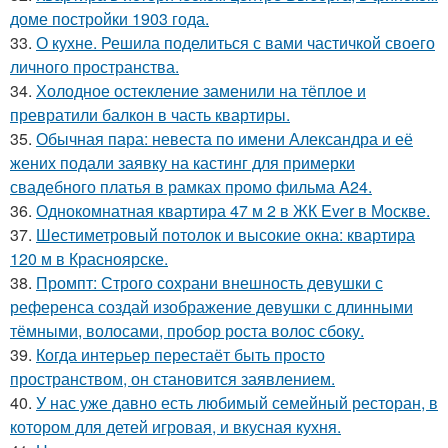
доме постройки 1903 года.
33.
О кухне. Решила поделиться с вами частичкой своего
личного пространства.
34.
Холодное остекление заменили на тёплое и
превратили балкон в часть квартиры.
35.
Обычная пара: невеста по имени Александра и её
жених подали заявку на кастинг для примерки
свадебного платья в рамках промо фильма A24.
36.
Однокомнатная квартира 47 м 2 в ЖК Ever в Москве.
37.
Шестиметровый потолок и высокие окна: квартира
120 м в Красноярске.
38.
Промпт: Строго сохрани внешность девушки с
референса создай изображение девушки с длинными
тёмными, волосами, пробор роста волос сбоку.
39.
Когда интерьер перестаёт быть просто
пространством, он становится заявлением.
40.
У нас уже давно есть любимый семейный ресторан, в
котором для детей игровая, и вкусная кухня.