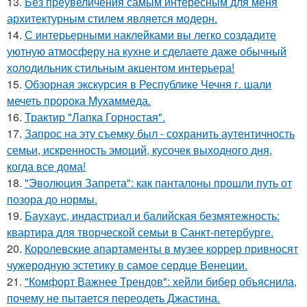
13.
Без преувеличения самым интересным для меня
архитектурным стилем является модерн.
14.
С интерьерными наклейками вы легко создадите
уютную атмосферу на кухне и сделаете даже обычный
холодильник стильным акцентом интерьера!
15.
Обзорная экскурсия в Республике Чечня г. шали
мечеть пророка Мухаммеда.
16.
Трактир "Лапка Горностая".
17.
Запрос на эту съемку был - сохранить аутентичность
семьи, искренность эмоций, кусочек выходного дня,
когда все дома!
18.
"Эволюция Запрета": как панталоны прошли путь от
позора до нормы.
19.
Баухаус, индастриал и балийская безмятежность:
квартира для творческой семьи в Санкт-петербурге.
20.
Королевские апартаменты в музее коррер привносят
чужеродную эстетику в самое сердце Венеции.
21.
"Комфорт Важнее Трендов": хейли бибер объяснила,
почему не пытается переодеть Джастина.