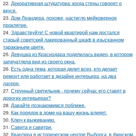
22.
Декоративная штукатурка: когда стены говорят о
вкусе.
23.
Дом Леандера, похоже, настигло мейковерное
проклятие.
24.
Здравствуйте! С новой квартирой нам достался
старый советский лакированный шкаф в изысканном
тараканьем цвете.
25.
Девушка из Краснодара поделилась видео, в котором
запечатлела вид из своего окна.
26.
Есть одна тема, которая делит всех, кто делает
ремонт или работает в дизайне интерьера, на два
лагеря.
27.
Струнный светильник - почему сейчас его ставят в
дорогих интерьерах?
28.
Давайте познакомимся поближе.
29.
Как порядок в доме на вашу жизнь влияет.
30.
Ключ к выживанию.
31.
Савита и савитри.
32.
Квартира в историческом центре Выборга, в финском