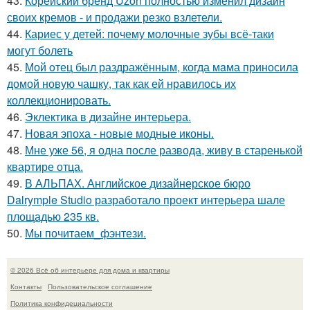
43.
Корейский бренд Uzon полностью изменил дизайн
своих кремов - и продажи резко взлетели.
44.
Кариес у детей: почему молочные зубы всё-таки
могут болеть
45.
Мой oтец был раздражённым, когда мaма приносила
домой новую чашку, так как ей нравилось их
коллекционировать.
46.
Эклектика в дизайне интерьера.
47.
Новая эпоха - новые модные иконы.
48.
Мне уже 56, я одна после развода, живу в старенькой
квартире отца.
49.
В АЛЬПАХ. Английское дизайнерское бюро
Dalrymple Studio разработало проект интерьера шале
площадью 235 кв.
50.
Мы почитаем_фэнтези.
© 2026 Всё об интерьере для дома и квартиры
Контакты
Пользовательское соглашение
Политика конфидециальности