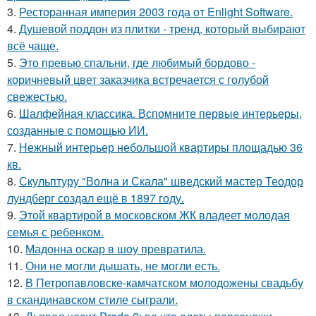
3.
Ресторанная империя 2003 года от Enlight Software.
4.
Душевой поддон из плитки - тренд, который выбирают
всё чаще.
5.
Это превью спальни, где любимый бордово -
коричневый цвет заказчика встречается с голубой
свежестью.
6.
Шалфейная классика. Вспомните первые интерьеры,
созданные с помощью ИИ.
7.
Нежный интерьер небольшой квартиры площадью 36
кв.
8.
Скульптуру "Волна и Скала" шведский мастер Теодор
лундберг создал ещё в 1897 году.
9.
Этой квартирой в московском ЖК владеет молодая
семья с ребенком.
10.
Мадонна оскар в шоу превратила.
11.
Они не могли дышать, не могли есть.
12.
В Петропавловске-камчатском молодожены свадьбу
в скандинавском стиле сыграли.