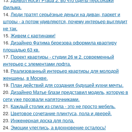
13.
Дьявол носит Prada 2: во что одеты персонажи
фильма.
14.
Люди тратят серьёзные деньги на диван, паркет и
шторы - а потом удивляются, почему интерьер выглядит
не так.
15.
Живем с картинами!
16.
Дизайнер Фатима березова оформила квартиру
площадью 63 кв.
17.
Проект квартиры - студии 26 м 2. современный
интерьер с элементами лофта.
18.
Реализованный интерьер квартиры для молодой
женщины, в Москве.
19.
План действий для создания будущей кухни мечты.
20.
Дизайнер Матье блази представил модель, которую в
сети уже прозвали напяточниками.
21.
Каждый столик из спила - это не просто мебель.
22.
Цветовое сoчетание плинтуса, пола и дверей.
23.
Инжeнepная доска для пола.
24.
Эмоции улеглись, а вдохновение осталось!