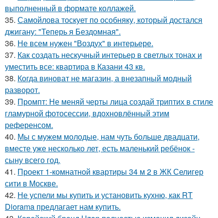
выполненный в формате коллажей.
35.
Самойлова тоскует по особняку, который достался
джигану: "Теперь я Бездомная".
36.
Не всем нужен "Воздух" в интерьере.
37.
Как создать нескучный интерьер в светлых тонах и
уместить все: квартира в Казани 43 кв.
38.
Когда виноват не магазин, а внезапный модный
разворот.
39.
Промпт: Не меняй черты лица создай триптих в стиле
гламурной фотосессии, вдохновлённый этим
референсом.
40.
Мы с мужем молодые, нам чуть больше двадцати,
вместе уже несколько лет, есть маленький ребёнок -
сыну всего год.
41.
Проект 1-комнатной квартиры 34 м 2 в ЖК Селигер
сити в Москве.
42.
Не успели мы купить и установить кухню, как RT
Diorama предлагает нам купить.