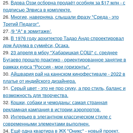
25.
Вдова Оззи осборна продаёт особняк за $17 млн - с
подписью Элвиса в комплекте.
26.
Многие, наверняка, слышали фразу "Среда - это
Третий Педагог".
27.
/9 "А" в эрмитаже/.
28.
В 1976 году архитектор Тадао Андо спроектировал
дом Адзума в сумиёси, Осака.
29.
23 апреля в мбоу "Хабарицкая СОШ" с. среднее
Бугаево прошло практико - ориентированное занятие в
рамках курса "Россия - мои горизонты".
30.
Айшвария рай на каннском кинофестивале - 2022 в
платье от индийского дизайнера.
31.
Серый цвет - это не про скуку, а про стиль, баланс и
возможность для творчества.
32.
Кошки, собаки и чемоданы: самая странная
рекламная кампания в истории аэропортов.
33.
Интерьер в элегантном классическом стиле с
современными элементами выполнен.
34.
Ещё одна квартира в ЖК "Оникс" - новый проект,