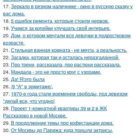
17.
Зеркало в резном наличнике - окно в русскую сказку у
вас дома.
18.
5 ошибок ремонта, которые стоили нервов.
19.
Учимся за копейки улучшать свой интерьер.
20.
Дом, о котором мечтали все девочки в подростковом
возрасте.
21.
Стильная ванная комната - не мечта, а реальность.
22.
Загадка, которая так и осталась неразгаданной.
23.
Про трени, рассказала, про растюхи рассказала.
24.
Мандала - это не просто круг с узорами.
25.
Да! Я!это была
26.
/9 "А" в эрмитаже/.
27.
1970-е года стали временем свободы, под девизом
"делай все, что угодно!
28.
Проект 1-комнатной квартиры 39 м 2 в ЖК
Рассказово в новой Москве.
29.
В продолжение темы про кофестанции дома.
30.
От Москвы до Парижа: куда пришли актрисы,