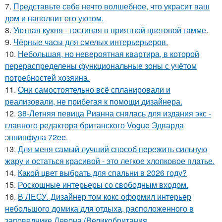
7.
Представьте себе нечто волшебное, что украсит ваш
дом и наполнит его уютом.
8.
Уютная кухня - гостиная в приятной цветовой гамме.
9.
Чёрные часы для смелых интерьерьеров.
10.
Небольшая, но невероятная квартира, в которой
перераспределены функциональные зоны с учётом
потребностей хозяина.
11.
Они самостоятельно всё спланировали и
реализовали, не прибегая к помощи дизайнера.
12.
38-Летняя певица Рианна снялась для издания экс -
главного редактора британского Vogue Эдварда
эннинфула 72ee.
13.
Для меня самый лучший способ пережить сильную
жару и остаться красивой - это легкое хлопковое платье.
14.
Какой цвет выбрать для спальни в 2026 году?
15.
Роскошные интерьеры со свободным входом.
16.
В ЛЕСУ. Дизайнер том кокс оформил интерьер
небольшого домика для отдыха, расположенного в
заповеднике Девона (Великобритания.