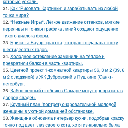
которые уехали.
31.
Как "Рисовать Картинки" и зарабатывать из любой
точки мира?
32.
"Нежные Игры". Лёгкое движение оттенков, мягкие
переливы и тонкая графика линий создают ощущение
тихого диалога форм.
33.
Бригитта Бауэр: красота, которая создавала эпоху
шестидесятых годов.
34.
Холодное остекление заменили на тёплое и
превратили балкон в часть квартиры.
35.
Цветной проект 1-комнатной квартиры 36, 3 м 2 (39, 8
м 2 с лоджией) в ЖК Дубровский в Пушкине (Санкт-
петербург.
36.
Заброшенный особняк в Самаре могут превратить в
дворец свадеб.
37.
Крупный план (портрет) очаровательной молодой
женщины в уютной домашней обстановке.
38.
Женщина обновила интерьер кухни, подобрав краску
точно под цвет глаз своего кота, хотя изначально была