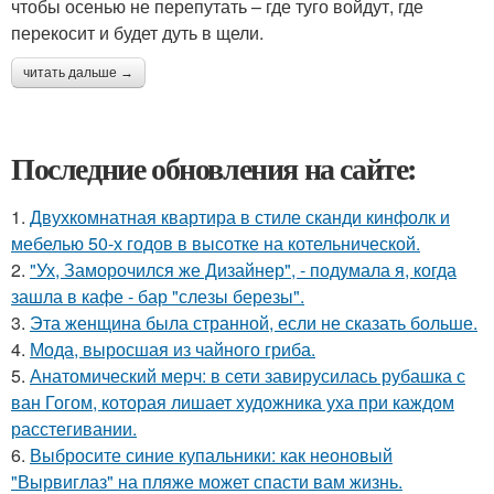
чтобы осенью не перепутать – где туго войдут, где
перекосит и будет дуть в щели.
читать дальше →
Последние обновления на сайте:
1.
Двухкомнатная квартира в стиле сканди кинфолк и
мебелью 50-х годов в высотке на котельнической.
2.
"Ух, Заморочился же Дизайнер", - подумала я, когда
зашла в кафе - бар "слезы березы".
3.
Эта женщина была странной, если не сказать больше.
4.
Мода, выросшая из чайного гриба.
5.
Анатомический мерч: в сети завирусилась рубашка с
ван Гогом, которая лишает художника уха при каждом
расстегивании.
6.
Выбросите синие купальники: как неоновый
"Вырвиглаз" на пляже может спасти вам жизнь.