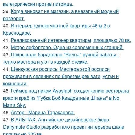
категорически против питомца.
39.
Когда виноват не магазин, а внезапный модный
разворот.
40.
Интерьер однокомнатной квартиры 46 м 2 в
Краснодаре.
41.
Реализованный интерьер квартиры, площадью 78 кв.
42.
Метро лефортово. Одна из современных станций.
43.
Покрывало барджелло "Волна" ручной работы -
тепло мастера и уют в каждой стежке.
44.
Шенкурская роспись. Мастера этой росписи
проживали в селениях по берегам рек ваги, устьи и
кокшеньги.
45.
Геймер под ником Avaslash создал копию ресторана
красти краб из "Губка Боб Квадратные Штаны" в No
Man's Sky.
46.
Автор - Марина Тараканова.
47.
В АЛЬПАХ. Английское дизайнерское бюро
Dalrymple Studio разработало проект интерьера шале
площадью 235 кв.