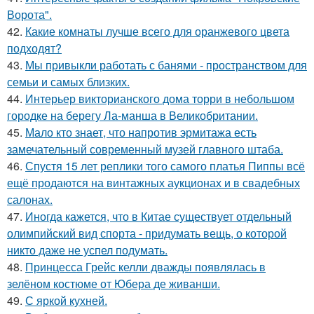
Ворота".
42.
Какие комнаты лучше всего для оранжевого цвета
подходят?
43.
Мы привыкли работать с банями - пространством для
семьи и самых близких.
44.
Интерьер викторианского дома торри в небольшом
городке на берегу Ла-манша в Великобритании.
45.
Мало кто знает, что напротив эрмитажа есть
замечательный современный музей главного штаба.
46.
Спустя 15 лет реплики того самого платья Пиппы всё
ещё продаются на винтажных аукционах и в свадебных
салонах.
47.
Иногда кажется, что в Китае существует отдельный
олимпийский вид спорта - придумать вещь, о которой
никто даже не успел подумать.
48.
Принцесса Грейс келли дважды появлялась в
зелёном костюме от Юбера де живанши.
49.
С яркой кухней.