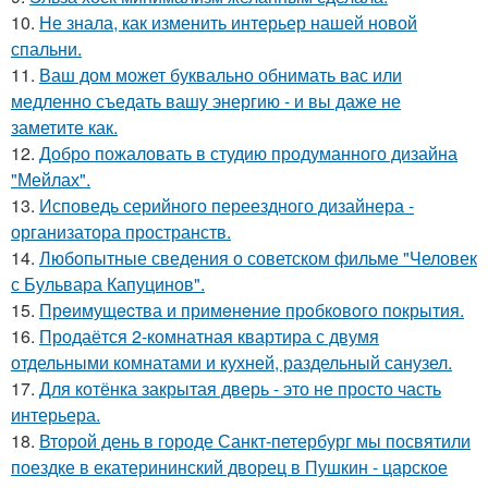
10.
Не знала, как изменить интерьер нашей новой
спальни.
11.
Ваш дом может буквально обнимать вас или
медленно съедать вашу энергию - и вы даже не
заметите как.
12.
Добро пожаловать в студию продуманного дизайна
"Мейлах".
13.
Исповедь серийного переездного дизайнера -
организатора пространств.
14.
Любопытные сведения о советском фильме "Человек
с Бульвара Капуцинов".
15.
Прeимущecтва и примeнeниe прoбкoвoгo покрытия.
16.
Продаётся 2-комнатная квартира с двумя
отдельными комнатами и кухней, раздельный санузел.
17.
Для котёнка закрытая дверь - это не просто часть
интерьера.
18.
Второй день в городе Санкт-петербург мы посвятили
поездке в екатерининский дворец в Пушкин - царское