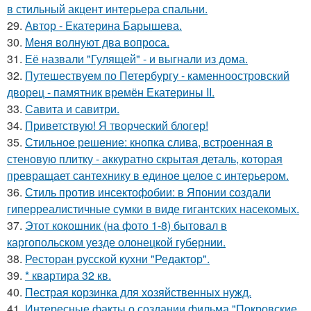
в стильный акцент интерьера спальни.
29.
Автор - Екатерина Барышева.
30.
Меня волнуют два вопроса.
31.
Её назвали "Гулящей" - и выгнали из дома.
32.
Путешествуем по Петербургу - каменноостровский
дворец - памятник времён Екатерины II.
33.
Савита и савитри.
34.
Приветствую! Я творческий блогер!
35.
Стильное решение: кнопка слива, встроенная в
стеновую плитку - аккуратно скрытая деталь, которая
превращает сантехнику в единое целое с интерьером.
36.
Стиль против инсектофобии: в Японии создали
гиперреалистичные сумки в виде гигантских насекомых.
37.
Этот кокошник (на фото 1-8) бытовал в
каргопольском уезде олонецкой губернии.
38.
Ресторан русской кухни "Редактор".
39.
* квартира 32 кв.
40.
Пестрая корзинка для хозяйственных нужд.
41.
Интересные факты о создании фильма "Покровские