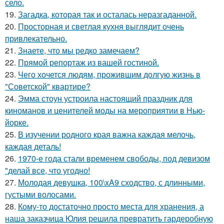
село.
19.
Загадка, которая так и осталась неразгаданной.
20.
Просторная и светлая кухня выглядит очень
привлекательно.
21.
Знаете, что мы редко замечаем?
22.
Прямой репортаж из вашей гостиной.
23.
Чего хочется людям, прожившим долгую жизнь в
"Советской" квартире?
24.
Эмма стоун устроила настоящий праздник для
киноманов и ценителей моды на мероприятии в Нью-
йорке.
25.
В изучении родного края важна каждая мелочь,
каждая деталь!
26.
1970-е года стали временем свободы, под девизом
"делай все, что угодно!
27.
Молодая девушка, 100\xA9 сходство, с длинными,
густыми волосами.
28.
Кому-то достаточно просто места для хранения, а
наша заказчица Юлия решила превратить гардеробную