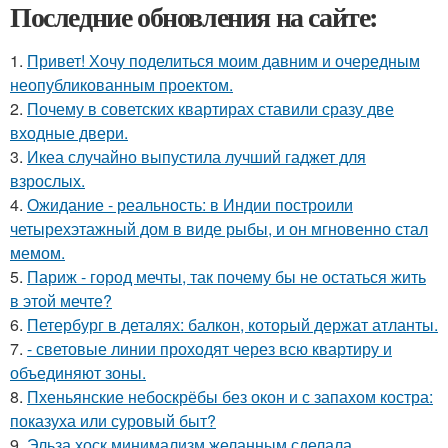
Последние обновления на сайте:
1.
Привет! Хочу поделиться моим давним и очередным
неопубликованным проектом.
2.
Почему в советских квартирах ставили сразу две
входные двери.
3.
Икеа случайно выпустила лучший гаджет для
взрослых.
4.
Ожидание - реальность: в Индии построили
четырехэтажный дом в виде рыбы, и он мгновенно стал
мемом.
5.
Париж - город мечты, так почему бы не остаться жить
в этой мечте?
6.
Петербург в деталях: балкон, который держат атланты.
7.
- световые линии проходят через всю квартиру и
объединяют зоны.
8.
Пхеньянские небоскрёбы без окон и с запахом костра:
показуха или суровый быт?
9.
Эльза хоск минимализм желанным сделала.