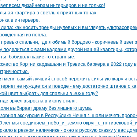
вет всем дизайнерам интерьеров и не только!
льная квартира в светлых приятных тонах.
онка в интерьере.
 липа: как носить тренды нулевых и выглядеть ультрасовре
рожденная из пепла.
 превью спальни, где любимый бордово - коричневый цвет з
у поделиться с вами кадрами другой нашей квартиры, кото
тья бэбидолл какие-то странные.
ржество Кортни кардашьян и Трэвиса баркера в 2022 году
нтричностью.
я меня самый лучший способ пережить сильную жару и остат
тернет не нуждается в поводе - ему достаточно штанов с ка
кой цвет выбрать для спальни в 2026 году?
нде эрчел выросла в икону стиля.
оли выбирает драму без лишнего шума.
зорная экскурсия в Республике Чечня г. шали мечеть прор
0 лет мы соединяем_небо_и_землю округ_с_пятивековой_
ркало в резном наличнике - окно в русскую сказку у вас дом