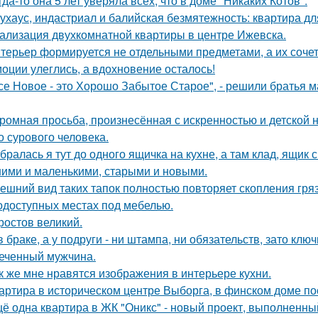
гда-то она 5 лет уверяла всех, что в доме "Никаких Котов".
ухаус, индастриал и балийская безмятежность: квартира дл
ализация двухкомнатной квартиры в центре Ижевска.
терьер формируется не отдельными предметами, а их соче
оции улеглись, а вдохновение осталось!
се Новое - это Хорошо Забытое Старое", - решили братья 
ромная просьба, произнесённая с искренностью и детской 
о сурового человека.
бралась я тут до одного ящичка на кухне, а там клад, ящик
ими и маленькими, старыми и новыми.
ешний вид таких тапок полностью повторяет скопления гря
одоступных местах под мебелью.
 ростов великий.
в браке, а у подруги - ни штампа, ни обязательств, зато кл
еченный мужчина.
к же мне нравятся изображения в интерьере кухни.
артира в историческом центре Выборга, в финском доме пос
ё одна квартира в ЖК "Оникс" - новый проект, выполненны