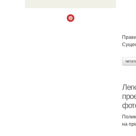
Прави
Сущес
читат
Лег
про
фот
Полик
на пр