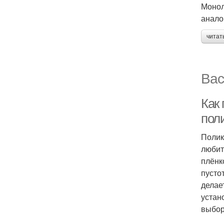
Монол
анало
читат
Вас
Как
пол
Полик
любит
плёнк
пусто
делае
устан
выбор