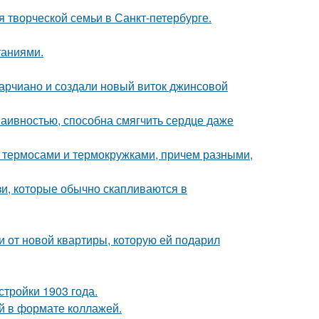
я творческой семьи в Санкт-петербурге.
таниями.
марчиано и создали новый виток джинсовой
наивностью, способна смягчить сердце даже
 с термосами и термокружками, причем разными,
зи, которые обычно скапливаются в
ючи от новой квартиры, которую ей подарил
тройки 1903 года.
й в формате коллажей.