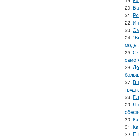
19.
Ко
20.
Ба
21.
Ре
22.
Ин
23.
Эм
24.
"В
моды.
25.
Ск
самог
26.
До
больш
27.
Вн
трудн
28.
Г.
29.
Я 
обесп
30.
Ка
31.
Кв
32.
Ещ