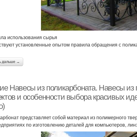
ла использования сырья
твуют установленные опытом правила обращения с полик
ь дальше →
кие Навесы из поликарбоната. Навесы из
ектов и особенности выбора красивых ид
о)
арбонат представляет собой материал из полимерного тверд
едприятиях по изготовлению деталей для компьютеров, линз