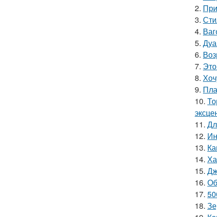
2.
При
3.
Сти
4.
Ваг
5.
Дуа
6.
Воз
7.
Это
8.
Хоч
9.
Пла
10.
То
эксце
11.
Дл
12.
Ин
13.
Ка
14.
Ха
15.
Дж
16.
Об
17.
50
18.
Зе