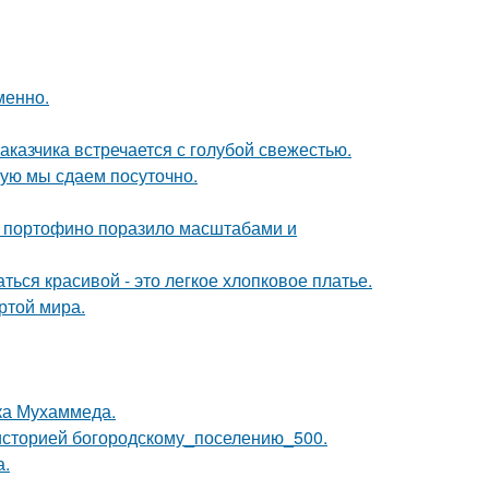
менно.
аказчика встречается с голубой свежестью.
рую мы сдаем посуточно.
 в портофино поразило масштабами и
ься красивой - это легкое хлопковое платье.
ртой мира.
ока Мухаммеда.
историей богородскому_поселению_500.
а.