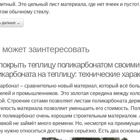
итный. Это цельный лист материала, где нет ячеек и пустот
гом обычному стеклу.
ь дальше →
 может заинтересовать
 покрыть теплицу поликарбонатом своими
икарбоната на теплицу: технические хара
арбонат – сравнительно новый материал, который всё бол
елей и промышленников. Это золотая середина между хол
ой. Строение сотами позволяет листам поликарбоната держат
телость материала позволяет уменьшить его стоимость. По
т поликарбонат очень хорошим строительным материалом. А
овкой не займёт много времени. Но, несмотря на преимущес
у нужно относиться достаточно серьёзно. Есть два основны