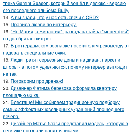
трека Gemini Season, который вошёл в делюкс - версию
его последнего альбома Bully.
14.
А вы знали, что у нас есть свечи с CBD?
15.
Правила любви по интеpьеpу.
16.
"Не Магия, а Биология": разгадана тайна "монет фей"
со дна британских рек.
17.
В роттердамском зоопарке посетителям рекомендуют
надевать специальные очки.
18.
Люди тратят серьёзные деньги на диван, паркет и
шторы - а потом удивляются, почему интерьер выглядит
не так.
19.
Поговорим про дренаж!
20.
Дизайнер Фатима березова оформила квартиру
площадью 63 кв.
21.
Блестяще! Мы собираем традиционную подборку
самых эффектных ювелирных украшений прошедшего
вечера.
22.
Дизайнер Матье блази представил модель, которую в
сети уже прозвали напяточниками.