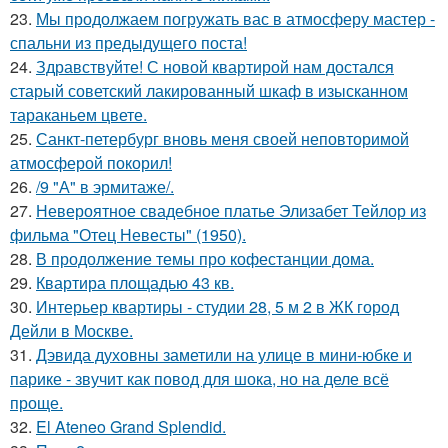
23.
Мы продолжаем погружать вас в атмосферу мастер -
спальни из предыдущего поста!
24.
Здравствуйте! С новой квартирой нам достался
старый советский лакированный шкаф в изысканном
тараканьем цвете.
25.
Санкт-петербург вновь меня своей неповторимой
атмосферой покорил!
26.
/9 "А" в эрмитаже/.
27.
Невероятное свадебное платье Элизабет Тейлор из
фильма "Отец Невесты" (1950).
28.
В продолжение темы про кофестанции дома.
29.
Квартира площадью 43 кв.
30.
Интерьер квартиры - студии 28, 5 м 2 в ЖК город
Дейли в Москве.
31.
Дэвида духовны заметили на улице в мини-юбке и
парике - звучит как повод для шока, но на деле всё
проще.
32.
El Ateneo Grand Splendid.