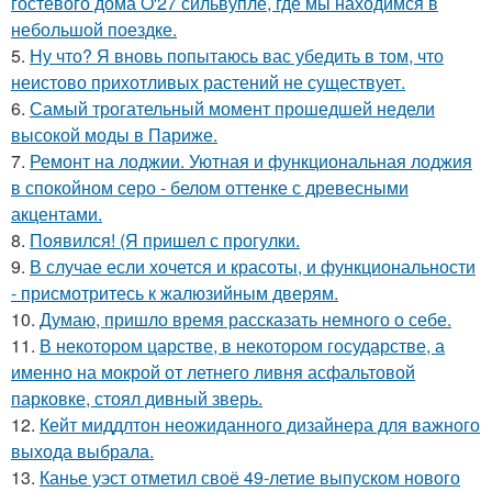
гостевого дома O'27 сильвупле, где мы находимся в
небольшой поездке.
5.
Ну что? Я вновь попытаюсь вас убедить в том, что
неистово прихотливых растений не существует.
6.
Самый трогательный момент прошедшей недели
высокой моды в Париже.
7.
Ремонт на лоджии. Уютная и функциональная лоджия
в спокойном серо - белом оттенке с древесными
акцентами.
8.
Появился! (Я пришел с прогулки.
9.
В случае если хочется и красоты, и функциональности
- присмотритесь к жалюзийным дверям.
10.
Думаю, пришло время рассказать немного о себе.
11.
В некотором царстве, в некотором государстве, а
именно на мокрой от летнего ливня асфальтовой
парковке, стоял дивный зверь.
12.
Кейт миддлтон неожиданного дизайнера для важного
выхода выбрала.
13.
Канье уэст отметил своё 49-летие выпуском нового