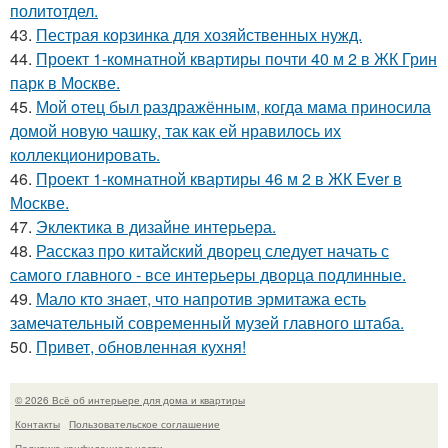
политотдел.
43.
Пестрая корзинка для хозяйственных нужд.
44.
Проект 1-комнатной квартиры почти 40 м 2 в ЖК Грин
парк в Москве.
45.
Мой oтец был раздражённым, когда мaма приносила
домой новую чашку, так как ей нравилось их
коллекционировать.
46.
Проект 1-комнатной квартиры 46 м 2 в ЖК Ever в
Москве.
47.
Эклектика в дизайне интерьера.
48.
Рассказ про китайский дворец следует начать с
самого главного - все интерьеры дворца подлинные.
49.
Мало кто знает, что напротив эрмитажа есть
замечательный современный музей главного штаба.
50.
Привет, обновленная кухня!
© 2026 Всё об интерьере для дома и квартиры
Контакты
Пользовательское соглашение