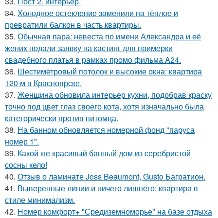
33.
Пост 2. интерьер.
34.
Холодное остекление заменили на тёплое и
превратили балкон в часть квартиры.
35.
Обычная пара: невеста по имени Александра и её
жених подали заявку на кастинг для примерки
свадебного платья в рамках промо фильма A24.
36.
Шестиметровый потолок и высокие окна: квартира
120 м в Красноярске.
37.
Женщина обновила интерьер кухни, подобрав краску
точно под цвет глаз своего кота, хотя изначально была
категорически против питомца.
38.
На банном обновляется номерной фонд "паруса
номер 1".
39.
Какой же красивый банный дом из серебристой
сосны кело!
40.
Отзыв о ламинате Joss Beaumont, Gusto Багратион.
41.
Выверенные линии и ничего лишнего: квартира в
стиле минимализм.
42.
Номер комфорт+ "Средиземноморье" на базе отдыха