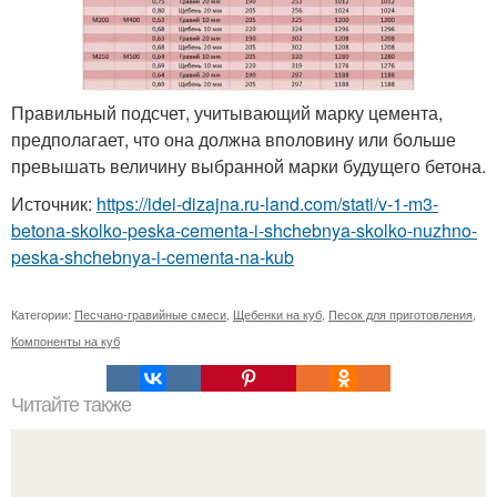
Правильный подсчет, учитывающий марку цемента,
предполагает, что она должна вполовину или больше
превышать величину выбранной марки будущего бетона.
Источник:
https://idei-dizajna.ru-land.com/stati/v-1-m3-
betona-skolko-peska-cementa-i-shchebnya-skolko-nuzhno-
peska-shchebnya-i-cementa-na-kub
Категории:
Песчано-гравийные смеси
,
Щебенки на куб
,
Песок для приготовления
,
Компоненты на куб
Читайте также