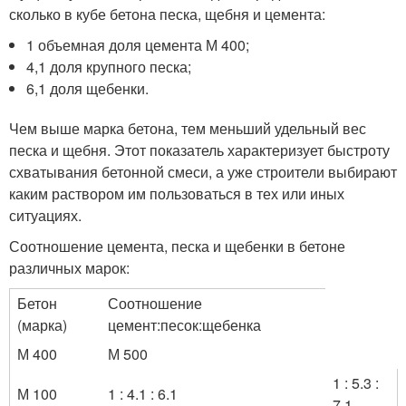
сколько в кубе бетона песка, щебня и цемента:
1 объемная доля цемента М 400;
4,1 доля крупного песка;
6,1 доля щебенки.
Чем выше марка бетона, тем меньший удельный вес
песка и щебня. Этот показатель характеризует быстроту
схватывания бетонной смеси, а уже строители выбирают
каким раствором им пользоваться в тех или иных
ситуациях.
Соотношение цемента, песка и щебенки в бетоне
различных марок:
Бетон
Соотношение
(марка)
цемент:песок:щебенка
М 400
М 500
1 : 5.3 :
М 100
1 : 4.1 : 6.1
7.1