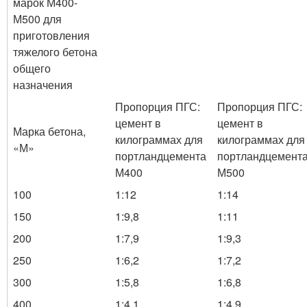
марок М400-
М500 для
приготовления
тяжелого бетона
общего
назначения
Пропорция ПГС:
Пропорция ПГС:
цемент в
цемент в
Марка бетона,
килограммах для
килограммах для
«М»
портландцемента
портландцемент
М400
М500
100
1:12
1:14
150
1:9,8
1:11
200
1:7,9
1:9,3
250
1:6,2
1:7,2
300
1:5,8
1:6,8
400
1:4,1
1:4,9