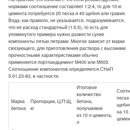
нормами соотношение составляет 1:2:4, то для 10 кг
цемента потребуется 20 песка и 40 щебня или гравия.
Вода, как правило, не указывается, подразумевается,
что ее расход стандартный (1:0,5), то есть для
упомянутого примера нужно развести сухие
компоненты пятью литрами. Многое зависит от марки
связующего, для приготовления раствора с высокими
прочностными характеристиками обычно
применяется портландцемент М400 или М500.
Соотношение компонентов определяется СНиП
5.01.23-83, в частности:
Итоговое
Соот
количество
песка
Марка
Пропорции, Ц:П:Щ,
бетона,
щебн
бетона
кг
получаемое
на 10 
из 10 л цемента,
цемен
л