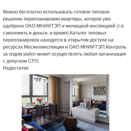
Можно бесплатно использовать готовое типовое
Квартира с фото
Мебель в квартире
решение перепланировки квартиры, которое уже
одобрено ОАО МНИИТЭП и жилищной инспекцией (т.е.
сэкономить и деньги, и время).Каталог типовых
перепланировок находится в открытом доступе на
ресурсах Мосжилинспекции и ОАО МНИИТЭП.Контроль
Квартиры в спб
Квартира для молодой
за ходом работ может осуществлять любая организация
с допуском СРО.
Недостатки:
Квартиры для семьи
Квартиры для молодой
Квартиры для
Квартиры с
молодого человека
новорожденным