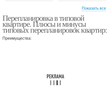
Показать все
Мебель в
Мебели в
Перепланировка в типовой
однокомнатную
однокомнатной
квартире. Плюсы и минусы
квартиру
квартире
типовых перепланировок квартир:
Преимущества:
Однокомнатная
Квартиры с диваном
квартира
Диван для
однокомнатной
Квартира с нишей
квартиры
Шкаф в однокомнатную
Квартиры с нишей
квартиру