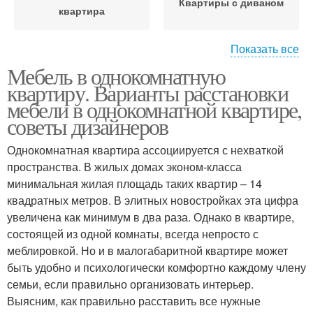
Квартиры с диваном
квартира
Показать все
Диван для
Мебель в однокомнатную
однокомнатной
Квартира с нишей
квартиру. Варианты расстановки
квартиры
мебели в однокомнатной квартире,
советы дизайнеров
Однокомнатная квартира ассоциируется с нехваткой
Квартиры с нишей
Комнатная квартира
пространства. В жилых домах эконом-класса
минимальная жилая площадь таких квартир – 14
квадратных метров. В элитных новостройках эта цифра
увеличена как минимум в два раза. Однако в квартире,
Квартира с фото
Мебель в квартире
состоящей из одной комнаты, всегда непросто с
меблировкой. Но и в малогабаритной квартире может
быть удобно и психологически комфортно каждому члену
семьи, если правильно организовать интерьер.
Выясним, как правильно расставить все нужные