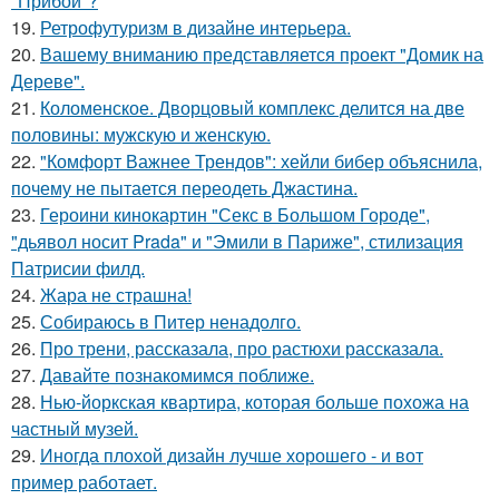
"Прибой"?
19.
Ретрофутуризм в дизайне интерьера.
20.
Вашему вниманию представляется проект "Домик на
Дереве".
21.
Коломенское. Дворцовый комплекс делится на две
половины: мужскую и женскую.
22.
"Комфорт Важнее Трендов": хейли бибер объяснила,
почему не пытается переодеть Джастина.
23.
Героини кинокартин "Секс в Большом Городе",
"дьявол носит Prada" и "Эмили в Париже", стилизация
Патрисии филд.
24.
Жара не страшна!
25.
Собираюсь в Питер ненадолго.
26.
Про трени, рассказала, про растюхи рассказала.
27.
Давайте познакомимся поближе.
28.
Нью-йоркская квартира, которая больше похожа на
частный музей.
29.
Иногда плохой дизайн лучше хорошего - и вот
пример работает.