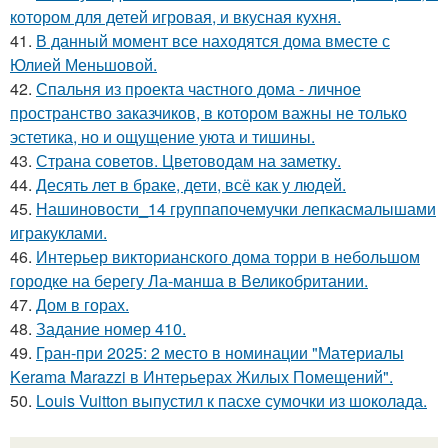
котором для детей игровая, и вкусная кухня.
41.
В данный момент все находятся дома вместе с
Юлией Меньшовой.
42.
Спальня из проекта частного дома - личное
пространство заказчиков, в котором важны не только
эстетика, но и ощущение уюта и тишины.
43.
Страна советов. Цветоводам на заметку.
44.
Десять лет в браке, дети, всё как у людей.
45.
Нашиновости_14 группапочемучки лепкасмалышами
игракуклами.
46.
Интерьер викторианского дома торри в небольшом
городке на берегу Ла-манша в Великобритании.
47.
Дом в горах.
48.
Задание номер 410.
49.
Гран-при 2025: 2 место в номинации "Материалы
Kerama Marazzi в Интерьерах Жилых Помещений".
50.
Louis Vuitton выпустил к пасхе сумочки из шоколада.