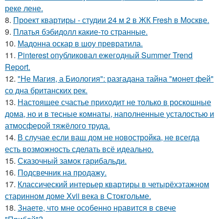
реке лене.
8.
Проект квартиры - студии 24 м 2 в ЖК Fresh в Москве.
9.
Платья бэбидолл какие-то странные.
10.
Мадонна оскар в шоу превратила.
11.
Pinterest опубликовал ежегодный Summer Trend
Report.
12.
"Не Магия, а Биология": разгадана тайна "монет фей"
со дна британских рек.
13.
Настоящее счастье приходит не только в роскошные
дома, но и в тесные комнаты, наполненные усталостью и
атмосферой тяжёлого труда.
14.
В случае если ваш дом не новостройка, не всегда
есть возможность сделать всё идеально.
15.
Сказочный замок гарибальди.
16.
Подсвечник на продажу.
17.
Классический интерьер квартиры в четырёхэтажном
старинном доме Xvii века в Стокгольме.
18.
Знаете, что мне особенно нравится в свече