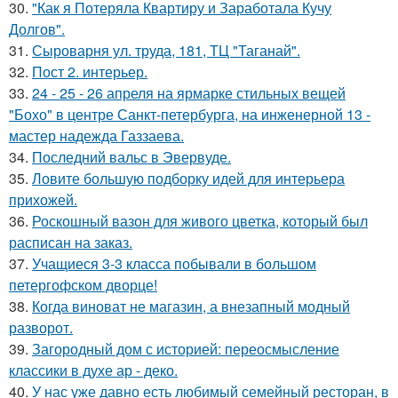
30.
"Как я Потеряла Квартиру и Заработала Кучу
Долгов".
31.
Сыроварня ул. труда, 181, ТЦ "Таганай".
32.
Пост 2. интерьер.
33.
24 - 25 - 26 апреля на ярмарке стильных вещей
"Бохо" в центре Санкт-петербурга, на инженерной 13 -
мастер надежда Газзаева.
34.
Последний вальс в Эвервуде.
35.
Ловите большую подборку идей для интерьера
прихожей.
36.
Роскошный вазон для живого цветка, который был
расписан на заказ.
37.
Учащиеся 3-3 класса побывали в большом
петергофском дворце!
38.
Когда виноват не магазин, а внезапный модный
разворот.
39.
Загородный дом с историей: переосмысление
классики в духе ар - деко.
40.
У нас уже давно есть любимый семейный ресторан, в