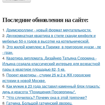
Последние обновления на сайте:
1.
Дримскроллинг - новый формат мечтательности.
2.
Двухкомнатная квартира в стиле сканди кинфолк и
мебелью 50-х годов в высотке на котельнической.
3.
Это жилой комплекс в Париже, в пригороде нуази - ле
- гран.
4.
Квартира дипломата. Дизайнер Татьяна Сорокина -
Ильина создала классический интерьер для возрастной
пары в квартире площадью 82, 5 кв.
5.
Проект квартиры - студии 25 м 2 в ЖК городские
истории в новой Москве.
6.
Как мужик в 23 года заставил каменный блок плакать:
дичь и красота "Похищения Прозерпины".
7.
"Что случилось? Почему она в этой тряпочке?
8.
Гатчина. Большой гатчинский дворец.