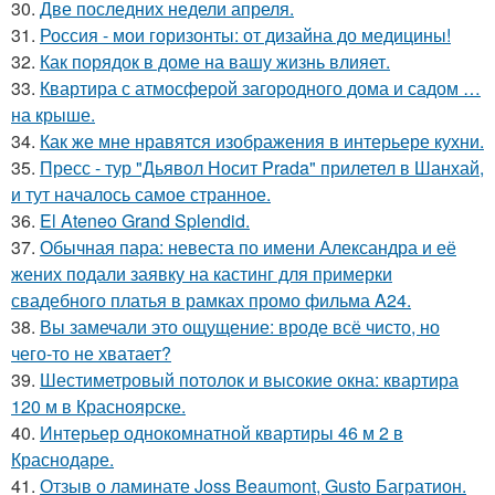
30.
Две последних недели апреля.
31.
Россия - мои горизонты: от дизайна до медицины!
32.
Как порядок в доме на вашу жизнь влияет.
33.
Квартира с атмосферой загородного дома и садом …
на крыше.
34.
Как же мне нравятся изображения в интерьере кухни.
35.
Пресс - тур "Дьявол Носит Prada" прилетел в Шанхай,
и тут началось самое странное.
36.
El Ateneo Grand Splendid.
37.
Обычная пара: невеста по имени Александра и её
жених подали заявку на кастинг для примерки
свадебного платья в рамках промо фильма A24.
38.
Вы замечали это ощущение: вроде всё чисто, но
чего-то не хватает?
39.
Шестиметровый потолок и высокие окна: квартира
120 м в Красноярске.
40.
Интерьер однокомнатной квартиры 46 м 2 в
Краснодаре.
41.
Отзыв о ламинате Joss Beaumont, Gusto Багратион.