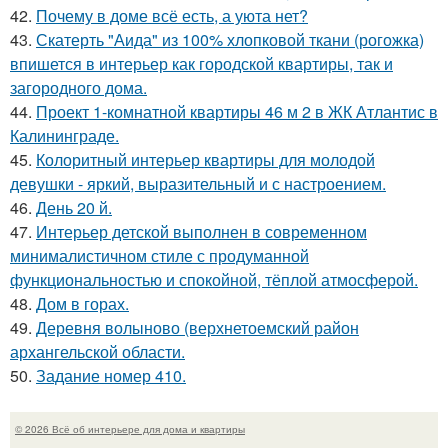
42.
Почему в доме всё есть, а уюта нет?
43.
Скатерть "Аида" из 100% хлопковой ткани (рогожка)
впишется в интерьер как городской квартиры, так и
загородного дома.
44.
Проект 1-комнатной квартиры 46 м 2 в ЖК Атлантис в
Калининграде.
45.
Колоритный интерьер квартиры для молодой
девушки - яркий, выразительный и с настроением.
46.
День 20 й.
47.
Интерьер детской выполнен в современном
минималистичном стиле с продуманной
функциональностью и спокойной, тёплой атмосферой.
48.
Дом в горах.
49.
Деревня волыново (верхнетоемский район
архангельской области.
50.
Задание номер 410.
© 2026 Всё об интерьере для дома и квартиры