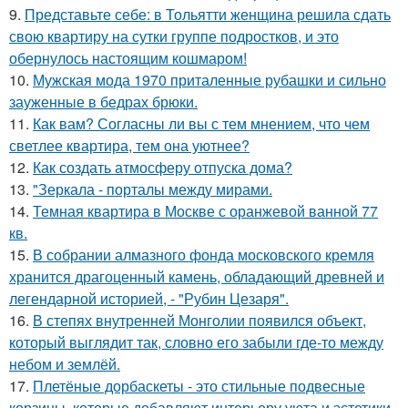
9.
Представьте себе: в Тольятти женщина решила сдать
свою квартиру на сутки группе подростков, и это
обернулось настоящим кошмаром!
10.
Мужская мода 1970 приталенные рубашки и сильно
зауженные в бедрах брюки.
11.
Как вам? Согласны ли вы с тем мнением, что чем
светлее квартира, тем она уютнее?
12.
Как создать атмосферу отпуска дома?
13.
"Зеркала - порталы между мирами.
14.
Темная квартира в Москве с оранжевой ванной 77
кв.
15.
В собрании алмазного фонда московского кремля
хранится драгоценный камень, обладающий древней и
легендарной историей, - "Рубин Цезаря".
16.
В степях внутренней Монголии появился объект,
который выглядит так, словно его забыли где-то между
небом и землёй.
17.
Плетёные дорбаскеты - это стильные подвесные
корзины, которые добавляют интерьеру уюта и эстетики.