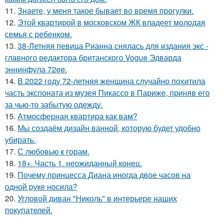
11.
Знаете, у меня такое бывает во время прогулки.
12.
Этой квартирой в московском ЖК владеет молодая
семья с ребенком.
13.
38-Летняя певица Рианна снялась для издания экс -
главного редактора британского Vogue Эдварда
эннинфула 72ee.
14.
В 2022 году 72-летняя женщина случайно похитила
часть экспоната из музея Пикассо в Париже, приняв его
за чью-то забытую одежду.
15.
Атмосферная квартира как вам?
16.
Мы создаём дизайн ванной, которую будет удобно
убирать.
17.
С любовью к горам.
18.
18+. Часть 1. неожиданный конец.
19.
Почему принцесса Диана иногда двое часов на
одной руке носила?
20.
Угловой диван "Николь" в интерьере наших
покупателей.