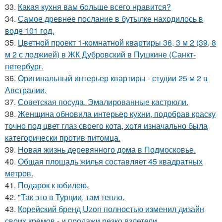
33.
Какая кухня вам больше всего нравится?
34.
Самое древнее послание в бутылке находилось в
воде 101 год.
35.
Цветной проект 1-комнатной квартиры 36, 3 м 2 (39, 8
м 2 с лоджией) в ЖК Дубровский в Пушкине (Санкт-
петербург.
36.
Оригинальный интерьер квартиры - студии 25 м 2 в
Австралии.
37.
Советская посуда. Эмалированные кастрюли.
38.
Женщина обновила интерьер кухни, подобрав краску
точно под цвет глаз своего кота, хотя изначально была
категорически против питомца.
39.
Новая жизнь деревянного дома в Подмосковье.
40.
Общая площадь жилья составляет 45 квадратных
метров.
41.
Подарок к юбилею.
42.
"Так это в Турции, там тепло.
43.
Корейский бренд Uzon полностью изменил дизайн
своих кремов - и продажи резко взлетели.