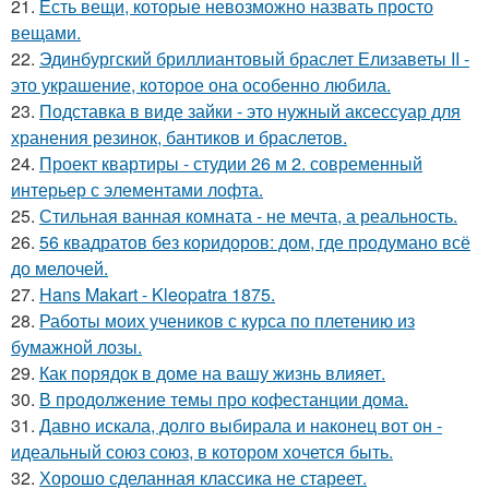
21.
Есть вещи, которые невозможно назвать просто
вещами.
22.
Эдинбургский бриллиантовый браслет Елизаветы II -
это украшение, которое она особенно любила.
23.
Подставка в виде зайки - это нужный аксессуар для
хранения резинок, бантиков и браслетов.
24.
Проект квартиры - студии 26 м 2. современный
интерьер с элементами лофта.
25.
Стильная ванная комната - не мечта, а реальность.
26.
56 квадратов без коридоров: дом, где продумано всё
до мелочей.
27.
Hans Makart - Kleopatra 1875.
28.
Работы моих учеников с курса по плетению из
бумажной лозы.
29.
Как порядок в доме на вашу жизнь влияет.
30.
В продолжение темы про кофестанции дома.
31.
Давно искала, долго выбирала и наконец вот он -
идеальный союз союз, в котором хочется быть.
32.
Хорошо сделанная классика не стареет.