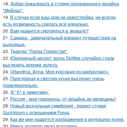
18.
Добро пожаловать в студию продуманного дизайна
"Мейлах".
19.
В случае если ваш дом не новостройка, не всегда
есть возможность сделать всё идеально.
20.
Вам нравится смотреться в зеркало?
21.
Самара - замечательный вариант путешествия на
выходные.
22.
Трактир "Лапка Горностая".
23.
Ювелирный десерт: когда Skittles случайно стали
выглядеть дороже золота.
24.
Orlandina_Anna. Моя курсовая по карбаускису.
25.
Просторная и светлая кухня выглядит очень
привлекательно.
26.
/9 "А" в эрмитаже/.
27.
Россия - мои горизонты: от дизайна до медицины!
28.
Новый визуальная симфония - проект студии
Suninroom с освещением Freya.
29.
Как же мне нравятся изображения в интерьере кухни.
30.
Мечта, которую легко исполнить.