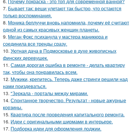
6.
Почему покраска - это топ для современной ванной?
7.
Бывает так: вещи улетают так быстро, что остаются
только воспоминания.
8.
Моника беллуччи вновь напомнила, почему её считают
одной из самых красивых женщин планеты.
9.
Меган Фокс психанула у мастера маникюра и
соединила все тренды сразу.
10.
Уютная дача в Подмосковье в духе живописных
финских деревушек.
11.
Самая дорогая ошибка в ремонте - делать квартиру
так, чтобы она понравилась всем.
12.
Мужики, крепитесь. Теперь даже стринги решили над
нами поиздеваться.
13.
"Зеркала - порталы между мирами.
14.
Спонтанное творчество. Результат - новые ажурные
корзины.
15.
Квартира после проведения капитального ремонта.
16.
Идеи с оригинальными ширмами в интерьере.
17.
Подборка идеи для оформления лоджии.