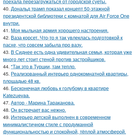
поехала перезагружаться от городской суеты.
40.
Дональд трамп показал концепт 50-этажной
президентской библиотеки с комнатой для Air Force One
внутри.
41.
Моя мыльная армия хорошего настроения.
42.
Ваза корсет. Что-то я так увлеклась подготовкой к
пасхе, что совсем забыла про вазу.
43.
В Сиднее есть одна удивительная семья, которая уже
много лет стоит стеной против застройщиков.
44.
"Так это в Турции, там тепло.
45.
Реализованный интерьер однокомнатной квартиры,
площадью 48 кв.
46.
Бесконечная любовь к голубому в квартире
Katezuevaa.
47.
Автор - Марина Тараканова.
48.
Он встречает вас нежно.
49.
Интерьер детской выполнен в современном
минималистичном стиле с продуманной
функциональностью и спокойной, тёплой атмосферой.