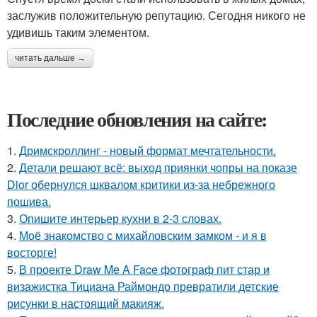
заслужив положительную репутацию. Сегодня никого не
удивишь таким элементом.
читать дальше →
Последние обновления на сайте:
1.
Дримскроллинг - новый формат мечтательности.
2.
Детали решают всё: выход приянки чопры на показе
Dior обернулся шквалом критики из-за небрежного
пошива.
3.
Опишите интерьер кухни в 2-3 словах.
4.
Моё знакомство с михайловским замком - и я в
восторге!
5.
В проекте Draw Me A Face фотограф пит стар и
визажистка Тициана Раймондо превратили детские
рисунки в настоящий макияж.