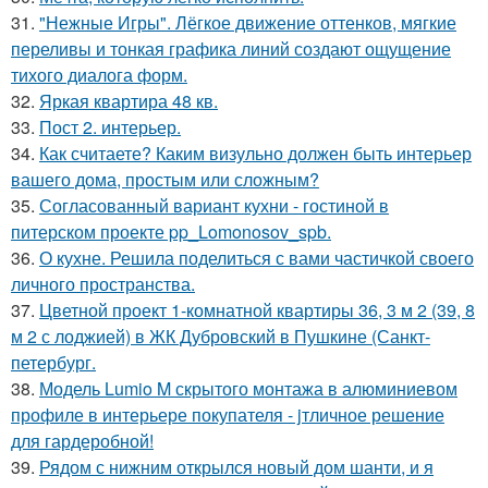
31.
"Нежные Игры". Лёгкое движение оттенков, мягкие
переливы и тонкая графика линий создают ощущение
тихого диалога форм.
32.
Яркая квартира 48 кв.
33.
Пост 2. интерьер.
34.
Как считаете? Каким визульно должен быть интерьер
вашего дома, простым или сложным?
35.
Согласованный вариант кухни - гостиной в
питерском проекте pp_Lomonosov_spb.
36.
О кухне. Решила поделиться с вами частичкой своего
личного пространства.
37.
Цветной проект 1-комнатной квартиры 36, 3 м 2 (39, 8
м 2 с лоджией) в ЖК Дубровский в Пушкине (Санкт-
петербург.
38.
Модель Lumio M скрытого монтажа в алюминиевом
профиле в интерьере покупателя - jтличное решение
для гардеробной!
39.
Рядом с нижним открылся новый дом шанти, и я